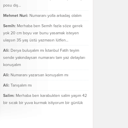
posu dış...
Mehmet Nuri:
Numaranı yolla arkadaş olalım
Semih:
Merhaba ben Semih fazla söze gerek
yok 20 cm boyu var bunu yasamak isteyen
ulaşsın 35 yaş üstü yazmasın lütfen...
Ali:
Derya buluşalım mı İstanbul Fatih teyim
sende yakındaysan numaranı tam yaz detayları
konuşalım
Ali:
Numaranı yazarsan konuşalım mı
Ali:
Tanışalım mı
Salim:
Merhaba ben karabukten salim yaşım 42
bir sıcak bir yuva kurmak istiyorum bir günlük
değil bir ömür boyu mezarakadar benim...