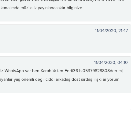
analımda müziksiz yayınlanacaktır bilginize
11/04/2020, 21:47
11/04/2020, 04:10
rsiniz WhatsApp var ben Karabük ten Ferit36 b.05379828808den mj
yanlar yaş önemli değil ciddi arkadaş dost sırdaş ilişki arıyorum