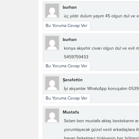
burhan
üç yıldır dulum yaşım 45 olgun dul ve 
Bu Yoruma Cevap Ver
burhan
konya akşehir civarı olgun dul ve evli m
5459759433
Bu Yoruma Cevap Ver
Şerafettin
İyi akşamlar WhatsApp konuşalım 053
Bu Yoruma Cevap Ver
Mustafa
Selam ben mustafa aktaş bestekarım ara
yorumlayacak güzel sesli arkadaşlara ih
bayan farketmez türkiyenin her bölges