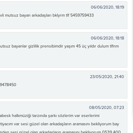
06/06/2020, 18:19
evli mutsuz bayan arkadaşları bklyrm tlf 5459759433
06/06/2020, 18:18
utsuz bayanlar gizlilik prensibimdir yaşım 45 üç yıldır dulum tlfnm
23/05/2020, 21:40
99478450
08/05/2020, 07:23
besk halkmüziği tarzında şarkı sözlerim var eserlerimi
tiyacım var sesi güzel olan arkadaşların aramasını bekliyorum bay
inden sesi güzel olan arkadaşların aramasını bekliyorum 0539 400