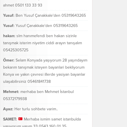
ahmet 0501 133 33 93
Yusuf:
Ben Yusuf Çanakkale'den 05319643265
Yusuf:
Yusuf Çanakkale'den 05319643265
hakan:
slm hanımefendi ben hakan sizinle
tanışmak isterim niyetim ciddi arayın tanışalım
05425305725
Ömer:
Selam Konyada yaşıyorum 28 yaşındayım
bekarım tanışmak isteyen bayanlari bekliyorum
Konya ve yakın çevresi illerde yasiyan bayanlar
ulaşabilirsiniz 05461841738
Mehmet:
merhaba ben Mehmet İstanbul
05372179938
Ayaz:
Her turlu sohbete varim..
SAMET:
Merhaba ismim samet istanbulda
yaşıyorum yaşım 33 0543 160 01 35