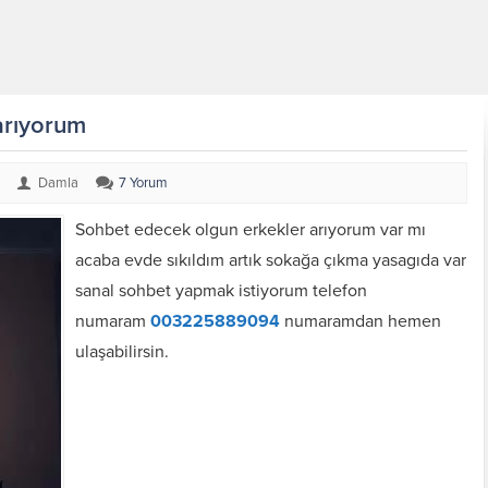
arıyorum
Damla
7 Yorum
Sohbet edecek olgun erkekler arıyorum var mı
acaba evde sıkıldım artık sokağa çıkma yasagıda var
sanal sohbet yapmak istiyorum telefon
numaram
003225889094
numaramdan hemen
ulaşabilirsin.