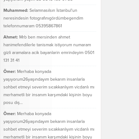
Muhammed:
Selamnasılsın İstanbul'un
neresindesin fotografınıgördümbegendim
telefonnumaram 05395867861
Ahmet:
Mrb ben mersinden ahmet
hanimefendilerle tanismak istiyorum numaram
gizli aramalara acik bayanlarin emrindeyim 0501
131 31 41
Ömer:
Merhaba konyada
yaşıyorum26yaşındayım bekarım insanlarla
sohbet etmeyi severim sıcakkanlıyım vicdanlı mı
merhametli bir insanım karşımdaki kişinin boyu
posu dış...
Ömer:
Merhaba konyada
yaşıyorum26yaşındayım bekarım insanlarla
sohbet etmeyi severim sıcakkanlıyım vicdanlı mı
merhametli bir insanım karşımdaki kişinin boyu