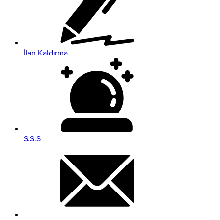
İlan Kaldırma
S.S.S