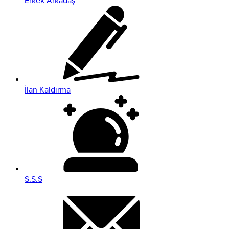
Erkek Arkadaş
İlan Kaldırma
S.S.S