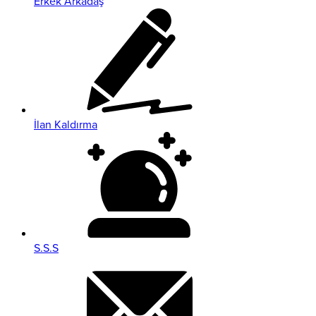
Erkek Arkadaş
İlan Kaldırma
S.S.S