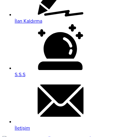
İlan Kaldırma
S.S.S
İletişim