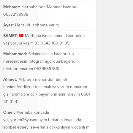
Mehmet:
merhaba ben Mehmet İstanbul
05372179938
Ayaz:
Her turlu sohbete varim..
SAMET:
Merhaba ismim samet istanbulda
yaşıyorum yaşım 33 0543 160 01 35
Muhammed:
Selamnasılsın İstanbul'un
neresindesin fotografınıgördümbegendim
telefonnumaram 05395867861
Ahmet:
Mrb ben mersinden ahmet
hanimefendilerle tanismak istiyorum numaram
gizli aramalara acik bayanlarin emrindeyim 0501
131 31 41
Ömer:
Merhaba konyada
yaşıyorum26yaşındayım bekarım insanlarla
sohbet etmeyi severim sıcakkanlıyım vicdanlı mı