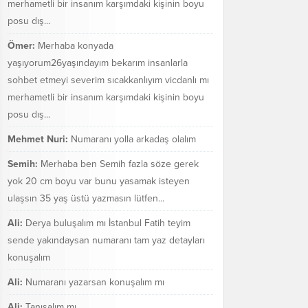
merhametli bir insanım karşımdaki kişinin boyu
posu dış...
Ömer:
Merhaba konyada
yaşıyorum26yaşındayım bekarım insanlarla
sohbet etmeyi severim sıcakkanlıyım vicdanlı mı
merhametli bir insanım karşımdaki kişinin boyu
posu dış...
Mehmet Nuri:
Numaranı yolla arkadaş olalım
Semih:
Merhaba ben Semih fazla söze gerek
yok 20 cm boyu var bunu yasamak isteyen
ulaşsın 35 yaş üstü yazmasın lütfen...
Ali:
Derya buluşalım mı İstanbul Fatih teyim
sende yakındaysan numaranı tam yaz detayları
konuşalım
Ali:
Numaranı yazarsan konuşalım mı
Ali:
Tanışalım mı