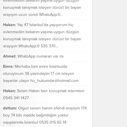
evlenmedim bekarım yaşıma uygun düzgün
konuşmak tanışmak isteyen dürüst bir bayan
arayışım uzun süreli WhatsApp:0...
Hakan:
Yaş 47 İstanbul'da yaşıyorum hiç
evlenmedim bekarım yaşıma uygun düzgün
konuşmak tanışmak isteyen dürüst bir bayan
arayışım WhatsApp:0 535 370...
Ahmet:
WhatsApp numaran var mı
Emre:
Merhaba ben emre İstanbulda
oturuyorum 38 yasindayim 17 cm isteyen
bayanlar ulaşın hu_hukumdar@hotmail.com
Hakan:
Selam Hakan ben konuşmak istermisin
0545 341 1427
dsttum:
Olgun seven hanım efendi arayışım 174
boy 74 kilo madde bağımlılığım yoktur
saygılarımla İstanbul 0535 015 65 14