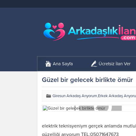
Ana Sayfa
Ücretsiz İlan Ver
Güzel bir gelecek birlikte ömür
Giresun Arkadaş Arıyorum
,
Erkek Arkadaş Arıyor
elektrik teknisyeniym gerçek anlamda mutlul
güzelliği arıyorum TEL:05071647673