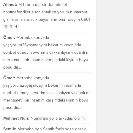
Ahmet:
Mrb ben mersinden ahmet
hanimefendilerle tanismak istiyorum numaram
gizli aramalara acik bayanlarin emrindeyim 0501
131 31 41
Ömer:
Merhaba konyada
yaşıyorum26yaşındayım bekarım insanlarla
sohbet etmeyi severim sıcakkanlıyım vicdanlı mı
merhametli bir insanım karşımdaki kişinin boyu
posu dış...
Ömer:
Merhaba konyada
yaşıyorum26yaşındayım bekarım insanlarla
sohbet etmeyi severim sıcakkanlıyım vicdanlı mı
merhametli bir insanım karşımdaki kişinin boyu
posu dış...
Mehmet Nuri:
Numaranı yolla arkadaş olalım
Semih:
Merhaba ben Semih fazla söze gerek