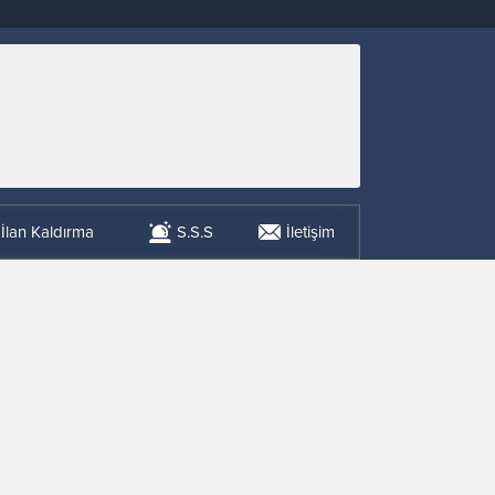
İlan Kaldırma
S.S.S
İletişim