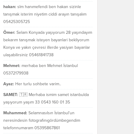
hakan:
slm hanımefendi ben hakan sizinle
tanışmak isterim niyetim ciddi arayın tanışalım
05425305725
Ömer:
Selam Konyada yaşıyorum 28 yaşındayım
bekarım tanışmak isteyen bayanlari bekliyorum
Konya ve yakın çevresi illerde yasiyan bayanlar
ulaşabilirsiniz 05461841738
Mehmet:
merhaba ben Mehmet İstanbul
05372179938
Ayaz:
Her turlu sohbete varim..
SAMET:
🇹🇷 Merhaba ismim samet istanbulda
yaşıyorum yaşım 33 0543 160 01 35
Muhammed:
Selamnasılsın İstanbul'un
neresindesin fotografınıgördümbegendim
telefonnumaram 05395867861