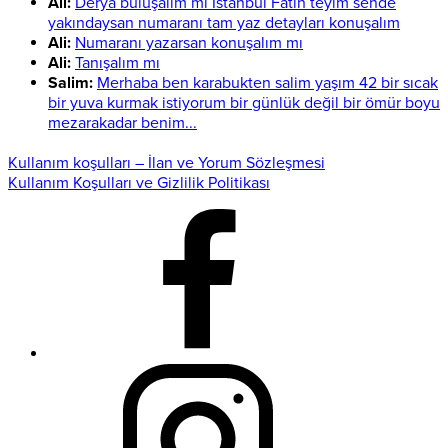
Ali:
Derya buluşalım mı İstanbul Fatih teyim sende
yakındaysan numaranı tam yaz detayları konuşalım
Ali:
Numaranı yazarsan konuşalım mı
Ali:
Tanışalım mı
Salim:
Merhaba ben karabukten salim yaşım 42 bir sıcak
bir yuva kurmak istiyorum bir günlük değil bir ömür boyu
mezarakadar benim...
Kullanım koşulları – İlan ve Yorum Sözleşmesi
Kullanım Koşulları ve Gizlilik Politikası