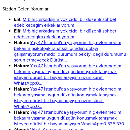
Sizden Gelen Yorumlar
Elif:
Mrb hiç arkadaşım yok ciddi bir düzenli sohbet
edebikecegim erkek arıyorum
Elif:
Mrb hiç arkadaşım yok ciddi bir düzenli sohbet
edebikecegim erkek arıyorum
Hakan:
Yaş 47 İstanbul'da yaşıyorum hiç evlenmedim
bekarım psikolojik rahatsızlığımdan dolayı
çalışamıyorum maddi durumum pek iyi değil durumumu
sorun etmeyecek Dürüst...
Hakan:
Yaş 47 İstanbul'da yaşıyorum hiç evlenmedim
bekarım yaşıma uygun düzgün konuşmak tanışmak
isteyen dürüst bir bayan arayışım uzun süreli
WhatsApp:0...
Hakan:
Yaş 47 İstanbul'da yaşıyorum hiç evlenmedim
bekarım yaşıma uygun düzgün konuşmak tanışmak
isteyen dürüst bir bayan arayışım uzun süreli
WhatsApp:0...
Hakan:
Yaş 47 İstanbul'da yaşıyorum hiç evlenmedim
bekarım yaşıma uygun düzgün konuşmak tanışmak
isteyen dürüst bir bayan arayışım WhatsApp:0 535 370...
Ahmet:
WhatsApp numaran var mı