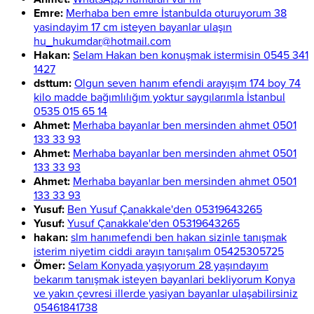
Emre:
Merhaba ben emre İstanbulda oturuyorum 38
yasindayim 17 cm isteyen bayanlar ulaşın
hu_hukumdar@hotmail.com
Hakan:
Selam Hakan ben konuşmak istermisin 0545 341
1427
dsttum:
Olgun seven hanım efendi arayışım 174 boy 74
kilo madde bağımlılığım yoktur saygılarımla İstanbul
0535 015 65 14
Ahmet:
Merhaba bayanlar ben mersinden ahmet 0501
133 33 93
Ahmet:
Merhaba bayanlar ben mersinden ahmet 0501
133 33 93
Ahmet:
Merhaba bayanlar ben mersinden ahmet 0501
133 33 93
Yusuf:
Ben Yusuf Çanakkale'den 05319643265
Yusuf:
Yusuf Çanakkale'den 05319643265
hakan:
slm hanımefendi ben hakan sizinle tanışmak
isterim niyetim ciddi arayın tanışalım 05425305725
Ömer:
Selam Konyada yaşıyorum 28 yaşındayım
bekarım tanışmak isteyen bayanlari bekliyorum Konya
ve yakın çevresi illerde yasiyan bayanlar ulaşabilirsiniz
05461841738