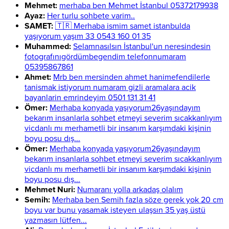
Mehmet:
merhaba ben Mehmet İstanbul 05372179938
Ayaz:
Her turlu sohbete varim..
SAMET:
🇹🇷 Merhaba ismim samet istanbulda
yaşıyorum yaşım 33 0543 160 01 35
Muhammed:
Selamnasılsın İstanbul'un neresindesin
fotografınıgördümbegendim telefonnumaram
05395867861
Ahmet:
Mrb ben mersinden ahmet hanimefendilerle
tanismak istiyorum numaram gizli aramalara acik
bayanlarin emrindeyim 0501 131 31 41
Ömer:
Merhaba konyada yaşıyorum26yaşındayım
bekarım insanlarla sohbet etmeyi severim sıcakkanlıyım
vicdanlı mı merhametli bir insanım karşımdaki kişinin
boyu posu dış...
Ömer:
Merhaba konyada yaşıyorum26yaşındayım
bekarım insanlarla sohbet etmeyi severim sıcakkanlıyım
vicdanlı mı merhametli bir insanım karşımdaki kişinin
boyu posu dış...
Mehmet Nuri:
Numaranı yolla arkadaş olalım
Semih:
Merhaba ben Semih fazla söze gerek yok 20 cm
boyu var bunu yasamak isteyen ulaşsın 35 yaş üstü
yazmasın lütfen...