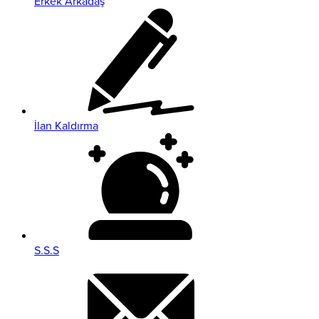
Erkek Arkadaş
İlan Kaldırma
S.S.S