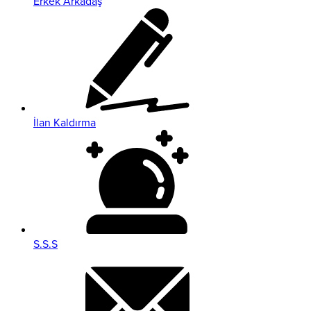
Erkek Arkadaş
İlan Kaldırma
S.S.S