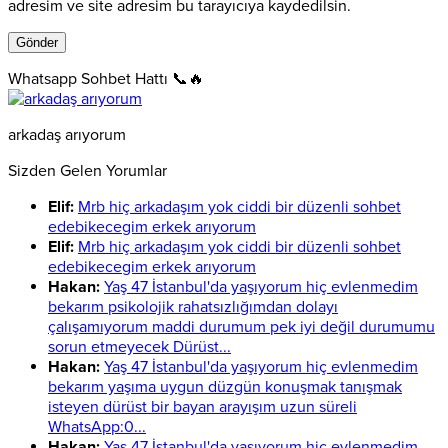
adresim ve site adresim bu tarayıcıya kaydedilsin.
Whatsapp Sohbet Hattı 📞🔥
arkadaş arıyorum
Sizden Gelen Yorumlar
Elif:
Mrb hiç arkadaşım yok ciddi bir düzenli sohbet
edebikecegim erkek arıyorum
Elif:
Mrb hiç arkadaşım yok ciddi bir düzenli sohbet
edebikecegim erkek arıyorum
Hakan:
Yaş 47 İstanbul'da yaşıyorum hiç evlenmedim
bekarım psikolojik rahatsızlığımdan dolayı
çalışamıyorum maddi durumum pek iyi değil durumumu
sorun etmeyecek Dürüst...
Hakan:
Yaş 47 İstanbul'da yaşıyorum hiç evlenmedim
bekarım yaşıma uygun düzgün konuşmak tanışmak
isteyen dürüst bir bayan arayışım uzun süreli
WhatsApp:0...
Hakan:
Yaş 47 İstanbul'da yaşıyorum hiç evlenmedim