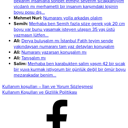
bekarım insanlarla sohbet etmeyi severim sıcakkanlıyım
vicdanlı mı merhametli bir insanım karşımdaki kişinin
boyu posu dış...
Mehmet Nuri:
Numaranı yolla arkadaş olalım
Semih:
Merhaba ben Semih fazla söze gerek yok 20 cm
boyu var bunu yasamak isteyen ulaşsın 35 yaş üstü
yazmasın lütfen...
Ali:
Derya buluşalım mı İstanbul Fatih teyim sende
yakındaysan numaranı tam yaz detayları konuşalım
Ali:
Numaranı yazarsan konuşalım mı
Ali:
Tanışalım mı
Salim:
Merhaba ben karabukten salim yaşım 42 bir sıcak
bir yuva kurmak istiyorum bir günlük değil bir ömür boyu
mezarakadar benim...
Kullanım koşulları – İlan ve Yorum Sözleşmesi
Kullanım Koşulları ve Gizlilik Politikası