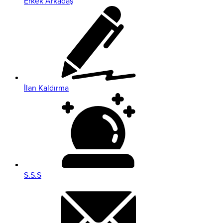
Erkek Arkadaş
İlan Kaldırma
S.S.S