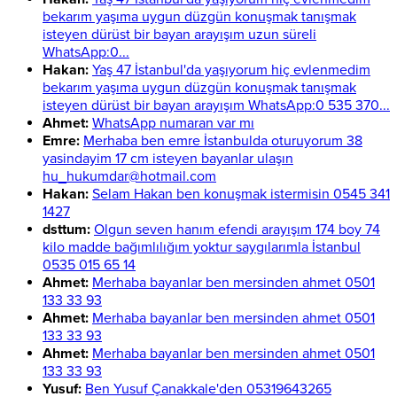
bekarım yaşıma uygun düzgün konuşmak tanışmak
isteyen dürüst bir bayan arayışım uzun süreli
WhatsApp:0...
Hakan:
Yaş 47 İstanbul'da yaşıyorum hiç evlenmedim
bekarım yaşıma uygun düzgün konuşmak tanışmak
isteyen dürüst bir bayan arayışım WhatsApp:0 535 370...
Ahmet:
WhatsApp numaran var mı
Emre:
Merhaba ben emre İstanbulda oturuyorum 38
yasindayim 17 cm isteyen bayanlar ulaşın
hu_hukumdar@hotmail.com
Hakan:
Selam Hakan ben konuşmak istermisin 0545 341
1427
dsttum:
Olgun seven hanım efendi arayışım 174 boy 74
kilo madde bağımlılığım yoktur saygılarımla İstanbul
0535 015 65 14
Ahmet:
Merhaba bayanlar ben mersinden ahmet 0501
133 33 93
Ahmet:
Merhaba bayanlar ben mersinden ahmet 0501
133 33 93
Ahmet:
Merhaba bayanlar ben mersinden ahmet 0501
133 33 93
Yusuf:
Ben Yusuf Çanakkale'den 05319643265