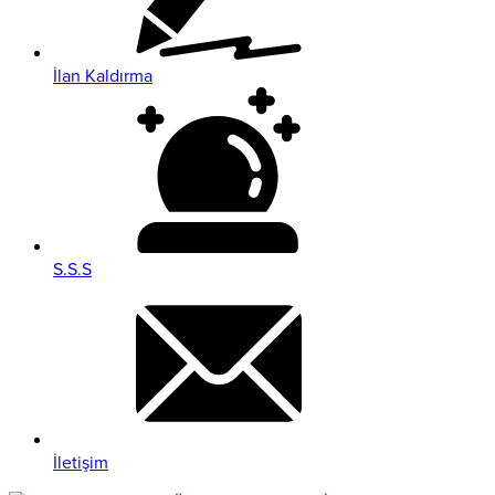
İlan Kaldırma
S.S.S
İletişim