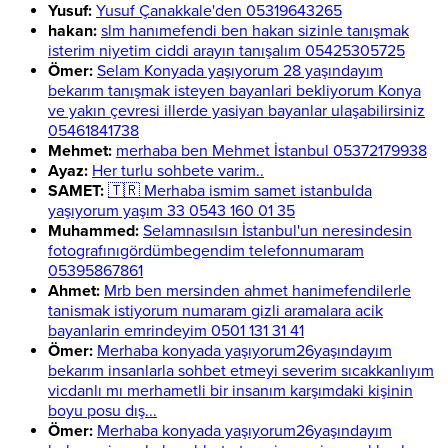
Yusuf:
Yusuf Çanakkale'den 05319643265
hakan:
slm hanımefendi ben hakan sizinle tanışmak
isterim niyetim ciddi arayın tanışalım 05425305725
Ömer:
Selam Konyada yaşıyorum 28 yaşındayım
bekarım tanışmak isteyen bayanlari bekliyorum Konya
ve yakın çevresi illerde yasiyan bayanlar ulaşabilirsiniz
05461841738
Mehmet:
merhaba ben Mehmet İstanbul 05372179938
Ayaz:
Her turlu sohbete varim..
SAMET:
🇹🇷 Merhaba ismim samet istanbulda
yaşıyorum yaşım 33 0543 160 01 35
Muhammed:
Selamnasılsın İstanbul'un neresindesin
fotografınıgördümbegendim telefonnumaram
05395867861
Ahmet:
Mrb ben mersinden ahmet hanimefendilerle
tanismak istiyorum numaram gizli aramalara acik
bayanlarin emrindeyim 0501 131 31 41
Ömer:
Merhaba konyada yaşıyorum26yaşındayım
bekarım insanlarla sohbet etmeyi severim sıcakkanlıyım
vicdanlı mı merhametli bir insanım karşımdaki kişinin
boyu posu dış...
Ömer:
Merhaba konyada yaşıyorum26yaşındayım