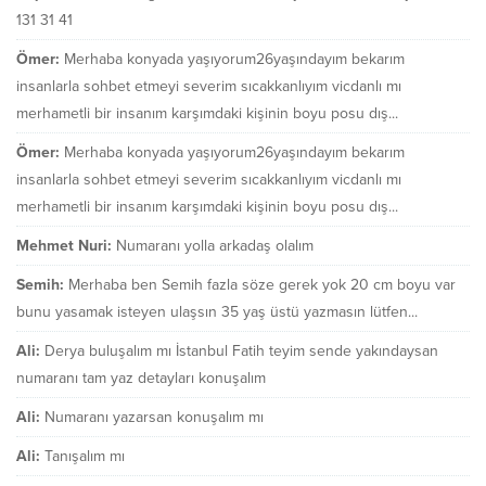
131 31 41
Ömer:
Merhaba konyada yaşıyorum26yaşındayım bekarım
insanlarla sohbet etmeyi severim sıcakkanlıyım vicdanlı mı
merhametli bir insanım karşımdaki kişinin boyu posu dış...
Ömer:
Merhaba konyada yaşıyorum26yaşındayım bekarım
insanlarla sohbet etmeyi severim sıcakkanlıyım vicdanlı mı
merhametli bir insanım karşımdaki kişinin boyu posu dış...
Mehmet Nuri:
Numaranı yolla arkadaş olalım
Semih:
Merhaba ben Semih fazla söze gerek yok 20 cm boyu var
bunu yasamak isteyen ulaşsın 35 yaş üstü yazmasın lütfen...
Ali:
Derya buluşalım mı İstanbul Fatih teyim sende yakındaysan
numaranı tam yaz detayları konuşalım
Ali:
Numaranı yazarsan konuşalım mı
Ali:
Tanışalım mı