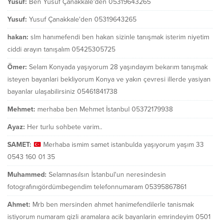
Yusuf:
Ben Yusuf Çanakkale'den 05319643265
Yusuf:
Yusuf Çanakkale'den 05319643265
hakan:
slm hanımefendi ben hakan sizinle tanışmak isterim niyetim
ciddi arayın tanışalım 05425305725
Ömer:
Selam Konyada yaşıyorum 28 yaşındayım bekarım tanışmak
isteyen bayanlari bekliyorum Konya ve yakın çevresi illerde yasiyan
bayanlar ulaşabilirsiniz 05461841738
Mehmet:
merhaba ben Mehmet İstanbul 05372179938
Ayaz:
Her turlu sohbete varim..
SAMET:
Merhaba ismim samet istanbulda yaşıyorum yaşım 33
0543 160 01 35
Muhammed:
Selamnasılsın İstanbul'un neresindesin
fotografınıgördümbegendim telefonnumaram 05395867861
Ahmet:
Mrb ben mersinden ahmet hanimefendilerle tanismak
istiyorum numaram gizli aramalara acik bayanlarin emrindeyim 0501