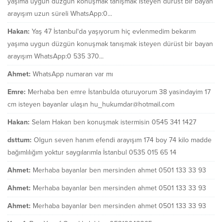
yaşıma uygun düzgün konuşmak tanışmak isteyen dürüst bir bayan
arayışım uzun süreli WhatsApp:0...
Hakan:
Yaş 47 İstanbul'da yaşıyorum hiç evlenmedim bekarım
yaşıma uygun düzgün konuşmak tanışmak isteyen dürüst bir bayan
arayışım WhatsApp:0 535 370...
Ahmet:
WhatsApp numaran var mı
Emre:
Merhaba ben emre İstanbulda oturuyorum 38 yasindayim 17
cm isteyen bayanlar ulaşın hu_hukumdar@hotmail.com
Hakan:
Selam Hakan ben konuşmak istermisin 0545 341 1427
dsttum:
Olgun seven hanım efendi arayışım 174 boy 74 kilo madde
bağımlılığım yoktur saygılarımla İstanbul 0535 015 65 14
Ahmet:
Merhaba bayanlar ben mersinden ahmet 0501 133 33 93
Ahmet:
Merhaba bayanlar ben mersinden ahmet 0501 133 33 93
Ahmet:
Merhaba bayanlar ben mersinden ahmet 0501 133 33 93