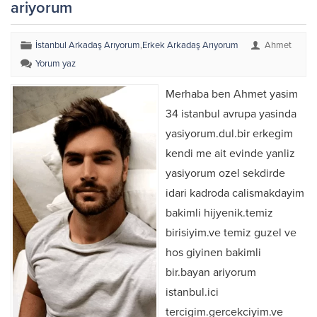
ariyorum
İstanbul Arkadaş Arıyorum
,
Erkek Arkadaş Arıyorum
Ahmet
Yorum yaz
Merhaba ben Ahmet yasim
34 istanbul avrupa yasinda
yasiyorum.dul.bir erkegim
kendi me ait evinde yanliz
yasiyorum ozel sekdirde
idari kadroda calismakdayim
bakimli hijyenik.temiz
birisiyim.ve temiz guzel ve
hos giyinen bakimli
bir.bayan ariyorum
istanbul.ici
tercigim.gercekciyim.ve