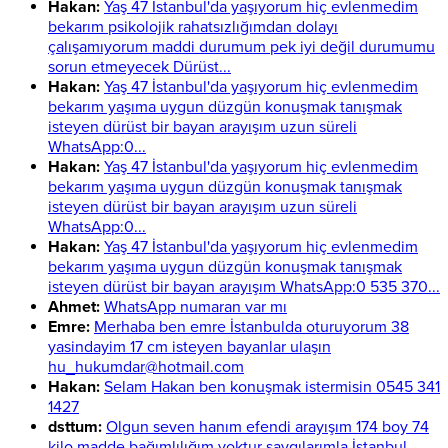
Hakan:
Yaş 47 İstanbul'da yaşıyorum hiç evlenmedim
bekarım psikolojik rahatsızlığımdan dolayı
çalışamıyorum maddi durumum pek iyi değil durumumu
sorun etmeyecek Dürüst...
Hakan:
Yaş 47 İstanbul'da yaşıyorum hiç evlenmedim
bekarım yaşıma uygun düzgün konuşmak tanışmak
isteyen dürüst bir bayan arayışım uzun süreli
WhatsApp:0...
Hakan:
Yaş 47 İstanbul'da yaşıyorum hiç evlenmedim
bekarım yaşıma uygun düzgün konuşmak tanışmak
isteyen dürüst bir bayan arayışım uzun süreli
WhatsApp:0...
Hakan:
Yaş 47 İstanbul'da yaşıyorum hiç evlenmedim
bekarım yaşıma uygun düzgün konuşmak tanışmak
isteyen dürüst bir bayan arayışım WhatsApp:0 535 370...
Ahmet:
WhatsApp numaran var mı
Emre:
Merhaba ben emre İstanbulda oturuyorum 38
yasindayim 17 cm isteyen bayanlar ulaşın
hu_hukumdar@hotmail.com
Hakan:
Selam Hakan ben konuşmak istermisin 0545 341
1427
dsttum:
Olgun seven hanım efendi arayışım 174 boy 74
kilo madde bağımlılığım yoktur saygılarımla İstanbul