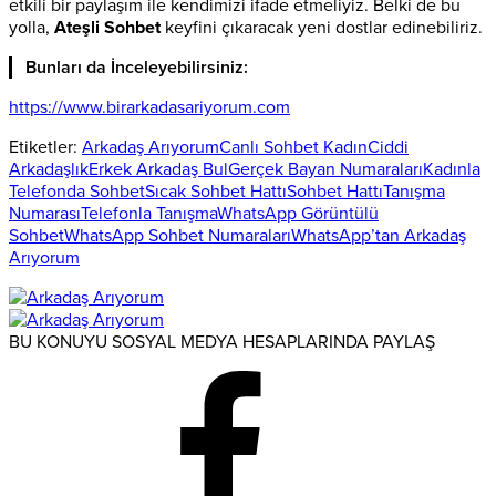
etkili bir paylaşım ile kendimizi ifade etmeliyiz. Belki de bu
yolla,
Ateşli Sohbet
keyfini çıkaracak yeni dostlar edinebiliriz.
Bunları da İnceleyebilirsiniz:
https://www.birarkadasariyorum.com
Etiketler:
Arkadaş Arıyorum
Canlı Sohbet Kadın
Ciddi
Arkadaşlık
Erkek Arkadaş Bul
Gerçek Bayan Numaraları
Kadınla
Telefonda Sohbet
Sıcak Sohbet Hattı
Sohbet Hattı
Tanışma
Numarası
Telefonla Tanışma
WhatsApp Görüntülü
Sohbet
WhatsApp Sohbet Numaraları
WhatsApp’tan Arkadaş
Arıyorum
BU KONUYU SOSYAL MEDYA HESAPLARINDA PAYLAŞ