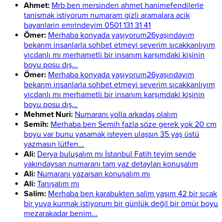
Ahmet:
Mrb ben mersinden ahmet hanimefendilerle
tanismak istiyorum numaram gizli aramalara acik
bayanlarin emrindeyim 0501 131 31 41
Ömer:
Merhaba konyada yaşıyorum26yaşındayım
bekarım insanlarla sohbet etmeyi severim sıcakkanlıyım
vicdanlı mı merhametli bir insanım karşımdaki kişinin
boyu posu dış...
Ömer:
Merhaba konyada yaşıyorum26yaşındayım
bekarım insanlarla sohbet etmeyi severim sıcakkanlıyım
vicdanlı mı merhametli bir insanım karşımdaki kişinin
boyu posu dış...
Mehmet Nuri:
Numaranı yolla arkadaş olalım
Semih:
Merhaba ben Semih fazla söze gerek yok 20 cm
boyu var bunu yasamak isteyen ulaşsın 35 yaş üstü
yazmasın lütfen...
Ali:
Derya buluşalım mı İstanbul Fatih teyim sende
yakındaysan numaranı tam yaz detayları konuşalım
Ali:
Numaranı yazarsan konuşalım mı
Ali:
Tanışalım mı
Salim:
Merhaba ben karabukten salim yaşım 42 bir sıcak
bir yuva kurmak istiyorum bir günlük değil bir ömür boyu
mezarakadar benim...