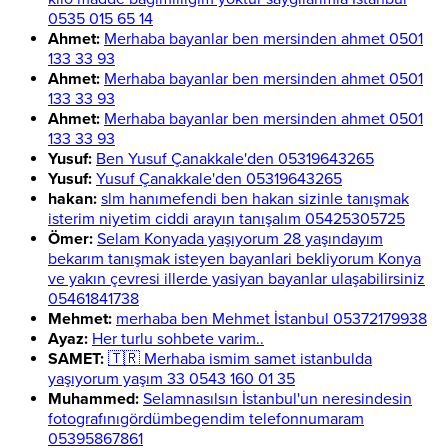
0535 015 65 14
Ahmet:
Merhaba bayanlar ben mersinden ahmet 0501
133 33 93
Ahmet:
Merhaba bayanlar ben mersinden ahmet 0501
133 33 93
Ahmet:
Merhaba bayanlar ben mersinden ahmet 0501
133 33 93
Yusuf:
Ben Yusuf Çanakkale'den 05319643265
Yusuf:
Yusuf Çanakkale'den 05319643265
hakan:
slm hanımefendi ben hakan sizinle tanışmak
isterim niyetim ciddi arayın tanışalım 05425305725
Ömer:
Selam Konyada yaşıyorum 28 yaşındayım
bekarım tanışmak isteyen bayanlari bekliyorum Konya
ve yakın çevresi illerde yasiyan bayanlar ulaşabilirsiniz
05461841738
Mehmet:
merhaba ben Mehmet İstanbul 05372179938
Ayaz:
Her turlu sohbete varim..
SAMET:
🇹🇷 Merhaba ismim samet istanbulda
yaşıyorum yaşım 33 0543 160 01 35
Muhammed:
Selamnasılsın İstanbul'un neresindesin
fotografınıgördümbegendim telefonnumaram
05395867861