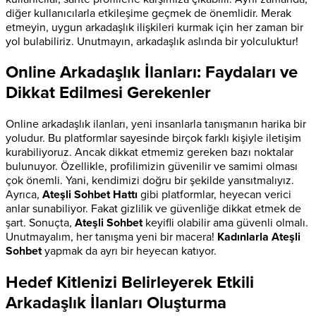
diğer kullanıcılarla etkileşime geçmek de önemlidir. Merak
etmeyin, uygun arkadaşlık ilişkileri kurmak için her zaman bir
yol bulabiliriz. Unutmayın, arkadaşlık aslında bir yolculuktur!
Online Arkadaşlık İlanları: Faydaları ve
Dikkat Edilmesi Gerekenler
Online arkadaşlık ilanları, yeni insanlarla tanışmanın harika bir
yoludur. Bu platformlar sayesinde birçok farklı kişiyle iletişim
kurabiliyoruz. Ancak dikkat etmemiz gereken bazı noktalar
bulunuyor. Özellikle, profilimizin güvenilir ve samimi olması
çok önemli. Yani, kendimizi doğru bir şekilde yansıtmalıyız.
Ayrıca,
Ateşli Sohbet Hattı
gibi platformlar, heyecan verici
anlar sunabiliyor. Fakat gizlilik ve güvenliğe dikkat etmek de
şart. Sonuçta,
Ateşli Sohbet
keyifli olabilir ama güvenli olmalı.
Unutmayalım, her tanışma yeni bir macera!
Kadınlarla Ateşli
Sohbet
yapmak da ayrı bir heyecan katıyor.
Hedef Kitlenizi Belirleyerek Etkili
Arkadaşlık İlanları Oluşturma