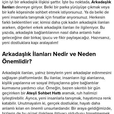
için iyi bir arkadaşlık ilişkisi şarttır. İşte bu noktada,
Arkadaşlık
İlanları
devreye giriyor. Belki bir parka yürüyüşe çıkmak veya
bir kafe köşesinde sohbet etmek istiyorsunuz. Ya da belki de
yeni insanlarla tanışmak için fırsatlar arıyorsunuz. Herkesin
farklı beklentileri var; kimisi daha çok kadın arkadaşlık ilanları
ararken, diğerleri erkek arkadaşlık ilanları ile ilgileniyor. Bu
yazıda, arkadaşlık bağlantılarının nasıl daha anlamlı hale
geleceğine dair birkaç ipucu ve fikir paylaşacağız. Hazırsanız,
yeni dostluklara kapı aralayalım!
Arkadaşlık İlanları Nedir ve Neden
Önemlidir?
Arkadaşlık ilanları, yalnız bireylerin yeni arkadaşlar edinmesini
sağlayan platformlardır. Bu ilanlar, insanların ilgi alanlarına,
kişilik yapılarına ve sosyal ihtiyaçlarına göre bağlantılar
kurmasına yardımcı olur. Örneğin, bazen sıkıntılı bir gün
geçirirken bir
Ateşli Sohbet Hattı
aramak, ruh halimizi
iyileştirebilir. Ayrıca, yeni insanlarla tanışmak, hayatımıza renk
katabilir. Unutmayalım ki, gerçek dostluklar, hayatı daha
anlamlı kılan en önemli unsurlardandır. Bir araya geldiğimizde,
bizlerin de bu güzel ilişkilere ihtiyacı olduğunu hissetmemek