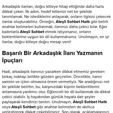
Arkadaşlık ilanları, doğru kitleye hitap ettiğinde daha fazla
dikkat çeker. İlk adım, hedef kitlenizi net bir şekilde
tanımlamak. Ne istediklerini anlayarak, onların ilgisini çekecek
ilanlar oluşturabiliriz. Örneğin,
Ateşli Sohbet Hattı
gibi belirli
anahtar kelimeleri kullanmak, ilanınızı daha çekici kılar. Eğer
kadınlarla
Ateşli Sohbet
etmek istiyorsanız, onların
beklentilerine uygun bir dil kullanmalısınız. Unutmayın, en iyi
ilanlar, doğru kitleye doğru mesajı verir!
Başarılı Bir Arkadaşlık İlanı Yazmanın
İpuçları
Hadi, arkadaşlık ilanınızı yazarken dikkat etmemiz gereken
birkaç noktayı birlikte gözden geçirelim. Öncelikle, ilanın
samimi ve içten olmasına önem vermeliyiz. Ne aradığınızı net
bir şekilde belirtin; bu, karşınızdaki kişinin beklentilerini
anlamasına yardımcı olur. Eğlenceli bir dil kullanmak da dikkat
çekici olabilir. İş hayatından günlük hayata dair şeyler
paylaşarak kendinizi tanıtın. Unutmayın,
Ateşli Sohbet Hattı
veya
Ateşli Sohbet
gibi anahtar kelimeleri de akıllıca
yerleştirerek dikkat çekebilirsiniz. Son olarak, açıklamalarınızı