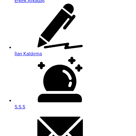
Erkek Arkadaş
İlan Kaldırma
S.S.S