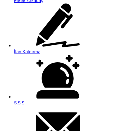
Erkek Arkadaş
İlan Kaldırma
S.S.S