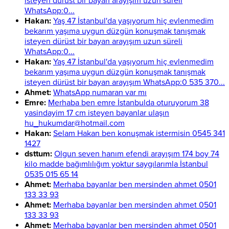
isteyen dürüst bir bayan arayışım uzun süreli
WhatsApp:0...
Hakan:
Yaş 47 İstanbul'da yaşıyorum hiç evlenmedim
bekarım yaşıma uygun düzgün konuşmak tanışmak
isteyen dürüst bir bayan arayışım uzun süreli
WhatsApp:0...
Hakan:
Yaş 47 İstanbul'da yaşıyorum hiç evlenmedim
bekarım yaşıma uygun düzgün konuşmak tanışmak
isteyen dürüst bir bayan arayışım WhatsApp:0 535 370...
Ahmet:
WhatsApp numaran var mı
Emre:
Merhaba ben emre İstanbulda oturuyorum 38
yasindayim 17 cm isteyen bayanlar ulaşın
hu_hukumdar@hotmail.com
Hakan:
Selam Hakan ben konuşmak istermisin 0545 341
1427
dsttum:
Olgun seven hanım efendi arayışım 174 boy 74
kilo madde bağımlılığım yoktur saygılarımla İstanbul
0535 015 65 14
Ahmet:
Merhaba bayanlar ben mersinden ahmet 0501
133 33 93
Ahmet:
Merhaba bayanlar ben mersinden ahmet 0501
133 33 93
Ahmet:
Merhaba bayanlar ben mersinden ahmet 0501