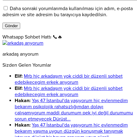
Daha sonraki yorumlarımda kullanılması için adım, e-posta
adresim ve site adresim bu tarayıcıya kaydedilsin.
Whatsapp Sohbet Hattı 📞🔥
arkadaş arıyorum
Sizden Gelen Yorumlar
Elif:
Mrb hiç arkadaşım yok ciddi bir düzenli sohbet
edebikecegim erkek arıyorum
Elif:
Mrb hiç arkadaşım yok ciddi bir düzenli sohbet
edebikecegim erkek arıyorum
Hakan:
Yaş 47 İstanbul'da yaşıyorum hiç evlenmedim
bekarım psikolojik rahatsızlığımdan dolayı
çalışamıyorum maddi durumum pek iyi değil durumumu
sorun etmeyecek Dürüst...
Hakan:
Yaş 47 İstanbul'da yaşıyorum hiç evlenmedim
bekarım yaşıma uygun düzgün konuşmak tanışmak