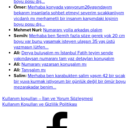
boyu posu dış...
Ömer:
Merhaba konyada yaşıyorum26yaşındayım
bekarım insanlarla sohbet etmeyi severim sıcakkanlıyım
vicdanlı mı merhametli bir insanım karşımdaki kişinin
boyu posu dış...
Mehmet Nuri:
Numaranı yolla arkadaş olalım
Semih:
Merhaba ben Semih fazla söze gerek yok 20 cm
boyu var bunu yasamak isteyen ulaşsın 35 yaş üstü
yazmasın lütfen...
Ali:
Derya buluşalım mı İstanbul Fatih teyim sende
yakındaysan numaranı tam yaz detayları konuşalım
Ali:
Numaranı yazarsan konuşalım mı
Ali:
Tanışalım mı
Salim:
Merhaba ben karabukten salim yaşım 42 bir sıcak
bir yuva kurmak istiyorum bir günlük değil bir ömür boyu
mezarakadar benim...
Kullanım koşulları – İlan ve Yorum Sözleşmesi
Kullanım Koşulları ve Gizlilik Politikası