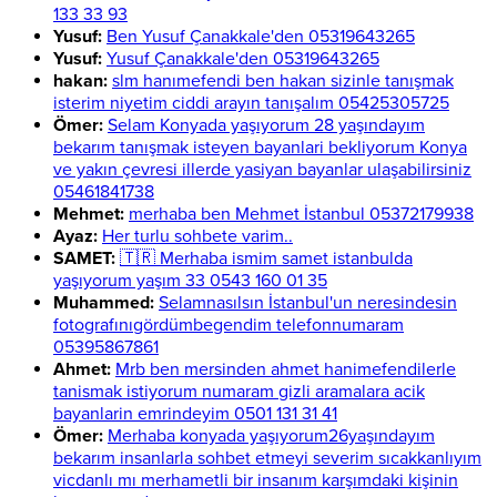
133 33 93
Yusuf:
Ben Yusuf Çanakkale'den 05319643265
Yusuf:
Yusuf Çanakkale'den 05319643265
hakan:
slm hanımefendi ben hakan sizinle tanışmak
isterim niyetim ciddi arayın tanışalım 05425305725
Ömer:
Selam Konyada yaşıyorum 28 yaşındayım
bekarım tanışmak isteyen bayanlari bekliyorum Konya
ve yakın çevresi illerde yasiyan bayanlar ulaşabilirsiniz
05461841738
Mehmet:
merhaba ben Mehmet İstanbul 05372179938
Ayaz:
Her turlu sohbete varim..
SAMET:
🇹🇷 Merhaba ismim samet istanbulda
yaşıyorum yaşım 33 0543 160 01 35
Muhammed:
Selamnasılsın İstanbul'un neresindesin
fotografınıgördümbegendim telefonnumaram
05395867861
Ahmet:
Mrb ben mersinden ahmet hanimefendilerle
tanismak istiyorum numaram gizli aramalara acik
bayanlarin emrindeyim 0501 131 31 41
Ömer:
Merhaba konyada yaşıyorum26yaşındayım
bekarım insanlarla sohbet etmeyi severim sıcakkanlıyım
vicdanlı mı merhametli bir insanım karşımdaki kişinin