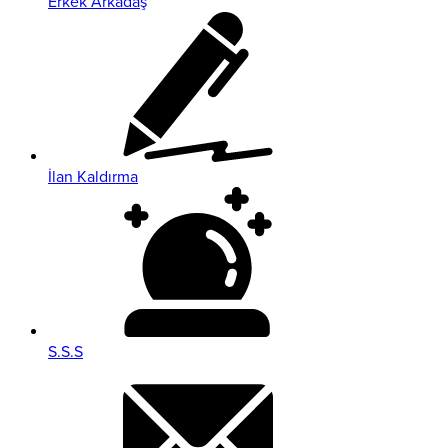
Erkek Arkadaş
İlan Kaldırma
S.S.S