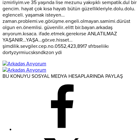
izmirliyim.ve 35 yaşında lise mezunu yakışıklı sempatik.dul bir
gencim. hayat çok kısa hayatı bütün güzellikleriyle.dolu.dolu.
eglenceli. yaşamak isteyen…
zaman.problemi.ve.görüşme.engeli.olmayan.samimi.dürüst
olgun en.önemlisi. güvenilir..elitt bir.bayan.arkadaş
arıyorum.kısaca. ifade.etmek.gerekırse ANLATILMAZ
YAŞANIR…YAŞA…gör.ve.hisset…
şimdilik.sevgiler.cep.no.0552,423,8917 sfrbseliikı
dortyzyrmiucsksndkzon ydi
BU KONUYU SOSYAL MEDYA HESAPLARINDA PAYLAŞ