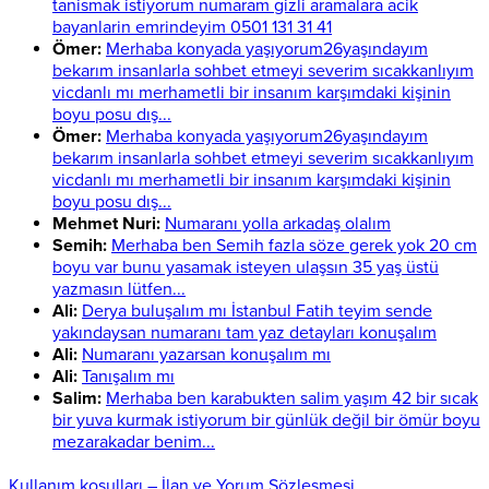
tanismak istiyorum numaram gizli aramalara acik
bayanlarin emrindeyim 0501 131 31 41
Ömer:
Merhaba konyada yaşıyorum26yaşındayım
bekarım insanlarla sohbet etmeyi severim sıcakkanlıyım
vicdanlı mı merhametli bir insanım karşımdaki kişinin
boyu posu dış...
Ömer:
Merhaba konyada yaşıyorum26yaşındayım
bekarım insanlarla sohbet etmeyi severim sıcakkanlıyım
vicdanlı mı merhametli bir insanım karşımdaki kişinin
boyu posu dış...
Mehmet Nuri:
Numaranı yolla arkadaş olalım
Semih:
Merhaba ben Semih fazla söze gerek yok 20 cm
boyu var bunu yasamak isteyen ulaşsın 35 yaş üstü
yazmasın lütfen...
Ali:
Derya buluşalım mı İstanbul Fatih teyim sende
yakındaysan numaranı tam yaz detayları konuşalım
Ali:
Numaranı yazarsan konuşalım mı
Ali:
Tanışalım mı
Salim:
Merhaba ben karabukten salim yaşım 42 bir sıcak
bir yuva kurmak istiyorum bir günlük değil bir ömür boyu
mezarakadar benim...
Kullanım koşulları – İlan ve Yorum Sözleşmesi