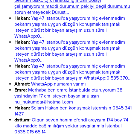
bekarım psikolojik rahatsızlığımdan dolayı
çalışamıyorum maddi durumum pek iyi değil durumumu
sorun etmeyecek Dürüst...
Hakan:
Yaş 47 İstanbul'da yaşıyorum hiç evlenmedim
bekarım yaşıma uygun düzgün konuşmak tanışmak
isteyen dürüst bir bayan arayışım uzun süreli
WhatsApp:0...
Hakan:
Yaş 47 İstanbul'da yaşıyorum hiç evlenmedim
bekarım yaşıma uygun düzgün konuşmak tanışmak
isteyen dürüst bir bayan arayışım uzun süreli
WhatsApp:0...
Hakan:
Yaş 47 İstanbul'da yaşıyorum hiç evlenmedim
bekarım yaşıma uygun düzgün konuşmak tanışmak
isteyen dürüst bir bayan arayışım WhatsApp:0 535 370...
Ahmet:
WhatsApp numaran var mı
Emre:
Merhaba ben emre İstanbulda oturuyorum 38
yasindayim 17 cm isteyen bayanlar ulaşın
hu_hukumdar@hotmail.com
Hakan:
Selam Hakan ben konuşmak istermisin 0545 341
1427
dsttum:
Olgun seven hanım efendi arayışım 174 boy 74
kilo madde bağımlılığım yoktur saygılarımla İstanbul
0535 015 65 14