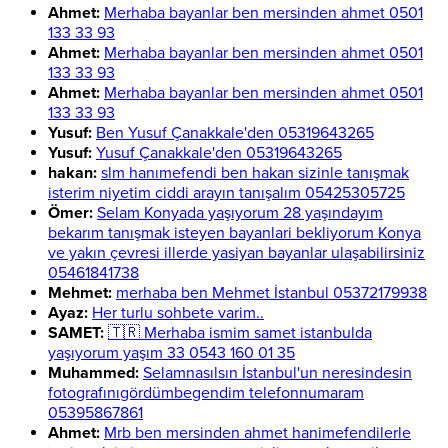
Ahmet:
Merhaba bayanlar ben mersinden ahmet 0501
133 33 93
Ahmet:
Merhaba bayanlar ben mersinden ahmet 0501
133 33 93
Ahmet:
Merhaba bayanlar ben mersinden ahmet 0501
133 33 93
Yusuf:
Ben Yusuf Çanakkale'den 05319643265
Yusuf:
Yusuf Çanakkale'den 05319643265
hakan:
slm hanımefendi ben hakan sizinle tanışmak
isterim niyetim ciddi arayın tanışalım 05425305725
Ömer:
Selam Konyada yaşıyorum 28 yaşındayım
bekarım tanışmak isteyen bayanlari bekliyorum Konya
ve yakın çevresi illerde yasiyan bayanlar ulaşabilirsiniz
05461841738
Mehmet:
merhaba ben Mehmet İstanbul 05372179938
Ayaz:
Her turlu sohbete varim..
SAMET:
🇹🇷 Merhaba ismim samet istanbulda
yaşıyorum yaşım 33 0543 160 01 35
Muhammed:
Selamnasılsın İstanbul'un neresindesin
fotografınıgördümbegendim telefonnumaram
05395867861
Ahmet:
Mrb ben mersinden ahmet hanimefendilerle