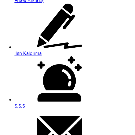
Erkek Arkadaş
İlan Kaldırma
S.S.S