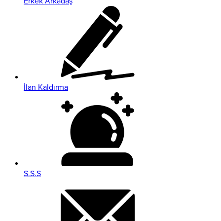
Erkek Arkadaş
İlan Kaldırma
S.S.S