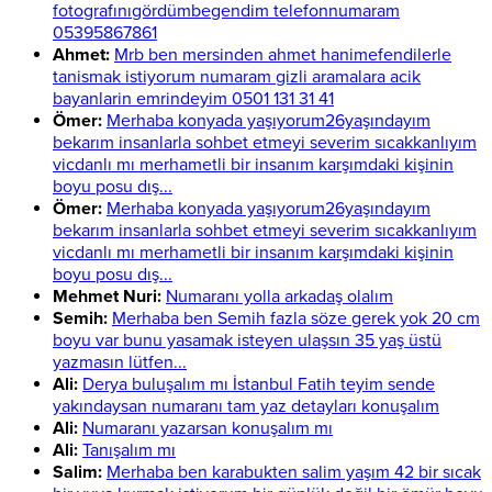
fotografınıgördümbegendim telefonnumaram
05395867861
Ahmet:
Mrb ben mersinden ahmet hanimefendilerle
tanismak istiyorum numaram gizli aramalara acik
bayanlarin emrindeyim 0501 131 31 41
Ömer:
Merhaba konyada yaşıyorum26yaşındayım
bekarım insanlarla sohbet etmeyi severim sıcakkanlıyım
vicdanlı mı merhametli bir insanım karşımdaki kişinin
boyu posu dış...
Ömer:
Merhaba konyada yaşıyorum26yaşındayım
bekarım insanlarla sohbet etmeyi severim sıcakkanlıyım
vicdanlı mı merhametli bir insanım karşımdaki kişinin
boyu posu dış...
Mehmet Nuri:
Numaranı yolla arkadaş olalım
Semih:
Merhaba ben Semih fazla söze gerek yok 20 cm
boyu var bunu yasamak isteyen ulaşsın 35 yaş üstü
yazmasın lütfen...
Ali:
Derya buluşalım mı İstanbul Fatih teyim sende
yakındaysan numaranı tam yaz detayları konuşalım
Ali:
Numaranı yazarsan konuşalım mı
Ali:
Tanışalım mı
Salim:
Merhaba ben karabukten salim yaşım 42 bir sıcak