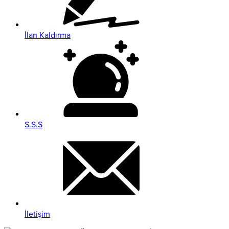
İlan Kaldırma
S.S.S
İletişim