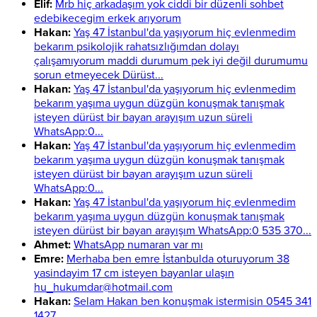
Elif:
Mrb hiç arkadaşım yok ciddi bir düzenli sohbet
edebikecegim erkek arıyorum
Hakan:
Yaş 47 İstanbul'da yaşıyorum hiç evlenmedim
bekarım psikolojik rahatsızlığımdan dolayı
çalışamıyorum maddi durumum pek iyi değil durumumu
sorun etmeyecek Dürüst...
Hakan:
Yaş 47 İstanbul'da yaşıyorum hiç evlenmedim
bekarım yaşıma uygun düzgün konuşmak tanışmak
isteyen dürüst bir bayan arayışım uzun süreli
WhatsApp:0...
Hakan:
Yaş 47 İstanbul'da yaşıyorum hiç evlenmedim
bekarım yaşıma uygun düzgün konuşmak tanışmak
isteyen dürüst bir bayan arayışım uzun süreli
WhatsApp:0...
Hakan:
Yaş 47 İstanbul'da yaşıyorum hiç evlenmedim
bekarım yaşıma uygun düzgün konuşmak tanışmak
isteyen dürüst bir bayan arayışım WhatsApp:0 535 370...
Ahmet:
WhatsApp numaran var mı
Emre:
Merhaba ben emre İstanbulda oturuyorum 38
yasindayim 17 cm isteyen bayanlar ulaşın
hu_hukumdar@hotmail.com
Hakan:
Selam Hakan ben konuşmak istermisin 0545 341
1427