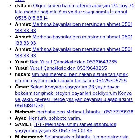
dsttum:
Olgun seven hanım efendi arayışım 174 boy 74
kilo madde bağımlılığım yoktur saygılarımla İstanbul
0535 015 65 14
Ahmet:
Merhaba bayanlar ben mersinden ahmet 0501
133 33 93
Ahmet:
Merhaba bayanlar ben mersinden ahmet 0501
133 33 93
Ahmet:
Merhaba bayanlar ben mersinden ahmet 0501
133 33 93
Yusuf:
Ben Yusuf Çanakkale'den 05319643265
Yusuf:
Yusuf Çanakkale'den 05319643265
hakan:
slm hanımefendi ben hakan sizinle tanışmak
isterim niyetim ciddi arayın tanışalım 05425305725
Ömer:
Selam Konyada yaşıyorum 28 yaşındayım
bekarım tanışmak isteyen bayanlari bekliyorum Konya
ve yakın çevresi illerde yasiyan bayanlar ulaşabilirsiniz
05461841738
Mehmet:
merhaba ben Mehmet İstanbul 05372179938
Ayaz:
Her turlu sohbete varim..
SAMET:
🇹🇷 Merhaba ismim samet istanbulda
yaşıyorum yaşım 33 0543 160 01 35
Muhammed:
Selamnasılsın İstanbul'un neresindesin