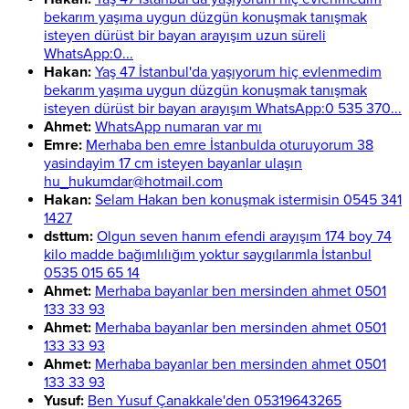
bekarım yaşıma uygun düzgün konuşmak tanışmak
isteyen dürüst bir bayan arayışım uzun süreli
WhatsApp:0...
Hakan:
Yaş 47 İstanbul'da yaşıyorum hiç evlenmedim
bekarım yaşıma uygun düzgün konuşmak tanışmak
isteyen dürüst bir bayan arayışım WhatsApp:0 535 370...
Ahmet:
WhatsApp numaran var mı
Emre:
Merhaba ben emre İstanbulda oturuyorum 38
yasindayim 17 cm isteyen bayanlar ulaşın
hu_hukumdar@hotmail.com
Hakan:
Selam Hakan ben konuşmak istermisin 0545 341
1427
dsttum:
Olgun seven hanım efendi arayışım 174 boy 74
kilo madde bağımlılığım yoktur saygılarımla İstanbul
0535 015 65 14
Ahmet:
Merhaba bayanlar ben mersinden ahmet 0501
133 33 93
Ahmet:
Merhaba bayanlar ben mersinden ahmet 0501
133 33 93
Ahmet:
Merhaba bayanlar ben mersinden ahmet 0501
133 33 93
Yusuf:
Ben Yusuf Çanakkale'den 05319643265