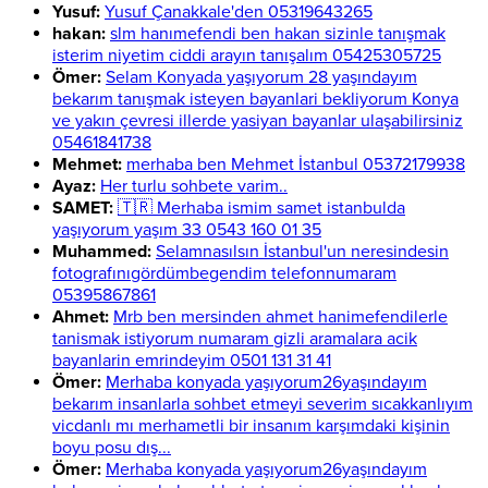
Yusuf:
Yusuf Çanakkale'den 05319643265
hakan:
slm hanımefendi ben hakan sizinle tanışmak
isterim niyetim ciddi arayın tanışalım 05425305725
Ömer:
Selam Konyada yaşıyorum 28 yaşındayım
bekarım tanışmak isteyen bayanlari bekliyorum Konya
ve yakın çevresi illerde yasiyan bayanlar ulaşabilirsiniz
05461841738
Mehmet:
merhaba ben Mehmet İstanbul 05372179938
Ayaz:
Her turlu sohbete varim..
SAMET:
🇹🇷 Merhaba ismim samet istanbulda
yaşıyorum yaşım 33 0543 160 01 35
Muhammed:
Selamnasılsın İstanbul'un neresindesin
fotografınıgördümbegendim telefonnumaram
05395867861
Ahmet:
Mrb ben mersinden ahmet hanimefendilerle
tanismak istiyorum numaram gizli aramalara acik
bayanlarin emrindeyim 0501 131 31 41
Ömer:
Merhaba konyada yaşıyorum26yaşındayım
bekarım insanlarla sohbet etmeyi severim sıcakkanlıyım
vicdanlı mı merhametli bir insanım karşımdaki kişinin
boyu posu dış...
Ömer:
Merhaba konyada yaşıyorum26yaşındayım