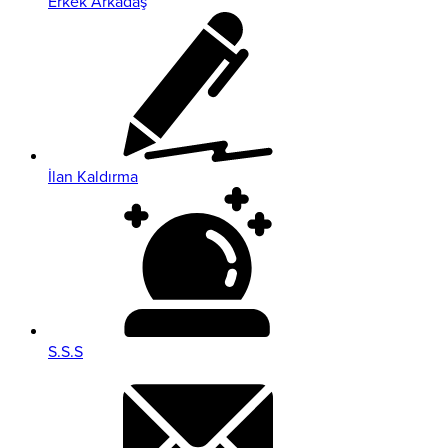
Erkek Arkadaş
İlan Kaldırma
S.S.S