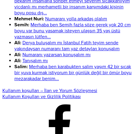
bekarım insanlarla sohbet etmeyi severim sıcakkanlıyım
vicdanlı mı merhametli bir insanım karşımdaki kişinin
boyu posu dış...
Mehmet Nuri:
Numaranı yolla arkadaş olalım
Semih:
Merhaba ben Semih fazla söze gerek yok 20 cm
boyu var bunu yasamak isteyen ulaşsın 35 yaş üstü
yazmasın lütfen...
Ali:
Derya buluşalım mı İstanbul Fatih teyim sende
yakındaysan numaranı tam yaz detayları konuşalım
Ali:
Numaranı yazarsan konuşalım mı
Ali:
Tanışalım mı
Salim:
Merhaba ben karabukten salim yaşım 42 bir sıcak
bir yuva kurmak istiyorum bir günlük değil bir ömür boyu
mezarakadar benim...
Kullanım koşulları – İlan ve Yorum Sözleşmesi
Kullanım Koşulları ve Gizlilik Politikası