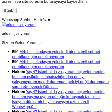
adresim ve site adresim bu tarayıcıya kaydedilsin.
Whatsapp Sohbet Hattı 📞🔥
arkadaş arıyorum
Sizden Gelen Yorumlar
Elif:
Mrb hiç arkadaşım yok ciddi bir düzenli sohbet
edebikecegim erkek arıyorum
Elif:
Mrb hiç arkadaşım yok ciddi bir düzenli sohbet
edebikecegim erkek arıyorum
Hakan:
Yaş 47 İstanbul'da yaşıyorum hiç evlenmedim
bekarım psikolojik rahatsızlığımdan dolayı
çalışamıyorum maddi durumum pek iyi değil durumumu
sorun etmeyecek Dürüst...
Hakan:
Yaş 47 İstanbul'da yaşıyorum hiç evlenmedim
bekarım yaşıma uygun düzgün konuşmak tanışmak
isteyen dürüst bir bayan arayışım uzun süreli
WhatsApp:0...
Hakan:
Yaş 47 İstanbul'da yaşıyorum hiç evlenmedim