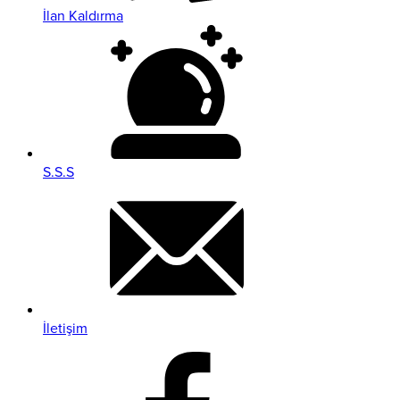
İlan Kaldırma
S.S.S
İletişim