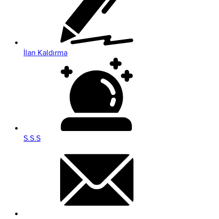
İlan Kaldırma
S.S.S