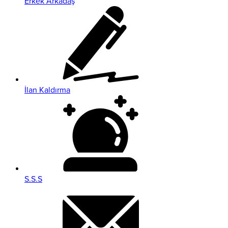
Erkek Arkadaş
İlan Kaldırma
S.S.S