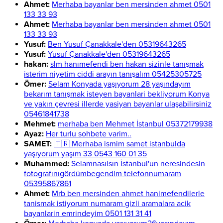
Ahmet:
Merhaba bayanlar ben mersinden ahmet 0501
133 33 93
Ahmet:
Merhaba bayanlar ben mersinden ahmet 0501
133 33 93
Yusuf:
Ben Yusuf Çanakkale'den 05319643265
Yusuf:
Yusuf Çanakkale'den 05319643265
hakan:
slm hanımefendi ben hakan sizinle tanışmak
isterim niyetim ciddi arayın tanışalım 05425305725
Ömer:
Selam Konyada yaşıyorum 28 yaşındayım
bekarım tanışmak isteyen bayanlari bekliyorum Konya
ve yakın çevresi illerde yasiyan bayanlar ulaşabilirsiniz
05461841738
Mehmet:
merhaba ben Mehmet İstanbul 05372179938
Ayaz:
Her turlu sohbete varim..
SAMET:
🇹🇷 Merhaba ismim samet istanbulda
yaşıyorum yaşım 33 0543 160 01 35
Muhammed:
Selamnasılsın İstanbul'un neresindesin
fotografınıgördümbegendim telefonnumaram
05395867861
Ahmet:
Mrb ben mersinden ahmet hanimefendilerle
tanismak istiyorum numaram gizli aramalara acik
bayanlarin emrindeyim 0501 131 31 41