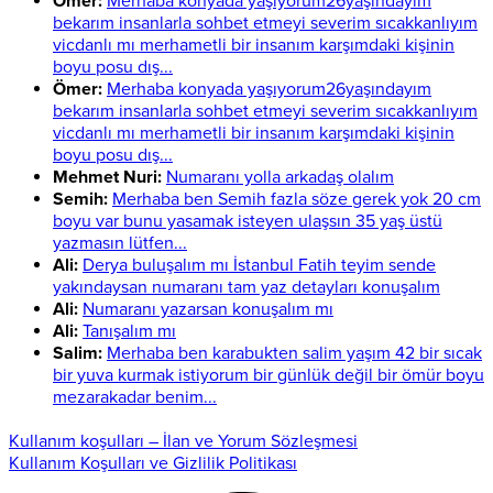
Ömer:
Merhaba konyada yaşıyorum26yaşındayım
bekarım insanlarla sohbet etmeyi severim sıcakkanlıyım
vicdanlı mı merhametli bir insanım karşımdaki kişinin
boyu posu dış...
Ömer:
Merhaba konyada yaşıyorum26yaşındayım
bekarım insanlarla sohbet etmeyi severim sıcakkanlıyım
vicdanlı mı merhametli bir insanım karşımdaki kişinin
boyu posu dış...
Mehmet Nuri:
Numaranı yolla arkadaş olalım
Semih:
Merhaba ben Semih fazla söze gerek yok 20 cm
boyu var bunu yasamak isteyen ulaşsın 35 yaş üstü
yazmasın lütfen...
Ali:
Derya buluşalım mı İstanbul Fatih teyim sende
yakındaysan numaranı tam yaz detayları konuşalım
Ali:
Numaranı yazarsan konuşalım mı
Ali:
Tanışalım mı
Salim:
Merhaba ben karabukten salim yaşım 42 bir sıcak
bir yuva kurmak istiyorum bir günlük değil bir ömür boyu
mezarakadar benim...
Kullanım koşulları – İlan ve Yorum Sözleşmesi
Kullanım Koşulları ve Gizlilik Politikası