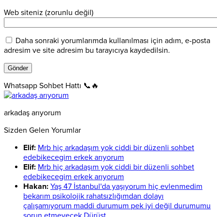
Web siteniz (zorunlu değil)
Daha sonraki yorumlarımda kullanılması için adım, e-posta
adresim ve site adresim bu tarayıcıya kaydedilsin.
Whatsapp Sohbet Hattı 📞🔥
arkadaş arıyorum
Sizden Gelen Yorumlar
Elif:
Mrb hiç arkadaşım yok ciddi bir düzenli sohbet
edebikecegim erkek arıyorum
Elif:
Mrb hiç arkadaşım yok ciddi bir düzenli sohbet
edebikecegim erkek arıyorum
Hakan:
Yaş 47 İstanbul'da yaşıyorum hiç evlenmedim
bekarım psikolojik rahatsızlığımdan dolayı
çalışamıyorum maddi durumum pek iyi değil durumumu
sorun etmeyecek Dürüst...