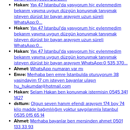
Hakan:
Yaş 47 İstanbul'da yaşıyorum hiç evlenmedim
bekarım yaşıma uygun düzgün konuşmak tanışmak
isteyen dürüst bir bayan arayışım uzun süreli
WhatsApp:0...
Hakan:
Yaş 47 İstanbul'da yaşıyorum hiç evlenmedim
bekarım yaşıma uygun düzgün konuşmak tanışmak
isteyen dürüst bir bayan arayışım uzun süreli
WhatsApp:0...
Hakan:
Yaş 47 İstanbul'da yaşıyorum hiç evlenmedim
bekarım yaşıma uygun düzgün konuşmak tanışmak
isteyen dürüst bir bayan arayışım WhatsApp:0 535 370...
Ahmet:
WhatsApp numaran var mı
Emre:
Merhaba ben emre İstanbulda oturuyorum 38
yasindayim 17 cm isteyen bayanlar ulaşın
hu_hukumdar@hotmail.com
Hakan:
Selam Hakan ben konuşmak istermisin 0545 341
1427
dsttum:
Olgun seven hanım efendi arayışım 174 boy 74
kilo madde bağımlılığım yoktur saygılarımla İstanbul
0535 015 65 14
Ahmet:
Merhaba bayanlar ben mersinden ahmet 0501
133 33 93