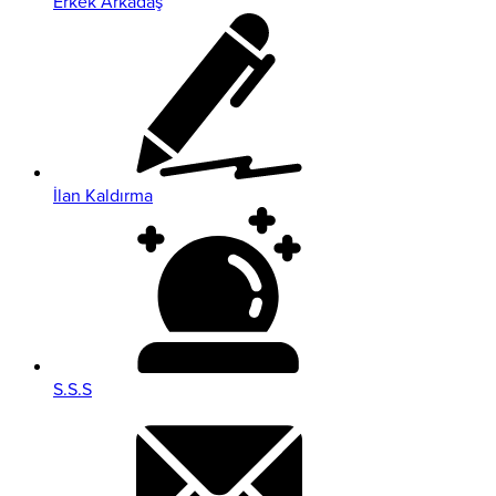
Erkek Arkadaş
İlan Kaldırma
S.S.S