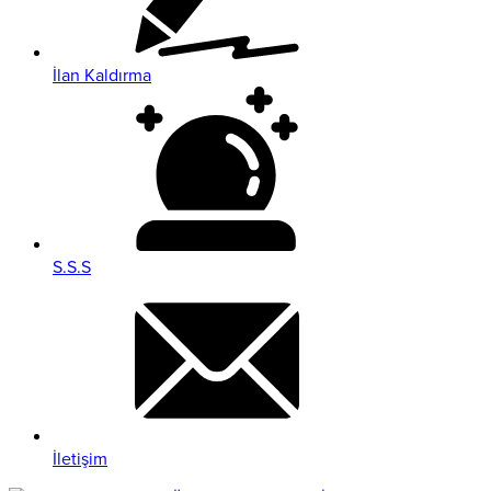
İlan Kaldırma
S.S.S
İletişim