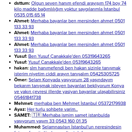
dsttum:
Olgun seven hanım efendi arayışım 174 boy 74
kilo madde bağımlılığım yoktur saygılarımla İstanbul
0535 015 65 14
Ahmet:
Merhaba bayanlar ben mersinden ahmet 0501
133 33 93
Ahmet:
Merhaba bayanlar ben mersinden ahmet 0501
133 33 93
Ahmet:
Merhaba bayanlar ben mersinden ahmet 0501
133 33 93
Yusuf:
Ben Yusuf Çanakkale'den 05319643265
Yusuf:
Yusuf Çanakkale'den 05319643265
hakan:
slm hanımefendi ben hakan sizinle tanışmak
isterim niyetim ciddi arayın tanışalım 05425305725
Ömer:
Selam Konyada yaşıyorum 28 yaşındayım
bekarım tanışmak isteyen bayanlari bekliyorum Konya
ve yakın çevresi illerde yasiyan bayanlar ulaşabilirsiniz
05461841738
Mehmet:
merhaba ben Mehmet İstanbul 05372179938
Ayaz:
Her turlu sohbete varim..
SAMET:
🇹🇷 Merhaba ismim samet istanbulda
yaşıyorum yaşım 33 0543 160 01 35
Muhammed:
Selamnasılsın İstanbul'un neresindesin