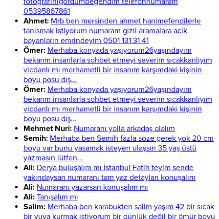
fotografınıgördümbegendim telefonnumaram
05395867861
Ahmet:
Mrb ben mersinden ahmet hanimefendilerle
tanismak istiyorum numaram gizli aramalara acik
bayanlarin emrindeyim 0501 131 31 41
Ömer:
Merhaba konyada yaşıyorum26yaşındayım
bekarım insanlarla sohbet etmeyi severim sıcakkanlıyım
vicdanlı mı merhametli bir insanım karşımdaki kişinin
boyu posu dış...
Ömer:
Merhaba konyada yaşıyorum26yaşındayım
bekarım insanlarla sohbet etmeyi severim sıcakkanlıyım
vicdanlı mı merhametli bir insanım karşımdaki kişinin
boyu posu dış...
Mehmet Nuri:
Numaranı yolla arkadaş olalım
Semih:
Merhaba ben Semih fazla söze gerek yok 20 cm
boyu var bunu yasamak isteyen ulaşsın 35 yaş üstü
yazmasın lütfen...
Ali:
Derya buluşalım mı İstanbul Fatih teyim sende
yakındaysan numaranı tam yaz detayları konuşalım
Ali:
Numaranı yazarsan konuşalım mı
Ali:
Tanışalım mı
Salim:
Merhaba ben karabukten salim yaşım 42 bir sıcak
bir yuva kurmak istiyorum bir günlük değil bir ömür boyu