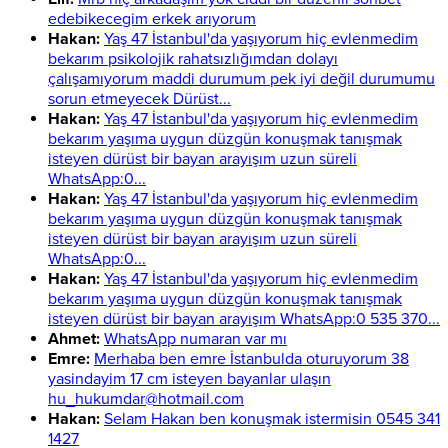
edebikecegim erkek arıyorum
Hakan:
Yaş 47 İstanbul'da yaşıyorum hiç evlenmedim
bekarım psikolojik rahatsızlığımdan dolayı
çalışamıyorum maddi durumum pek iyi değil durumumu
sorun etmeyecek Dürüst...
Hakan:
Yaş 47 İstanbul'da yaşıyorum hiç evlenmedim
bekarım yaşıma uygun düzgün konuşmak tanışmak
isteyen dürüst bir bayan arayışım uzun süreli
WhatsApp:0...
Hakan:
Yaş 47 İstanbul'da yaşıyorum hiç evlenmedim
bekarım yaşıma uygun düzgün konuşmak tanışmak
isteyen dürüst bir bayan arayışım uzun süreli
WhatsApp:0...
Hakan:
Yaş 47 İstanbul'da yaşıyorum hiç evlenmedim
bekarım yaşıma uygun düzgün konuşmak tanışmak
isteyen dürüst bir bayan arayışım WhatsApp:0 535 370...
Ahmet:
WhatsApp numaran var mı
Emre:
Merhaba ben emre İstanbulda oturuyorum 38
yasindayim 17 cm isteyen bayanlar ulaşın
hu_hukumdar@hotmail.com
Hakan:
Selam Hakan ben konuşmak istermisin 0545 341
1427