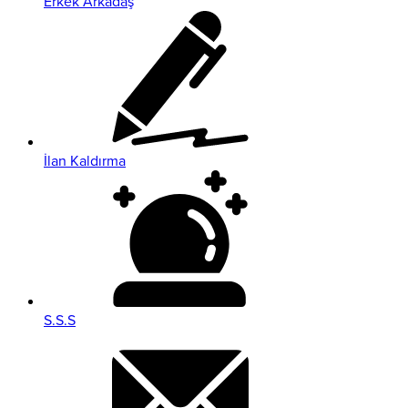
Erkek Arkadaş
İlan Kaldırma
S.S.S