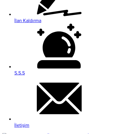
İlan Kaldırma
S.S.S
İletişim