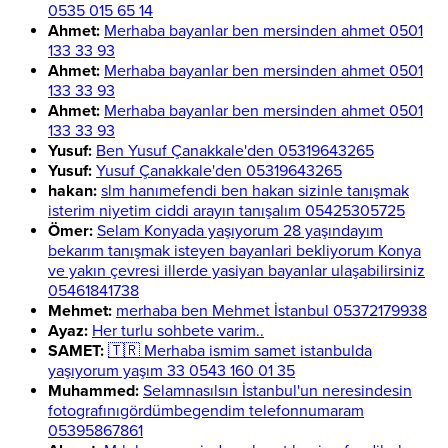
0535 015 65 14
Ahmet:
Merhaba bayanlar ben mersinden ahmet 0501
133 33 93
Ahmet:
Merhaba bayanlar ben mersinden ahmet 0501
133 33 93
Ahmet:
Merhaba bayanlar ben mersinden ahmet 0501
133 33 93
Yusuf:
Ben Yusuf Çanakkale'den 05319643265
Yusuf:
Yusuf Çanakkale'den 05319643265
hakan:
slm hanımefendi ben hakan sizinle tanışmak
isterim niyetim ciddi arayın tanışalım 05425305725
Ömer:
Selam Konyada yaşıyorum 28 yaşındayım
bekarım tanışmak isteyen bayanlari bekliyorum Konya
ve yakın çevresi illerde yasiyan bayanlar ulaşabilirsiniz
05461841738
Mehmet:
merhaba ben Mehmet İstanbul 05372179938
Ayaz:
Her turlu sohbete varim..
SAMET:
🇹🇷 Merhaba ismim samet istanbulda
yaşıyorum yaşım 33 0543 160 01 35
Muhammed:
Selamnasılsın İstanbul'un neresindesin
fotografınıgördümbegendim telefonnumaram
05395867861