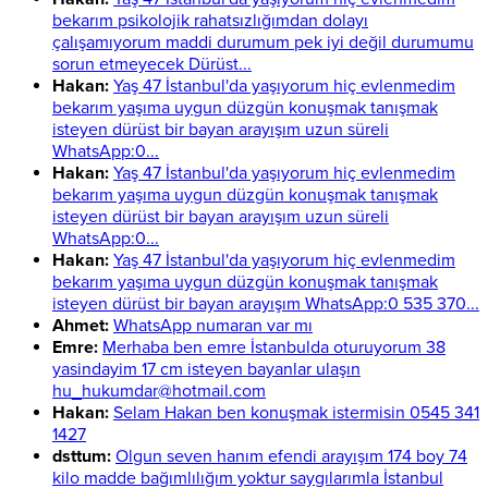
bekarım psikolojik rahatsızlığımdan dolayı
çalışamıyorum maddi durumum pek iyi değil durumumu
sorun etmeyecek Dürüst...
Hakan:
Yaş 47 İstanbul'da yaşıyorum hiç evlenmedim
bekarım yaşıma uygun düzgün konuşmak tanışmak
isteyen dürüst bir bayan arayışım uzun süreli
WhatsApp:0...
Hakan:
Yaş 47 İstanbul'da yaşıyorum hiç evlenmedim
bekarım yaşıma uygun düzgün konuşmak tanışmak
isteyen dürüst bir bayan arayışım uzun süreli
WhatsApp:0...
Hakan:
Yaş 47 İstanbul'da yaşıyorum hiç evlenmedim
bekarım yaşıma uygun düzgün konuşmak tanışmak
isteyen dürüst bir bayan arayışım WhatsApp:0 535 370...
Ahmet:
WhatsApp numaran var mı
Emre:
Merhaba ben emre İstanbulda oturuyorum 38
yasindayim 17 cm isteyen bayanlar ulaşın
hu_hukumdar@hotmail.com
Hakan:
Selam Hakan ben konuşmak istermisin 0545 341
1427
dsttum:
Olgun seven hanım efendi arayışım 174 boy 74
kilo madde bağımlılığım yoktur saygılarımla İstanbul