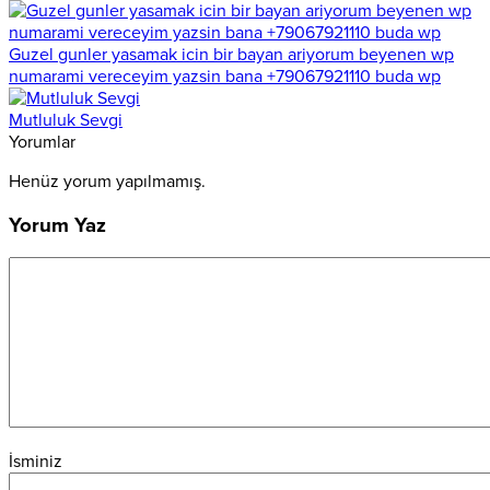
Guzel gunler yasamak icin bir bayan ariyorum beyenen wp
numarami vereceyim yazsin bana +79067921110 buda wp
Mutluluk Sevgi
Yorumlar
Henüz yorum yapılmamış.
Yorum Yaz
İsminiz