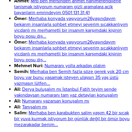
Ahmet:
Mrb ben mersinden ahmet hanimefendilerle
tanismak istiyorum numaram gizli aramalara acik
bayanlarin emrindeyim 0501 131 31 41
Ömer:
Merhaba konyada yaşıyorum26yaşındayım
bekarım insanlarla sohbet etmeyi severim sıcakkanlıyım
vicdanlı mı merhametli bir insanım karşımdaki kişinin
boyu posu dış...
Ömer:
Merhaba konyada yaşıyorum26yaşındayım
bekarım insanlarla sohbet etmeyi severim sıcakkanlıyım
vicdanlı mı merhametli bir insanım karşımdaki kişinin
boyu posu dış...
Mehmet Nuri:
Numaranı yolla arkadaş olalım
Semih:
Merhaba ben Semih fazla söze gerek yok 20 cm
boyu var bunu yasamak isteyen ulaşsın 35 yaş üstü
yazmasın lütfen...
Ali:
Derya buluşalım mı İstanbul Fatih teyim sende
yakındaysan numaranı tam yaz detayları konuşalım
Ali:
Numaranı yazarsan konuşalım mı
Ali:
Tanışalım mı
Salim:
Merhaba ben karabukten salim yaşım 42 bir sıcak
bir yuva kurmak istiyorum bir günlük değil bir ömür boyu
mezarakadar benim...