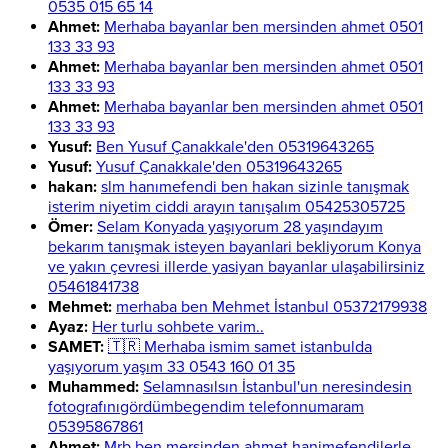
0535 015 65 14
Ahmet:
Merhaba bayanlar ben mersinden ahmet 0501
133 33 93
Ahmet:
Merhaba bayanlar ben mersinden ahmet 0501
133 33 93
Ahmet:
Merhaba bayanlar ben mersinden ahmet 0501
133 33 93
Yusuf:
Ben Yusuf Çanakkale'den 05319643265
Yusuf:
Yusuf Çanakkale'den 05319643265
hakan:
slm hanımefendi ben hakan sizinle tanışmak
isterim niyetim ciddi arayın tanışalım 05425305725
Ömer:
Selam Konyada yaşıyorum 28 yaşındayım
bekarım tanışmak isteyen bayanlari bekliyorum Konya
ve yakın çevresi illerde yasiyan bayanlar ulaşabilirsiniz
05461841738
Mehmet:
merhaba ben Mehmet İstanbul 05372179938
Ayaz:
Her turlu sohbete varim..
SAMET:
🇹🇷 Merhaba ismim samet istanbulda
yaşıyorum yaşım 33 0543 160 01 35
Muhammed:
Selamnasılsın İstanbul'un neresindesin
fotografınıgördümbegendim telefonnumaram
05395867861
Ahmet:
Mrb ben mersinden ahmet hanimefendilerle