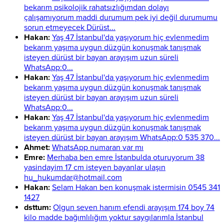
bekarım psikolojik rahatsızlığımdan dolayı
çalışamıyorum maddi durumum pek iyi değil durumumu
sorun etmeyecek Dürüst...
Hakan:
Yaş 47 İstanbul'da yaşıyorum hiç evlenmedim
bekarım yaşıma uygun düzgün konuşmak tanışmak
isteyen dürüst bir bayan arayışım uzun süreli
WhatsApp:0...
Hakan:
Yaş 47 İstanbul'da yaşıyorum hiç evlenmedim
bekarım yaşıma uygun düzgün konuşmak tanışmak
isteyen dürüst bir bayan arayışım uzun süreli
WhatsApp:0...
Hakan:
Yaş 47 İstanbul'da yaşıyorum hiç evlenmedim
bekarım yaşıma uygun düzgün konuşmak tanışmak
isteyen dürüst bir bayan arayışım WhatsApp:0 535 370...
Ahmet:
WhatsApp numaran var mı
Emre:
Merhaba ben emre İstanbulda oturuyorum 38
yasindayim 17 cm isteyen bayanlar ulaşın
hu_hukumdar@hotmail.com
Hakan:
Selam Hakan ben konuşmak istermisin 0545 341
1427
dsttum:
Olgun seven hanım efendi arayışım 174 boy 74
kilo madde bağımlılığım yoktur saygılarımla İstanbul