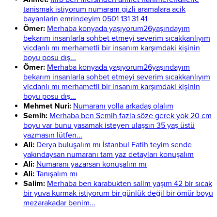
tanismak istiyorum numaram gizli aramalara acik
bayanlarin emrindeyim 0501 131 31 41
Ömer:
Merhaba konyada yaşıyorum26yaşındayım
bekarım insanlarla sohbet etmeyi severim sıcakkanlıyım
vicdanlı mı merhametli bir insanım karşımdaki kişinin
boyu posu dış...
Ömer:
Merhaba konyada yaşıyorum26yaşındayım
bekarım insanlarla sohbet etmeyi severim sıcakkanlıyım
vicdanlı mı merhametli bir insanım karşımdaki kişinin
boyu posu dış...
Mehmet Nuri:
Numaranı yolla arkadaş olalım
Semih:
Merhaba ben Semih fazla söze gerek yok 20 cm
boyu var bunu yasamak isteyen ulaşsın 35 yaş üstü
yazmasın lütfen...
Ali:
Derya buluşalım mı İstanbul Fatih teyim sende
yakındaysan numaranı tam yaz detayları konuşalım
Ali:
Numaranı yazarsan konuşalım mı
Ali:
Tanışalım mı
Salim:
Merhaba ben karabukten salim yaşım 42 bir sıcak
bir yuva kurmak istiyorum bir günlük değil bir ömür boyu
mezarakadar benim...