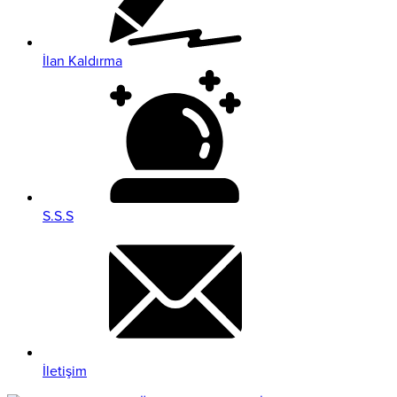
İlan Kaldırma
S.S.S
İletişim