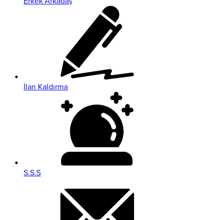
Erkek Arkadaş
İlan Kaldırma
S.S.S