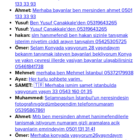
133 33 93
Ahmet:
Merhaba bayanlar ben mersinden ahmet 0501
133 33 93
Yusuf:
Ben Yusuf Çanakkale'den 05319643265
Yusuf:
Yusuf Çanakkale'den 05319643265
hakan:
slm hanımefendi ben hakan sizinle tanışmak
isterim niyetim ciddi arayın tanışalım 05425305725
Ömer:
Selam Konyada yaşıyorum 28 yaşındayım
bekarım tanışmak isteyen bayanlari bekliyorum Konya
ve yakın çevresi illerde yasiyan bayanlar ulaşabilirsiniz
05461841738
Mehmet:
merhaba ben Mehmet İstanbul 05372179938
Ayaz:
Her turlu sohbete varim..
SAMET:
🇹🇷 Merhaba ismim samet istanbulda
yaşıyorum yaşım 33 0543 160 01 35
Muhammed:
Selamnasılsın İstanbul'un neresindesin
fotografınıgördümbegendim telefonnumaram
05395867861
Ahmet:
Mrb ben mersinden ahmet hanimefendilerle
tanismak istiyorum numaram gizli aramalara acik
bayanlarin emrindeyim 0501 131 31 41
Ömer:
Merhaba konyada yaşıyorum26yaşındayım