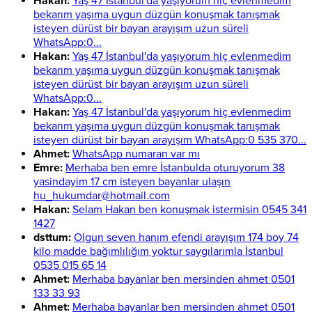
Hakan:
Yaş 47 İstanbul'da yaşıyorum hiç evlenmedim
bekarım yaşıma uygun düzgün konuşmak tanışmak
isteyen dürüst bir bayan arayışım uzun süreli
WhatsApp:0...
Hakan:
Yaş 47 İstanbul'da yaşıyorum hiç evlenmedim
bekarım yaşıma uygun düzgün konuşmak tanışmak
isteyen dürüst bir bayan arayışım uzun süreli
WhatsApp:0...
Hakan:
Yaş 47 İstanbul'da yaşıyorum hiç evlenmedim
bekarım yaşıma uygun düzgün konuşmak tanışmak
isteyen dürüst bir bayan arayışım WhatsApp:0 535 370...
Ahmet:
WhatsApp numaran var mı
Emre:
Merhaba ben emre İstanbulda oturuyorum 38
yasindayim 17 cm isteyen bayanlar ulaşın
hu_hukumdar@hotmail.com
Hakan:
Selam Hakan ben konuşmak istermisin 0545 341
1427
dsttum:
Olgun seven hanım efendi arayışım 174 boy 74
kilo madde bağımlılığım yoktur saygılarımla İstanbul
0535 015 65 14
Ahmet:
Merhaba bayanlar ben mersinden ahmet 0501
133 33 93
Ahmet:
Merhaba bayanlar ben mersinden ahmet 0501