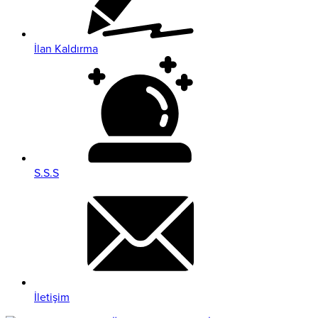
İlan Kaldırma
S.S.S
İletişim