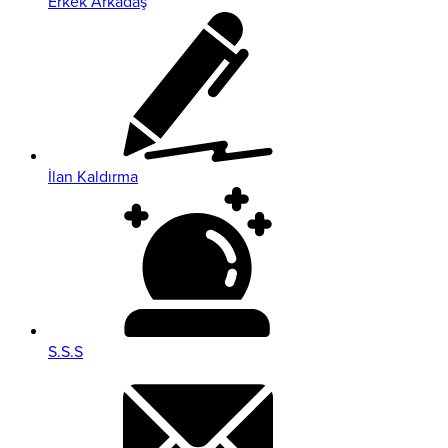
Erkek Arkadaş
İlan Kaldırma
S.S.S