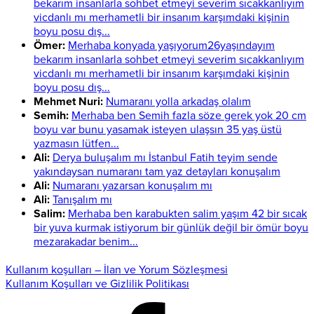
bekarım insanlarla sohbet etmeyi severim sıcakkanlıyım
vicdanlı mı merhametli bir insanım karşımdaki kişinin
boyu posu dış...
Ömer:
Merhaba konyada yaşıyorum26yaşındayım
bekarım insanlarla sohbet etmeyi severim sıcakkanlıyım
vicdanlı mı merhametli bir insanım karşımdaki kişinin
boyu posu dış...
Mehmet Nuri:
Numaranı yolla arkadaş olalım
Semih:
Merhaba ben Semih fazla söze gerek yok 20 cm
boyu var bunu yasamak isteyen ulaşsın 35 yaş üstü
yazmasın lütfen...
Ali:
Derya buluşalım mı İstanbul Fatih teyim sende
yakındaysan numaranı tam yaz detayları konuşalım
Ali:
Numaranı yazarsan konuşalım mı
Ali:
Tanışalım mı
Salim:
Merhaba ben karabukten salim yaşım 42 bir sıcak
bir yuva kurmak istiyorum bir günlük değil bir ömür boyu
mezarakadar benim...
Kullanım koşulları – İlan ve Yorum Sözleşmesi
Kullanım Koşulları ve Gizlilik Politikası