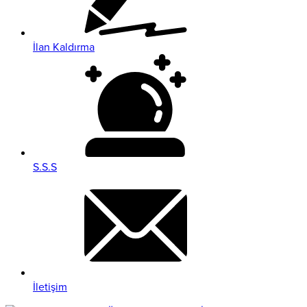
İlan Kaldırma
S.S.S
İletişim