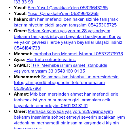
133 33 93
Yusuf:
Ben Yusuf Çanakkale'den 05319643265
Yusuf:
Yusuf Çanakkale'den 05319643265
hakan:
slm hanımefendi ben hakan sizinle tanışmak
isterim niyetim ciddi arayın tanışalım 05425305725
Ömer:
Selam Konyada yaşıyorum 28 yaşındayım
bekarım tanışmak isteyen bayanlari bekliyorum Konya
ve yakın çevresi illerde yasiyan bayanlar ulaşabilirsiniz
05461841738
Mehmet:
merhaba ben Mehmet İstanbul 05372179938
Ayaz:
Her turlu sohbete varim..
SAMET:
🇹🇷 Merhaba ismim samet istanbulda
yaşıyorum yaşım 33 0543 160 01 35
Muhammed:
Selamnasılsın İstanbul'un neresindesin
fotografınıgördümbegendim telefonnumaram
05395867861
Ahmet:
Mrb ben mersinden ahmet hanimefendilerle
tanismak istiyorum numaram gizli aramalara acik
bayanlarin emrindeyim 0501 131 31 41
Ömer:
Merhaba konyada yaşıyorum26yaşındayım
bekarım insanlarla sohbet etmeyi severim sıcakkanlıyım
vicdanlı mı merhametli bir insanım karşımdaki kişinin
boyu posu dış...