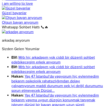
i am willing to love
Güzel bayanlar
Olgun bayan arıyorum
Whatsapp Sohbet Hattı 📞🔥
arkadaş arıyorum
Sizden Gelen Yorumlar
Elif:
Mrb hiç arkadaşım yok ciddi bir düzenli sohbet
edebikecegim erkek arıyorum
Elif:
Mrb hiç arkadaşım yok ciddi bir düzenli sohbet
edebikecegim erkek arıyorum
Hakan:
Yaş 47 İstanbul'da yaşıyorum hiç evlenmedim
bekarım psikolojik rahatsızlığımdan dolayı
çalışamıyorum maddi durumum pek iyi değil durumumu
sorun etmeyecek Dürüst...
Hakan:
Yaş 47 İstanbul'da yaşıyorum hiç evlenmedim
bekarım yaşıma uygun düzgün konuşmak tanışmak
isteyen dürüst bir bayan arayışım uzun süreli