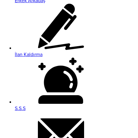
Erkek Arkadaş
İlan Kaldırma
S.S.S