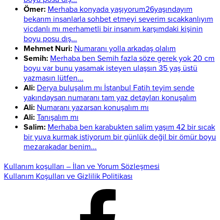
Ömer:
Merhaba konyada yaşıyorum26yaşındayım
bekarım insanlarla sohbet etmeyi severim sıcakkanlıyım
vicdanlı mı merhametli bir insanım karşımdaki kişinin
boyu posu dış...
Mehmet Nuri:
Numaranı yolla arkadaş olalım
Semih:
Merhaba ben Semih fazla söze gerek yok 20 cm
boyu var bunu yasamak isteyen ulaşsın 35 yaş üstü
yazmasın lütfen...
Ali:
Derya buluşalım mı İstanbul Fatih teyim sende
yakındaysan numaranı tam yaz detayları konuşalım
Ali:
Numaranı yazarsan konuşalım mı
Ali:
Tanışalım mı
Salim:
Merhaba ben karabukten salim yaşım 42 bir sıcak
bir yuva kurmak istiyorum bir günlük değil bir ömür boyu
mezarakadar benim...
Kullanım koşulları – İlan ve Yorum Sözleşmesi
Kullanım Koşulları ve Gizlilik Politikası