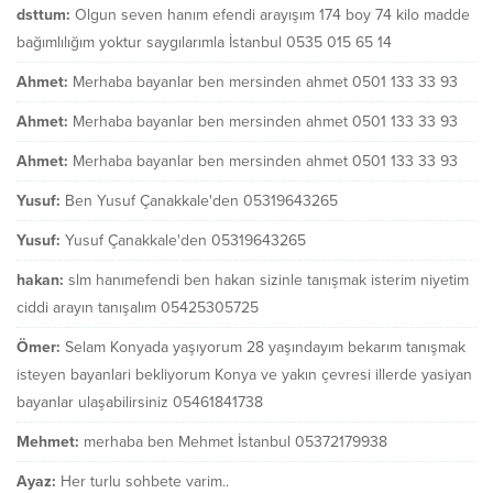
dsttum:
Olgun seven hanım efendi arayışım 174 boy 74 kilo madde
bağımlılığım yoktur saygılarımla İstanbul 0535 015 65 14
Ahmet:
Merhaba bayanlar ben mersinden ahmet 0501 133 33 93
Ahmet:
Merhaba bayanlar ben mersinden ahmet 0501 133 33 93
Ahmet:
Merhaba bayanlar ben mersinden ahmet 0501 133 33 93
Yusuf:
Ben Yusuf Çanakkale'den 05319643265
Yusuf:
Yusuf Çanakkale'den 05319643265
hakan:
slm hanımefendi ben hakan sizinle tanışmak isterim niyetim
ciddi arayın tanışalım 05425305725
Ömer:
Selam Konyada yaşıyorum 28 yaşındayım bekarım tanışmak
isteyen bayanlari bekliyorum Konya ve yakın çevresi illerde yasiyan
bayanlar ulaşabilirsiniz 05461841738
Mehmet:
merhaba ben Mehmet İstanbul 05372179938
Ayaz:
Her turlu sohbete varim..