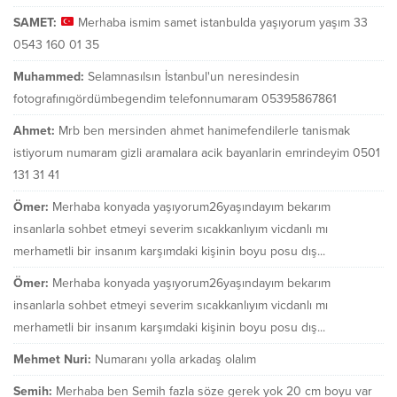
SAMET:
Merhaba ismim samet istanbulda yaşıyorum yaşım 33
0543 160 01 35
Muhammed:
Selamnasılsın İstanbul'un neresindesin
fotografınıgördümbegendim telefonnumaram 05395867861
Ahmet:
Mrb ben mersinden ahmet hanimefendilerle tanismak
istiyorum numaram gizli aramalara acik bayanlarin emrindeyim 0501
131 31 41
Ömer:
Merhaba konyada yaşıyorum26yaşındayım bekarım
insanlarla sohbet etmeyi severim sıcakkanlıyım vicdanlı mı
merhametli bir insanım karşımdaki kişinin boyu posu dış...
Ömer:
Merhaba konyada yaşıyorum26yaşındayım bekarım
insanlarla sohbet etmeyi severim sıcakkanlıyım vicdanlı mı
merhametli bir insanım karşımdaki kişinin boyu posu dış...
Mehmet Nuri:
Numaranı yolla arkadaş olalım
Semih:
Merhaba ben Semih fazla söze gerek yok 20 cm boyu var