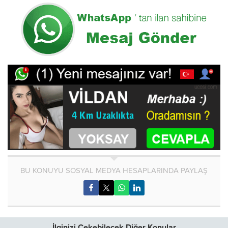
BU KONUYU SOSYAL MEDYA HESAPLARINDA PAYLAŞ
İlginizi Çekebilecek Diğer Konular