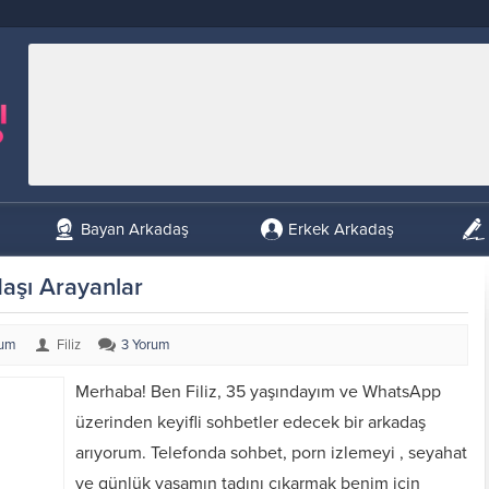
Bayan Arkadaş
Erkek Arkadaş
şı Arayanlar
rum
Filiz
3 Yorum
Merhaba! Ben Filiz, 35 yaşındayım ve WhatsApp
üzerinden keyifli sohbetler edecek bir arkadaş
arıyorum. Telefonda sohbet, porn izlemeyi , seyahat
ve günlük yaşamın tadını çıkarmak benim için