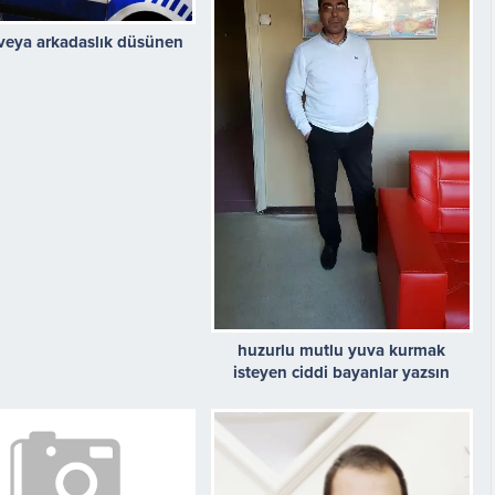
k veya arkadaslık düsünen
huzurlu mutlu yuva kurmak
isteyen ciddi bayanlar yazsın