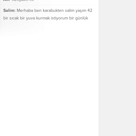
Salim:
Merhaba ben karabukten salim yaşım 42
bir sıcak bir yuva kurmak istiyorum bir günlük
değil bir ömür boyu mezarakadar benim...