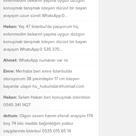
evlenmedim bekarım yaşıma uygun düzgün
konuşmak tanışmak isteyen dürüst bir bayan
arayışım uzun süreli WhatsApp:0...
Hakan:
Yaş 47 İstanbul'da yaşıyorum hiç
evlenmedim bekarım yaşıma uygun düzgün
konuşmak tanışmak isteyen dürüst bir bayan
arayışım WhatsApp:0 535 370...
Ahmet:
WhatsApp numaran var mı
Emre:
Merhaba ben emre İstanbulda
oturuyorum 38 yasindayim 17 cm isteyen
bayanlar ulaşın hu_hukumdar@hotmail.com
Hakan:
Selam Hakan ben konuşmak istermisin
0545 341 1427
dsttum:
Olgun seven hanım efendi arayışım 174
boy 74 kilo madde bağımlılığım yoktur
saygılarımla İstanbul 0535 015 65 14