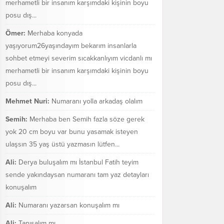
merhametli bir insanım karşımdaki kişinin boyu
posu dış...
Ömer:
Merhaba konyada
yaşıyorum26yaşındayım bekarım insanlarla
sohbet etmeyi severim sıcakkanlıyım vicdanlı mı
merhametli bir insanım karşımdaki kişinin boyu
posu dış...
Mehmet Nuri:
Numaranı yolla arkadaş olalım
Semih:
Merhaba ben Semih fazla söze gerek
yok 20 cm boyu var bunu yasamak isteyen
ulaşsın 35 yaş üstü yazmasın lütfen...
Ali:
Derya buluşalım mı İstanbul Fatih teyim
sende yakındaysan numaranı tam yaz detayları
konuşalım
Ali:
Numaranı yazarsan konuşalım mı
Ali:
Tanışalım mı