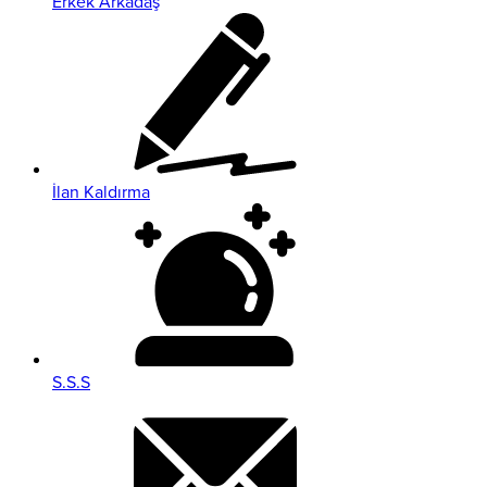
Erkek Arkadaş
İlan Kaldırma
S.S.S