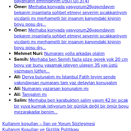
bayanlarin emrindeyim 0501 131 31 41
Ömer:
Merhaba konyada yaşıyorum26yaşındayım
bekarım insanlarla sohbet etmeyi severim sıcakkanlıyım
vicdanlı mı merhametli bir insanım karşımdaki kişinin
boyu posu dış...
Ömer:
Merhaba konyada yaşıyorum26yaşındayım
bekarım insanlarla sohbet etmeyi severim sıcakkanlıyım
vicdanlı mı merhametli bir insanım karşımdaki kişinin
boyu posu dış...
Mehmet Nuri:
Numaranı yolla arkadaş olalım
Semih:
Merhaba ben Semih fazla söze gerek yok 20 cm
boyu var bunu yasamak isteyen ulaşsın 35 yaş üstü
yazmasın lütfen...
Ali:
Derya buluşalım mı İstanbul Fatih teyim sende
yakındaysan numaranı tam yaz detayları konuşalım
Ali:
Numaranı yazarsan konuşalım mı
Ali:
Tanışalım mı
Salim:
Merhaba ben karabukten salim yaşım 42 bir sıcak
bir yuva kurmak istiyorum bir günlük değil bir ömür boyu
mezarakadar benim...
Kullanım koşulları – İlan ve Yorum Sözleşmesi
Kullanım Koşulları ve Gizlilik Politikası