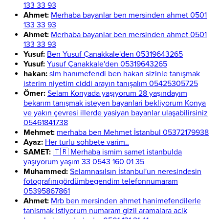
133 33 93
Ahmet:
Merhaba bayanlar ben mersinden ahmet 0501
133 33 93
Ahmet:
Merhaba bayanlar ben mersinden ahmet 0501
133 33 93
Yusuf:
Ben Yusuf Çanakkale'den 05319643265
Yusuf:
Yusuf Çanakkale'den 05319643265
hakan:
slm hanımefendi ben hakan sizinle tanışmak
isterim niyetim ciddi arayın tanışalım 05425305725
Ömer:
Selam Konyada yaşıyorum 28 yaşındayım
bekarım tanışmak isteyen bayanlari bekliyorum Konya
ve yakın çevresi illerde yasiyan bayanlar ulaşabilirsiniz
05461841738
Mehmet:
merhaba ben Mehmet İstanbul 05372179938
Ayaz:
Her turlu sohbete varim..
SAMET:
🇹🇷 Merhaba ismim samet istanbulda
yaşıyorum yaşım 33 0543 160 01 35
Muhammed:
Selamnasılsın İstanbul'un neresindesin
fotografınıgördümbegendim telefonnumaram
05395867861
Ahmet:
Mrb ben mersinden ahmet hanimefendilerle
tanismak istiyorum numaram gizli aramalara acik