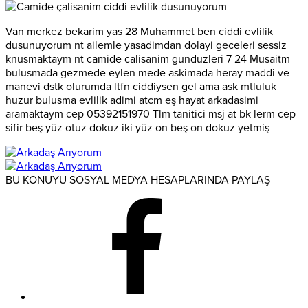
Van merkez bekarim yas 28 Muhammet ben ciddi evlilik
dusunuyorum nt ailemle yasadimdan dolayi geceleri sessiz
knusmaktaym nt camide calisanim gunduzleri 7 24 Musaitm
bulusmada gezmede eylen mede askimada heray maddi ve
manevi dstk olurumda ltfn ciddiysen gel ama ask mtluluk
huzur bulusma evlilik adimi atcm eş hayat arkadasimi
aramaktaym cep 05392151970 Tlm tanitici msj at bk lerm cep
sifir beş yüz otuz dokuz iki yüz on beş on dokuz yetmiş
BU KONUYU SOSYAL MEDYA HESAPLARINDA PAYLAŞ