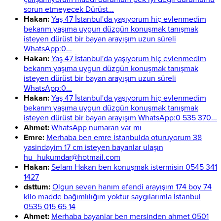
sorun etmeyecek Dürüst...
Hakan:
Yaş 47 İstanbul'da yaşıyorum hiç evlenmedim
bekarım yaşıma uygun düzgün konuşmak tanışmak
isteyen dürüst bir bayan arayışım uzun süreli
WhatsApp:0...
Hakan:
Yaş 47 İstanbul'da yaşıyorum hiç evlenmedim
bekarım yaşıma uygun düzgün konuşmak tanışmak
isteyen dürüst bir bayan arayışım uzun süreli
WhatsApp:0...
Hakan:
Yaş 47 İstanbul'da yaşıyorum hiç evlenmedim
bekarım yaşıma uygun düzgün konuşmak tanışmak
isteyen dürüst bir bayan arayışım WhatsApp:0 535 370...
Ahmet:
WhatsApp numaran var mı
Emre:
Merhaba ben emre İstanbulda oturuyorum 38
yasindayim 17 cm isteyen bayanlar ulaşın
hu_hukumdar@hotmail.com
Hakan:
Selam Hakan ben konuşmak istermisin 0545 341
1427
dsttum:
Olgun seven hanım efendi arayışım 174 boy 74
kilo madde bağımlılığım yoktur saygılarımla İstanbul
0535 015 65 14
Ahmet:
Merhaba bayanlar ben mersinden ahmet 0501