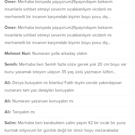
Ömer:
Merhaba konyada yaşıyorum26yaşındayım bekarım
insanlarla sohbet etmeyi severim sıcakkanlıyım vicdanlı mı
merhametli bir insanım karşımdaki kişinin boyu posu dış...
Ömer:
Merhaba konyada yaşıyorum26yaşındayım bekarım
insanlarla sohbet etmeyi severim sıcakkanlıyım vicdanlı mı
merhametli bir insanım karşımdaki kişinin boyu posu dış...
Mehmet Nuri:
Numaranı yolla arkadaş olalım
Semih:
Merhaba ben Semih fazla söze gerek yok 20 cm boyu var
bunu yasamak isteyen ulaşsın 35 yaş üstü yazmasın lütfen...
Ali:
Derya buluşalım mı İstanbul Fatih teyim sende yakındaysan
numaranı tam yaz detayları konuşalım
Ali:
Numaranı yazarsan konuşalım mı
Ali:
Tanışalım mı
Salim:
Merhaba ben karabukten salim yaşım 42 bir sıcak bir yuva
kurmak istiyorum bir günlük değil bir ömür boyu mezarakadar