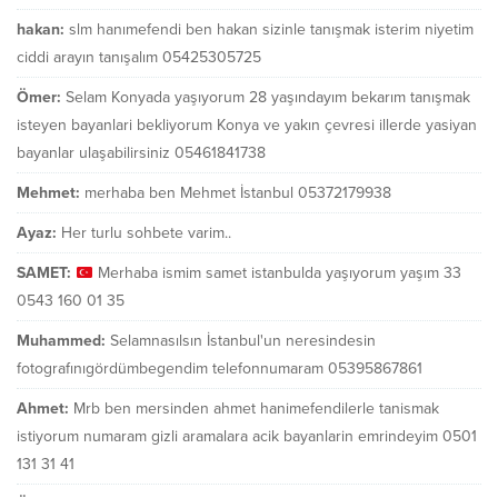
hakan:
slm hanımefendi ben hakan sizinle tanışmak isterim niyetim
ciddi arayın tanışalım 05425305725
Ömer:
Selam Konyada yaşıyorum 28 yaşındayım bekarım tanışmak
isteyen bayanlari bekliyorum Konya ve yakın çevresi illerde yasiyan
bayanlar ulaşabilirsiniz 05461841738
Mehmet:
merhaba ben Mehmet İstanbul 05372179938
Ayaz:
Her turlu sohbete varim..
SAMET:
Merhaba ismim samet istanbulda yaşıyorum yaşım 33
0543 160 01 35
Muhammed:
Selamnasılsın İstanbul'un neresindesin
fotografınıgördümbegendim telefonnumaram 05395867861
Ahmet:
Mrb ben mersinden ahmet hanimefendilerle tanismak
istiyorum numaram gizli aramalara acik bayanlarin emrindeyim 0501
131 31 41