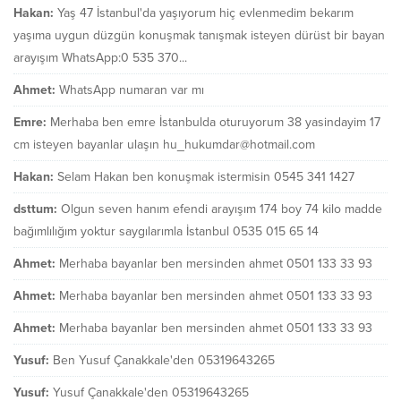
Hakan:
Yaş 47 İstanbul'da yaşıyorum hiç evlenmedim bekarım
yaşıma uygun düzgün konuşmak tanışmak isteyen dürüst bir bayan
arayışım WhatsApp:0 535 370...
Ahmet:
WhatsApp numaran var mı
Emre:
Merhaba ben emre İstanbulda oturuyorum 38 yasindayim 17
cm isteyen bayanlar ulaşın hu_hukumdar@hotmail.com
Hakan:
Selam Hakan ben konuşmak istermisin 0545 341 1427
dsttum:
Olgun seven hanım efendi arayışım 174 boy 74 kilo madde
bağımlılığım yoktur saygılarımla İstanbul 0535 015 65 14
Ahmet:
Merhaba bayanlar ben mersinden ahmet 0501 133 33 93
Ahmet:
Merhaba bayanlar ben mersinden ahmet 0501 133 33 93
Ahmet:
Merhaba bayanlar ben mersinden ahmet 0501 133 33 93
Yusuf:
Ben Yusuf Çanakkale'den 05319643265
Yusuf:
Yusuf Çanakkale'den 05319643265