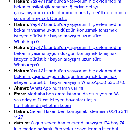
Hakan:
Yaş 47 İstanbul'da yaşıyorum hiç evlenmedim
bekarım psikolojik rahatsızlığımdan dolayı
çalışamıyorum maddi durumum pek iyi değil durumumu
sorun etmeyecek Dürüst...
Hakan:
Yaş 47 İstanbul'da yaşıyorum hiç evlenmedim
bekarım yaşıma uygun düzgün konuşmak tanışmak
isteyen dürüst bir bayan arayışım uzun süreli
WhatsApp:0...
Hakan:
Yaş 47 İstanbul'da yaşıyorum hiç evlenmedim
bekarım yaşıma uygun düzgün konuşmak tanışmak
isteyen dürüst bir bayan arayışım uzun süreli
WhatsApp:0...
Hakan:
Yaş 47 İstanbul'da yaşıyorum hiç evlenmedim
bekarım yaşıma uygun düzgün konuşmak tanışmak
isteyen dürüst bir bayan arayışım WhatsApp:0 535 370...
Ahmet:
WhatsApp numaran var mı
Emre:
Merhaba ben emre İstanbulda oturuyorum 38
yasindayim 17 cm isteyen bayanlar ulaşın
hu_hukumdar@hotmail.com
Hakan:
Selam Hakan ben konuşmak istermisin 0545 341
1427
dsttum:
Olgun seven hanım efendi arayışım 174 boy 74
kilo madde bağımlılığım yoktur saygılarımla İstanbul