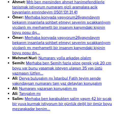
Ahmet:
Mrb ben mersinden ahmet hanimefendilerle
tanismak istiyorum numaram gizli aramalara acik
bayanlarin emrindeyim 0501 131 31 41
Ömer:
Merhaba konyada yaşıyorum26yaşındayım
bekarım insanlarla sohbet etmeyi severim sıcakkanlıyım
vicdanlı mı merhametli bir insanım karşımdaki kişinin
boyu posu dış...
Ömer:
Merhaba konyada yaşıyorum26yaşındayım
bekarım insanlarla sohbet etmeyi severim sıcakkanlıyım
vicdanlı mı merhametli bir insanım karşımdaki kişinin
boyu posu dış...
Mehmet Nuri:
Numaranı yolla arkadaş olalım
Semih:
Merhaba ben Semih fazla söze gerek yok 20 cm
boyu var bunu yasamak isteyen ulaşsın 35 yaş üstü
yazmasın lütfen...
Ali:
Derya buluşalım mı İstanbul Fatih teyim sende
yakındaysan numaranı tam yaz detayları konuşalım
Ali:
Numaranı yazarsan konuşalım mı
Ali:
Tanışalım mı
Salim:
Merhaba ben karabukten salim yaşım 42 bir sıcak
bir yuva kurmak istiyorum bir günlük değil bir ömür boyu
mezarakadar benim...