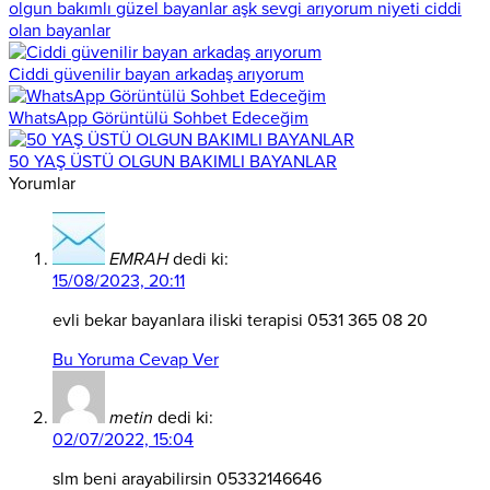
olgun bakımlı güzel bayanlar aşk sevgi arıyorum niyeti ciddi
olan bayanlar
Ciddi güvenilir bayan arkadaş arıyorum
WhatsApp Görüntülü Sohbet Edeceğim
50 YAŞ ÜSTÜ OLGUN BAKIMLI BAYANLAR
Yorumlar
EMRAH
dedi ki:
15/08/2023, 20:11
evli bekar bayanlara iliski terapisi 0531 365 08 20
Bu Yoruma Cevap Ver
metin
dedi ki:
02/07/2022, 15:04
slm beni arayabilirsin 05332146646