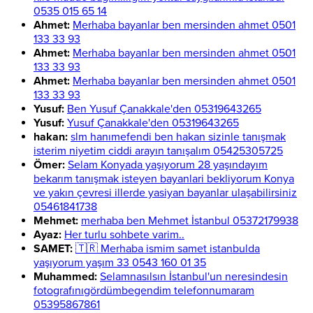
0535 015 65 14
Ahmet:
Merhaba bayanlar ben mersinden ahmet 0501
133 33 93
Ahmet:
Merhaba bayanlar ben mersinden ahmet 0501
133 33 93
Ahmet:
Merhaba bayanlar ben mersinden ahmet 0501
133 33 93
Yusuf:
Ben Yusuf Çanakkale'den 05319643265
Yusuf:
Yusuf Çanakkale'den 05319643265
hakan:
slm hanımefendi ben hakan sizinle tanışmak
isterim niyetim ciddi arayın tanışalım 05425305725
Ömer:
Selam Konyada yaşıyorum 28 yaşındayım
bekarım tanışmak isteyen bayanlari bekliyorum Konya
ve yakın çevresi illerde yasiyan bayanlar ulaşabilirsiniz
05461841738
Mehmet:
merhaba ben Mehmet İstanbul 05372179938
Ayaz:
Her turlu sohbete varim..
SAMET:
🇹🇷 Merhaba ismim samet istanbulda
yaşıyorum yaşım 33 0543 160 01 35
Muhammed:
Selamnasılsın İstanbul'un neresindesin
fotografınıgördümbegendim telefonnumaram
05395867861