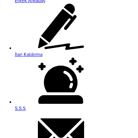
Erkek Arkadaş
İlan Kaldırma
S.S.S