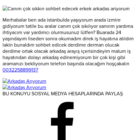
Merhabalar ben ada istanbulda yaşıyorum arada izmire
gidiyorum tatile bu aralar canım çok sıkılıyor sanırım yardıma
ihtiyacım var yardımcı olurmusunuz lütfen? Buarada 24
yaşındayım liseden sonra okumadım direk iş hayatına atıldım
lakin bunaldım sohbet edicek derdime derman olucak
derdime ortak olacak arkadaş arayış içerisindeyim malum iş
hayatından dolayı arkadaş edinemiyorum bir çok kişi gibi
aramanızı bekliyorum telefon başında olacağım hoşçakalın
0032258899137
BU KONUYU SOSYAL MEDYA HESAPLARINDA PAYLAŞ