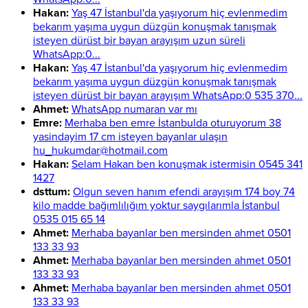
Hakan:
Yaş 47 İstanbul'da yaşıyorum hiç evlenmedim
bekarım yaşıma uygun düzgün konuşmak tanışmak
isteyen dürüst bir bayan arayışım uzun süreli
WhatsApp:0...
Hakan:
Yaş 47 İstanbul'da yaşıyorum hiç evlenmedim
bekarım yaşıma uygun düzgün konuşmak tanışmak
isteyen dürüst bir bayan arayışım WhatsApp:0 535 370...
Ahmet:
WhatsApp numaran var mı
Emre:
Merhaba ben emre İstanbulda oturuyorum 38
yasindayim 17 cm isteyen bayanlar ulaşın
hu_hukumdar@hotmail.com
Hakan:
Selam Hakan ben konuşmak istermisin 0545 341
1427
dsttum:
Olgun seven hanım efendi arayışım 174 boy 74
kilo madde bağımlılığım yoktur saygılarımla İstanbul
0535 015 65 14
Ahmet:
Merhaba bayanlar ben mersinden ahmet 0501
133 33 93
Ahmet:
Merhaba bayanlar ben mersinden ahmet 0501
133 33 93
Ahmet:
Merhaba bayanlar ben mersinden ahmet 0501
133 33 93