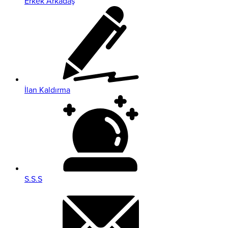
Erkek Arkadaş
İlan Kaldırma
S.S.S