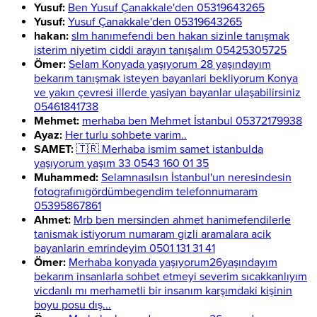
Yusuf:
Ben Yusuf Çanakkale'den 05319643265
Yusuf:
Yusuf Çanakkale'den 05319643265
hakan:
slm hanımefendi ben hakan sizinle tanışmak
isterim niyetim ciddi arayın tanışalım 05425305725
Ömer:
Selam Konyada yaşıyorum 28 yaşındayım
bekarım tanışmak isteyen bayanlari bekliyorum Konya
ve yakın çevresi illerde yasiyan bayanlar ulaşabilirsiniz
05461841738
Mehmet:
merhaba ben Mehmet İstanbul 05372179938
Ayaz:
Her turlu sohbete varim..
SAMET:
🇹🇷 Merhaba ismim samet istanbulda
yaşıyorum yaşım 33 0543 160 01 35
Muhammed:
Selamnasılsın İstanbul'un neresindesin
fotografınıgördümbegendim telefonnumaram
05395867861
Ahmet:
Mrb ben mersinden ahmet hanimefendilerle
tanismak istiyorum numaram gizli aramalara acik
bayanlarin emrindeyim 0501 131 31 41
Ömer:
Merhaba konyada yaşıyorum26yaşındayım
bekarım insanlarla sohbet etmeyi severim sıcakkanlıyım
vicdanlı mı merhametli bir insanım karşımdaki kişinin
boyu posu dış...