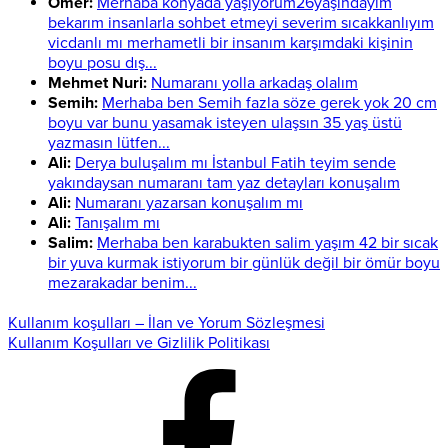
Ömer:
Merhaba konyada yaşıyorum26yaşındayım
bekarım insanlarla sohbet etmeyi severim sıcakkanlıyım
vicdanlı mı merhametli bir insanım karşımdaki kişinin
boyu posu dış...
Mehmet Nuri:
Numaranı yolla arkadaş olalım
Semih:
Merhaba ben Semih fazla söze gerek yok 20 cm
boyu var bunu yasamak isteyen ulaşsın 35 yaş üstü
yazmasın lütfen...
Ali:
Derya buluşalım mı İstanbul Fatih teyim sende
yakındaysan numaranı tam yaz detayları konuşalım
Ali:
Numaranı yazarsan konuşalım mı
Ali:
Tanışalım mı
Salim:
Merhaba ben karabukten salim yaşım 42 bir sıcak
bir yuva kurmak istiyorum bir günlük değil bir ömür boyu
mezarakadar benim...
Kullanım koşulları – İlan ve Yorum Sözleşmesi
Kullanım Koşulları ve Gizlilik Politikası