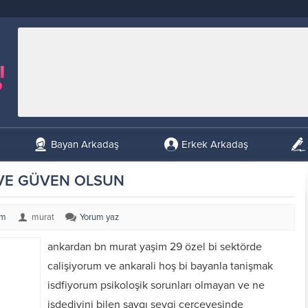
Bayan Arkadaş
Erkek Arkadaş
VE GÜVEN OLSUN
um
murat
Yorum yaz
ankardan bn murat yaşim 29 özel bi sektörde
calişiyorum ve ankarali hoş bi bayanla tanişmak
isdfiyorum psikoloşik sorunları olmayan ve ne
isdediyini bilen saygı sevgi cercevesinde