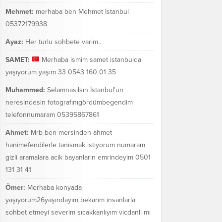
Mehmet:
merhaba ben Mehmet İstanbul
05372179938
Ayaz:
Her turlu sohbete varim..
SAMET:
Merhaba ismim samet istanbulda
yaşıyorum yaşım 33 0543 160 01 35
Muhammed:
Selamnasılsın İstanbul'un
neresindesin fotografınıgördümbegendim
telefonnumaram 05395867861
Ahmet:
Mrb ben mersinden ahmet
hanimefendilerle tanismak istiyorum numaram
gizli aramalara acik bayanlarin emrindeyim 0501
131 31 41
Ömer:
Merhaba konyada
yaşıyorum26yaşındayım bekarım insanlarla
sohbet etmeyi severim sıcakkanlıyım vicdanlı mı