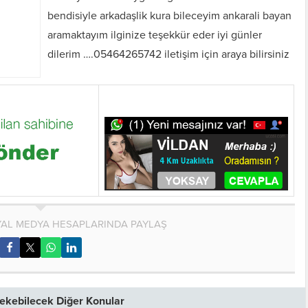
bendisiyle arkadaşlik kura bileceyim ankarali bayan
aramaktayım ilginize teşekkür eder iyi günler
dilerim ….05464265742 iletişim için araya bilirsiniz
AL MEDYA HESAPLARINDA PAYLAŞ
 Çekebilecek Diğer Konular