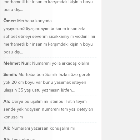
merhametli bir insanım karşımdaki kişinin boyu
posu dış...
Ömer:
Merhaba konyada
yaşıyorum26yaşındayım bekarım insanlarla
sohbet etmeyi severim sıcakkanlıyım vicdanlı mı
merhametli bir insanım karşımdaki kişinin boyu
posu dış...
Mehmet Nuri:
Numaranı yolla arkadaş olalım
Semih:
Merhaba ben Semih fazla söze gerek
yok 20 cm boyu var bunu yasamak isteyen
ulaşsın 35 yaş üstü yazmasın lütfen...
Ali:
Derya buluşalım mı İstanbul Fatih teyim
sende yakındaysan numaranı tam yaz detayları
konuşalım
Ali:
Numaranı yazarsan konuşalım mı
Ali:
Tanışalım mı