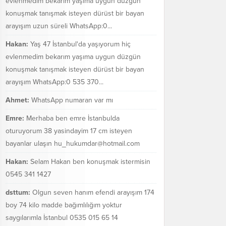
evlenmedim bekarım yaşıma uygun düzgün
konuşmak tanışmak isteyen dürüst bir bayan
arayışım uzun süreli WhatsApp:0...
Hakan:
Yaş 47 İstanbul'da yaşıyorum hiç
evlenmedim bekarım yaşıma uygun düzgün
konuşmak tanışmak isteyen dürüst bir bayan
arayışım WhatsApp:0 535 370...
Ahmet:
WhatsApp numaran var mı
Emre:
Merhaba ben emre İstanbulda
oturuyorum 38 yasindayim 17 cm isteyen
bayanlar ulaşın hu_hukumdar@hotmail.com
Hakan:
Selam Hakan ben konuşmak istermisin
0545 341 1427
dsttum:
Olgun seven hanım efendi arayışım 174
boy 74 kilo madde bağımlılığım yoktur
saygılarımla İstanbul 0535 015 65 14