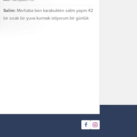
Salim:
Merhaba ben karabukten salim yaşım 42
bir sıcak bir yuva kurmak istiyorum bir günlük
değil bir ömür boyu mezarakadar benim...