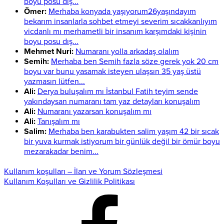
boyu posu dış...
Ömer:
Merhaba konyada yaşıyorum26yaşındayım
bekarım insanlarla sohbet etmeyi severim sıcakkanlıyım
vicdanlı mı merhametli bir insanım karşımdaki kişinin
boyu posu dış...
Mehmet Nuri:
Numaranı yolla arkadaş olalım
Semih:
Merhaba ben Semih fazla söze gerek yok 20 cm
boyu var bunu yasamak isteyen ulaşsın 35 yaş üstü
yazmasın lütfen...
Ali:
Derya buluşalım mı İstanbul Fatih teyim sende
yakındaysan numaranı tam yaz detayları konuşalım
Ali:
Numaranı yazarsan konuşalım mı
Ali:
Tanışalım mı
Salim:
Merhaba ben karabukten salim yaşım 42 bir sıcak
bir yuva kurmak istiyorum bir günlük değil bir ömür boyu
mezarakadar benim...
Kullanım koşulları – İlan ve Yorum Sözleşmesi
Kullanım Koşulları ve Gizlilik Politikası