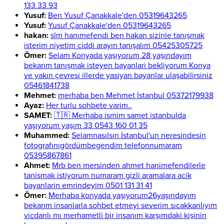
133 33 93
Yusuf:
Ben Yusuf Çanakkale'den 05319643265
Yusuf:
Yusuf Çanakkale'den 05319643265
hakan:
slm hanımefendi ben hakan sizinle tanışmak
isterim niyetim ciddi arayın tanışalım 05425305725
Ömer:
Selam Konyada yaşıyorum 28 yaşındayım
bekarım tanışmak isteyen bayanlari bekliyorum Konya
ve yakın çevresi illerde yasiyan bayanlar ulaşabilirsiniz
05461841738
Mehmet:
merhaba ben Mehmet İstanbul 05372179938
Ayaz:
Her turlu sohbete varim..
SAMET:
🇹🇷 Merhaba ismim samet istanbulda
yaşıyorum yaşım 33 0543 160 01 35
Muhammed:
Selamnasılsın İstanbul'un neresindesin
fotografınıgördümbegendim telefonnumaram
05395867861
Ahmet:
Mrb ben mersinden ahmet hanimefendilerle
tanismak istiyorum numaram gizli aramalara acik
bayanlarin emrindeyim 0501 131 31 41
Ömer:
Merhaba konyada yaşıyorum26yaşındayım
bekarım insanlarla sohbet etmeyi severim sıcakkanlıyım
vicdanlı mı merhametli bir insanım karşımdaki kişinin