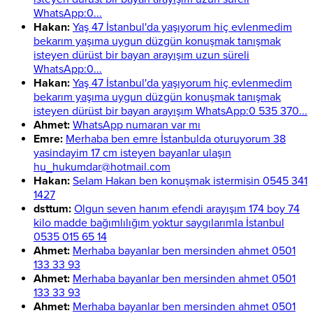
WhatsApp:0...
Hakan:
Yaş 47 İstanbul'da yaşıyorum hiç evlenmedim
bekarım yaşıma uygun düzgün konuşmak tanışmak
isteyen dürüst bir bayan arayışım uzun süreli
WhatsApp:0...
Hakan:
Yaş 47 İstanbul'da yaşıyorum hiç evlenmedim
bekarım yaşıma uygun düzgün konuşmak tanışmak
isteyen dürüst bir bayan arayışım WhatsApp:0 535 370...
Ahmet:
WhatsApp numaran var mı
Emre:
Merhaba ben emre İstanbulda oturuyorum 38
yasindayim 17 cm isteyen bayanlar ulaşın
hu_hukumdar@hotmail.com
Hakan:
Selam Hakan ben konuşmak istermisin 0545 341
1427
dsttum:
Olgun seven hanım efendi arayışım 174 boy 74
kilo madde bağımlılığım yoktur saygılarımla İstanbul
0535 015 65 14
Ahmet:
Merhaba bayanlar ben mersinden ahmet 0501
133 33 93
Ahmet:
Merhaba bayanlar ben mersinden ahmet 0501
133 33 93
Ahmet:
Merhaba bayanlar ben mersinden ahmet 0501