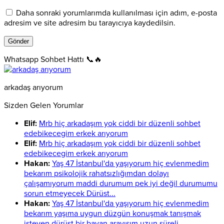
Daha sonraki yorumlarımda kullanılması için adım, e-posta
adresim ve site adresim bu tarayıcıya kaydedilsin.
Whatsapp Sohbet Hattı 📞🔥
arkadaş arıyorum
Sizden Gelen Yorumlar
Elif:
Mrb hiç arkadaşım yok ciddi bir düzenli sohbet
edebikecegim erkek arıyorum
Elif:
Mrb hiç arkadaşım yok ciddi bir düzenli sohbet
edebikecegim erkek arıyorum
Hakan:
Yaş 47 İstanbul'da yaşıyorum hiç evlenmedim
bekarım psikolojik rahatsızlığımdan dolayı
çalışamıyorum maddi durumum pek iyi değil durumumu
sorun etmeyecek Dürüst...
Hakan:
Yaş 47 İstanbul'da yaşıyorum hiç evlenmedim
bekarım yaşıma uygun düzgün konuşmak tanışmak
isteyen dürüst bir bayan arayışım uzun süreli