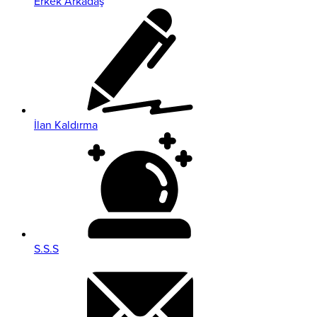
Erkek Arkadaş
İlan Kaldırma
S.S.S