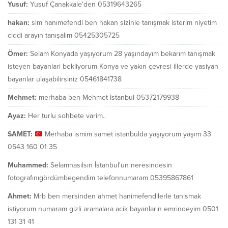
Yusuf:
Yusuf Çanakkale'den 05319643265
hakan:
slm hanımefendi ben hakan sizinle tanışmak isterim niyetim
ciddi arayın tanışalım 05425305725
Ömer:
Selam Konyada yaşıyorum 28 yaşındayım bekarım tanışmak
isteyen bayanlari bekliyorum Konya ve yakın çevresi illerde yasiyan
bayanlar ulaşabilirsiniz 05461841738
Mehmet:
merhaba ben Mehmet İstanbul 05372179938
Ayaz:
Her turlu sohbete varim..
SAMET:
Merhaba ismim samet istanbulda yaşıyorum yaşım 33
0543 160 01 35
Muhammed:
Selamnasılsın İstanbul'un neresindesin
fotografınıgördümbegendim telefonnumaram 05395867861
Ahmet:
Mrb ben mersinden ahmet hanimefendilerle tanismak
istiyorum numaram gizli aramalara acik bayanlarin emrindeyim 0501
131 31 41