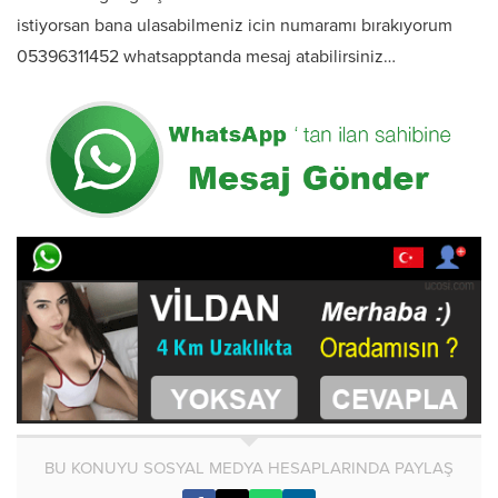
istiyorsan bana ulasabilmeniz icin numaramı bırakıyorum
05396311452 whatsapptanda mesaj atabilirsiniz…
BU KONUYU SOSYAL MEDYA HESAPLARINDA PAYLAŞ