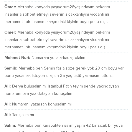
Ömer:
Merhaba konyada yaşıyorum26yaşındayım bekarım
insanlarla sohbet etmeyi severim sıcakkanlıyım vicdanlı mı
merhametli bir insanım karşımdaki kişinin boyu posu dış...
Ömer:
Merhaba konyada yaşıyorum26yaşındayım bekarım
insanlarla sohbet etmeyi severim sıcakkanlıyım vicdanlı mı
merhametli bir insanım karşımdaki kişinin boyu posu dış...
Mehmet Nuri:
Numaranı yolla arkadaş olalım
Semih:
Merhaba ben Semih fazla söze gerek yok 20 cm boyu var
bunu yasamak isteyen ulaşsın 35 yaş üstü yazmasın lütfen...
Ali:
Derya buluşalım mı İstanbul Fatih teyim sende yakındaysan
numaranı tam yaz detayları konuşalım
Ali:
Numaranı yazarsan konuşalım mı
Ali:
Tanışalım mı
Salim:
Merhaba ben karabukten salim yaşım 42 bir sıcak bir yuva