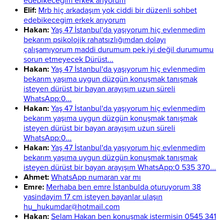
edebikecegim erkek arıyorum
Elif:
Mrb hiç arkadaşım yok ciddi bir düzenli sohbet
edebikecegim erkek arıyorum
Hakan:
Yaş 47 İstanbul'da yaşıyorum hiç evlenmedim
bekarım psikolojik rahatsızlığımdan dolayı
çalışamıyorum maddi durumum pek iyi değil durumumu
sorun etmeyecek Dürüst...
Hakan:
Yaş 47 İstanbul'da yaşıyorum hiç evlenmedim
bekarım yaşıma uygun düzgün konuşmak tanışmak
isteyen dürüst bir bayan arayışım uzun süreli
WhatsApp:0...
Hakan:
Yaş 47 İstanbul'da yaşıyorum hiç evlenmedim
bekarım yaşıma uygun düzgün konuşmak tanışmak
isteyen dürüst bir bayan arayışım uzun süreli
WhatsApp:0...
Hakan:
Yaş 47 İstanbul'da yaşıyorum hiç evlenmedim
bekarım yaşıma uygun düzgün konuşmak tanışmak
isteyen dürüst bir bayan arayışım WhatsApp:0 535 370...
Ahmet:
WhatsApp numaran var mı
Emre:
Merhaba ben emre İstanbulda oturuyorum 38
yasindayim 17 cm isteyen bayanlar ulaşın
hu_hukumdar@hotmail.com
Hakan:
Selam Hakan ben konuşmak istermisin 0545 341