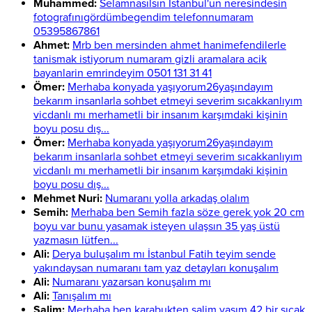
Muhammed:
Selamnasılsın İstanbul'un neresindesin
fotografınıgördümbegendim telefonnumaram
05395867861
Ahmet:
Mrb ben mersinden ahmet hanimefendilerle
tanismak istiyorum numaram gizli aramalara acik
bayanlarin emrindeyim 0501 131 31 41
Ömer:
Merhaba konyada yaşıyorum26yaşındayım
bekarım insanlarla sohbet etmeyi severim sıcakkanlıyım
vicdanlı mı merhametli bir insanım karşımdaki kişinin
boyu posu dış...
Ömer:
Merhaba konyada yaşıyorum26yaşındayım
bekarım insanlarla sohbet etmeyi severim sıcakkanlıyım
vicdanlı mı merhametli bir insanım karşımdaki kişinin
boyu posu dış...
Mehmet Nuri:
Numaranı yolla arkadaş olalım
Semih:
Merhaba ben Semih fazla söze gerek yok 20 cm
boyu var bunu yasamak isteyen ulaşsın 35 yaş üstü
yazmasın lütfen...
Ali:
Derya buluşalım mı İstanbul Fatih teyim sende
yakındaysan numaranı tam yaz detayları konuşalım
Ali:
Numaranı yazarsan konuşalım mı
Ali:
Tanışalım mı
Salim:
Merhaba ben karabukten salim yaşım 42 bir sıcak