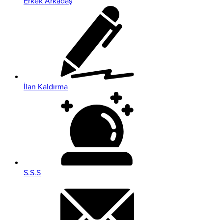
Erkek Arkadaş
İlan Kaldırma
S.S.S