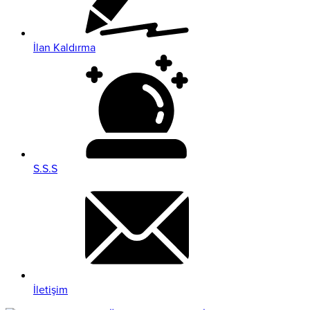
İlan Kaldırma
S.S.S
İletişim