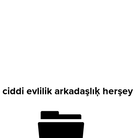
ciddi evlilik arkadaşlıķ herşey