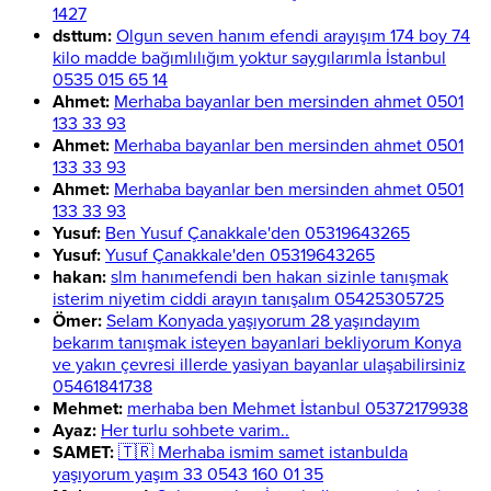
1427
dsttum:
Olgun seven hanım efendi arayışım 174 boy 74
kilo madde bağımlılığım yoktur saygılarımla İstanbul
0535 015 65 14
Ahmet:
Merhaba bayanlar ben mersinden ahmet 0501
133 33 93
Ahmet:
Merhaba bayanlar ben mersinden ahmet 0501
133 33 93
Ahmet:
Merhaba bayanlar ben mersinden ahmet 0501
133 33 93
Yusuf:
Ben Yusuf Çanakkale'den 05319643265
Yusuf:
Yusuf Çanakkale'den 05319643265
hakan:
slm hanımefendi ben hakan sizinle tanışmak
isterim niyetim ciddi arayın tanışalım 05425305725
Ömer:
Selam Konyada yaşıyorum 28 yaşındayım
bekarım tanışmak isteyen bayanlari bekliyorum Konya
ve yakın çevresi illerde yasiyan bayanlar ulaşabilirsiniz
05461841738
Mehmet:
merhaba ben Mehmet İstanbul 05372179938
Ayaz:
Her turlu sohbete varim..
SAMET:
🇹🇷 Merhaba ismim samet istanbulda
yaşıyorum yaşım 33 0543 160 01 35