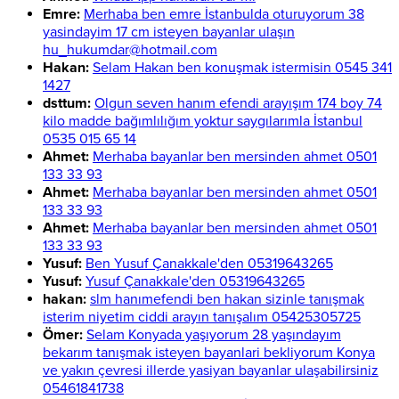
Emre:
Merhaba ben emre İstanbulda oturuyorum 38
yasindayim 17 cm isteyen bayanlar ulaşın
hu_hukumdar@hotmail.com
Hakan:
Selam Hakan ben konuşmak istermisin 0545 341
1427
dsttum:
Olgun seven hanım efendi arayışım 174 boy 74
kilo madde bağımlılığım yoktur saygılarımla İstanbul
0535 015 65 14
Ahmet:
Merhaba bayanlar ben mersinden ahmet 0501
133 33 93
Ahmet:
Merhaba bayanlar ben mersinden ahmet 0501
133 33 93
Ahmet:
Merhaba bayanlar ben mersinden ahmet 0501
133 33 93
Yusuf:
Ben Yusuf Çanakkale'den 05319643265
Yusuf:
Yusuf Çanakkale'den 05319643265
hakan:
slm hanımefendi ben hakan sizinle tanışmak
isterim niyetim ciddi arayın tanışalım 05425305725
Ömer:
Selam Konyada yaşıyorum 28 yaşındayım
bekarım tanışmak isteyen bayanlari bekliyorum Konya
ve yakın çevresi illerde yasiyan bayanlar ulaşabilirsiniz
05461841738