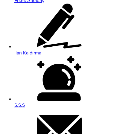
Erkek Arkadaş
İlan Kaldırma
S.S.S