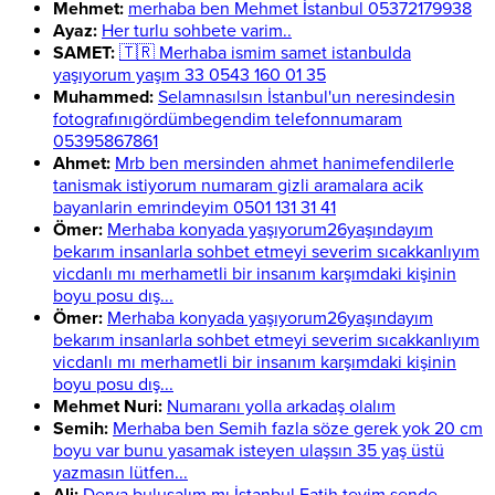
Mehmet:
merhaba ben Mehmet İstanbul 05372179938
Ayaz:
Her turlu sohbete varim..
SAMET:
🇹🇷 Merhaba ismim samet istanbulda
yaşıyorum yaşım 33 0543 160 01 35
Muhammed:
Selamnasılsın İstanbul'un neresindesin
fotografınıgördümbegendim telefonnumaram
05395867861
Ahmet:
Mrb ben mersinden ahmet hanimefendilerle
tanismak istiyorum numaram gizli aramalara acik
bayanlarin emrindeyim 0501 131 31 41
Ömer:
Merhaba konyada yaşıyorum26yaşındayım
bekarım insanlarla sohbet etmeyi severim sıcakkanlıyım
vicdanlı mı merhametli bir insanım karşımdaki kişinin
boyu posu dış...
Ömer:
Merhaba konyada yaşıyorum26yaşındayım
bekarım insanlarla sohbet etmeyi severim sıcakkanlıyım
vicdanlı mı merhametli bir insanım karşımdaki kişinin
boyu posu dış...
Mehmet Nuri:
Numaranı yolla arkadaş olalım
Semih:
Merhaba ben Semih fazla söze gerek yok 20 cm
boyu var bunu yasamak isteyen ulaşsın 35 yaş üstü
yazmasın lütfen...