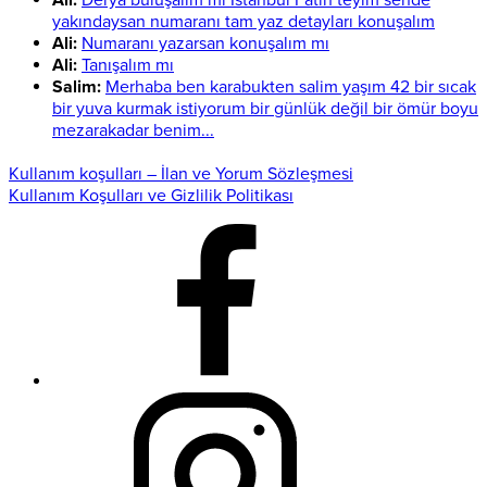
Ali:
Derya buluşalım mı İstanbul Fatih teyim sende
yakındaysan numaranı tam yaz detayları konuşalım
Ali:
Numaranı yazarsan konuşalım mı
Ali:
Tanışalım mı
Salim:
Merhaba ben karabukten salim yaşım 42 bir sıcak
bir yuva kurmak istiyorum bir günlük değil bir ömür boyu
mezarakadar benim...
Kullanım koşulları – İlan ve Yorum Sözleşmesi
Kullanım Koşulları ve Gizlilik Politikası