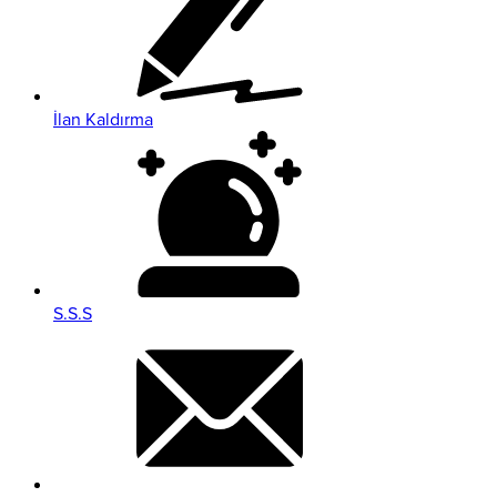
İlan Kaldırma
S.S.S