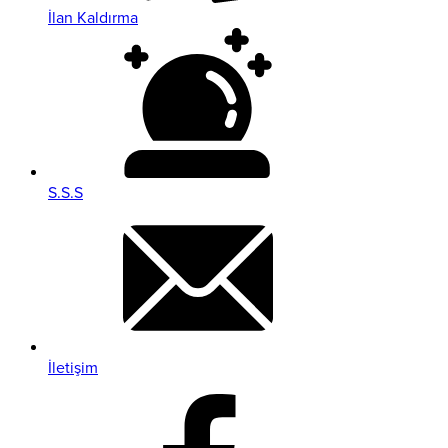
İlan Kaldırma
S.S.S
İletişim