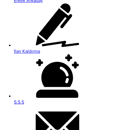
Erkek Arkadaş
İlan Kaldırma
S.S.S