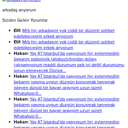
arkadaş arıyorum
Sizden Gelen Yorumlar
Elif:
Mrb hiç arkadaşım yok ciddi bir düzenli sohbet
edebikecegim erkek arıyorum
Elif:
Mrb hiç arkadaşım yok ciddi bir düzenli sohbet
edebikecegim erkek arıyorum
Hakan:
Yaş 47 İstanbul'da yaşıyorum hiç evlenmedim
bekarım psikolojik rahatsızlığımdan dolayı
çalışamıyorum maddi durumum pek iyi değil durumumu
sorun etmeyecek Dürüst...
Hakan:
Yaş 47 İstanbul'da yaşıyorum hiç evlenmedim
bekarım yaşıma uygun düzgün konuşmak tanışmak
isteyen dürüst bir bayan arayışım uzun süreli
WhatsApp:0...
Hakan:
Yaş 47 İstanbul'da yaşıyorum hiç evlenmedim
bekarım yaşıma uygun düzgün konuşmak tanışmak
isteyen dürüst bir bayan arayışım uzun süreli
WhatsApp:0...
Hakan:
Yaş 47 İstanbul'da yaşıyorum hiç evlenmedim
bekarım yaşıma uygun düzgün konuşmak tanışmak