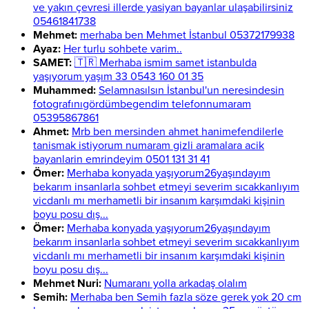
ve yakın çevresi illerde yasiyan bayanlar ulaşabilirsiniz
05461841738
Mehmet:
merhaba ben Mehmet İstanbul 05372179938
Ayaz:
Her turlu sohbete varim..
SAMET:
🇹🇷 Merhaba ismim samet istanbulda
yaşıyorum yaşım 33 0543 160 01 35
Muhammed:
Selamnasılsın İstanbul'un neresindesin
fotografınıgördümbegendim telefonnumaram
05395867861
Ahmet:
Mrb ben mersinden ahmet hanimefendilerle
tanismak istiyorum numaram gizli aramalara acik
bayanlarin emrindeyim 0501 131 31 41
Ömer:
Merhaba konyada yaşıyorum26yaşındayım
bekarım insanlarla sohbet etmeyi severim sıcakkanlıyım
vicdanlı mı merhametli bir insanım karşımdaki kişinin
boyu posu dış...
Ömer:
Merhaba konyada yaşıyorum26yaşındayım
bekarım insanlarla sohbet etmeyi severim sıcakkanlıyım
vicdanlı mı merhametli bir insanım karşımdaki kişinin
boyu posu dış...
Mehmet Nuri:
Numaranı yolla arkadaş olalım
Semih:
Merhaba ben Semih fazla söze gerek yok 20 cm