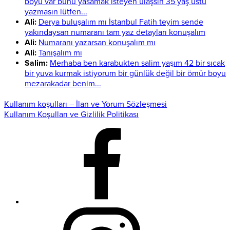
boyu var bunu yasamak isteyen ulaşsın 35 yaş üstü
yazmasın lütfen...
Ali:
Derya buluşalım mı İstanbul Fatih teyim sende
yakındaysan numaranı tam yaz detayları konuşalım
Ali:
Numaranı yazarsan konuşalım mı
Ali:
Tanışalım mı
Salim:
Merhaba ben karabukten salim yaşım 42 bir sıcak
bir yuva kurmak istiyorum bir günlük değil bir ömür boyu
mezarakadar benim...
Kullanım koşulları – İlan ve Yorum Sözleşmesi
Kullanım Koşulları ve Gizlilik Politikası