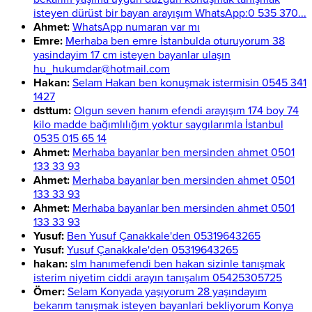
isteyen dürüst bir bayan arayışım WhatsApp:0 535 370...
Ahmet:
WhatsApp numaran var mı
Emre:
Merhaba ben emre İstanbulda oturuyorum 38
yasindayim 17 cm isteyen bayanlar ulaşın
hu_hukumdar@hotmail.com
Hakan:
Selam Hakan ben konuşmak istermisin 0545 341
1427
dsttum:
Olgun seven hanım efendi arayışım 174 boy 74
kilo madde bağımlılığım yoktur saygılarımla İstanbul
0535 015 65 14
Ahmet:
Merhaba bayanlar ben mersinden ahmet 0501
133 33 93
Ahmet:
Merhaba bayanlar ben mersinden ahmet 0501
133 33 93
Ahmet:
Merhaba bayanlar ben mersinden ahmet 0501
133 33 93
Yusuf:
Ben Yusuf Çanakkale'den 05319643265
Yusuf:
Yusuf Çanakkale'den 05319643265
hakan:
slm hanımefendi ben hakan sizinle tanışmak
isterim niyetim ciddi arayın tanışalım 05425305725
Ömer:
Selam Konyada yaşıyorum 28 yaşındayım
bekarım tanışmak isteyen bayanlari bekliyorum Konya