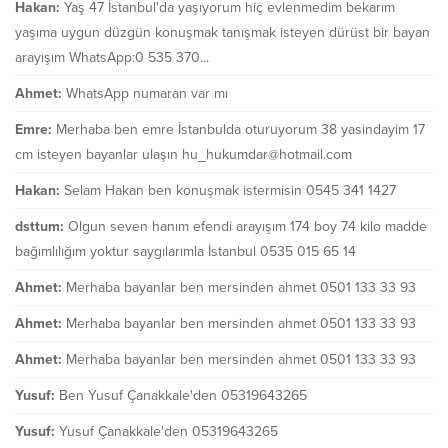
Hakan:
Yaş 47 İstanbul'da yaşıyorum hiç evlenmedim bekarım
yaşıma uygun düzgün konuşmak tanışmak isteyen dürüst bir bayan
arayışım WhatsApp:0 535 370...
Ahmet:
WhatsApp numaran var mı
Emre:
Merhaba ben emre İstanbulda oturuyorum 38 yasindayim 17
cm isteyen bayanlar ulaşın hu_hukumdar@hotmail.com
Hakan:
Selam Hakan ben konuşmak istermisin 0545 341 1427
dsttum:
Olgun seven hanım efendi arayışım 174 boy 74 kilo madde
bağımlılığım yoktur saygılarımla İstanbul 0535 015 65 14
Ahmet:
Merhaba bayanlar ben mersinden ahmet 0501 133 33 93
Ahmet:
Merhaba bayanlar ben mersinden ahmet 0501 133 33 93
Ahmet:
Merhaba bayanlar ben mersinden ahmet 0501 133 33 93
Yusuf:
Ben Yusuf Çanakkale'den 05319643265
Yusuf:
Yusuf Çanakkale'den 05319643265