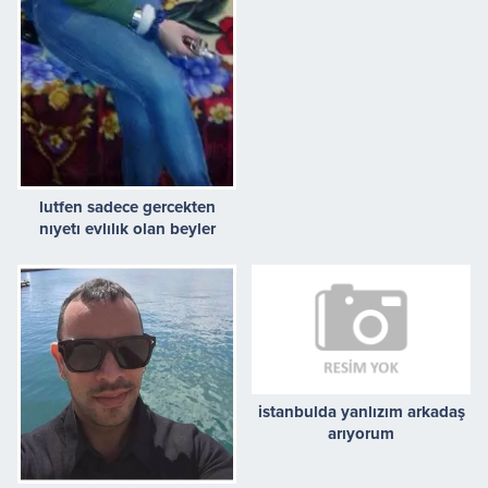
lutfen sadece gercekten
nıyetı evlılık olan beyler
ılgılenırse sevınırım
istanbulda yanlızım arkadaş
arıyorum