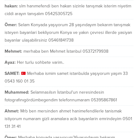
hakan:
slm hanımefendi ben hakan sizinle tanışmak isterim niyetim
ciddi arayın tanışalım 05425305725
Ömer:
Selam Konyada yaşıyorum 28 yaşındayım bekarım tanışmak
isteyen bayanlari bekliyorum Konya ve yakın çevresi illerde yasiyan
bayanlar ulaşabilirsiniz 05461841738
Mehmet:
merhaba ben Mehmet İstanbul 05372179938
Ayaz:
Her turlu sohbete varim..
SAMET:
Merhaba ismim samet istanbulda yaşıyorum yaşım 33
0543 160 01 35
Muhammed:
Selamnasılsın İstanbul'un neresindesin
fotografınıgördümbegendim telefonnumaram 05395867861
Ahmet:
Mrb ben mersinden ahmet hanimefendilerle tanismak
istiyorum numaram gizli aramalara acik bayanlarin emrindeyim 0501
131 31 41
Ömer:
Merhaba konyada yaşıyorum26yaşındayım bekarım