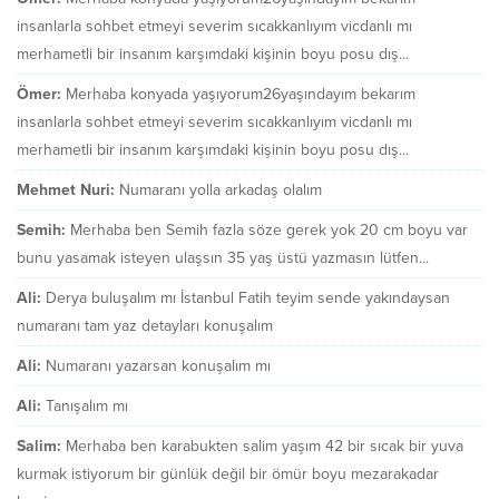
insanlarla sohbet etmeyi severim sıcakkanlıyım vicdanlı mı
merhametli bir insanım karşımdaki kişinin boyu posu dış...
Ömer:
Merhaba konyada yaşıyorum26yaşındayım bekarım
insanlarla sohbet etmeyi severim sıcakkanlıyım vicdanlı mı
merhametli bir insanım karşımdaki kişinin boyu posu dış...
Mehmet Nuri:
Numaranı yolla arkadaş olalım
Semih:
Merhaba ben Semih fazla söze gerek yok 20 cm boyu var
bunu yasamak isteyen ulaşsın 35 yaş üstü yazmasın lütfen...
Ali:
Derya buluşalım mı İstanbul Fatih teyim sende yakındaysan
numaranı tam yaz detayları konuşalım
Ali:
Numaranı yazarsan konuşalım mı
Ali:
Tanışalım mı
Salim:
Merhaba ben karabukten salim yaşım 42 bir sıcak bir yuva
kurmak istiyorum bir günlük değil bir ömür boyu mezarakadar