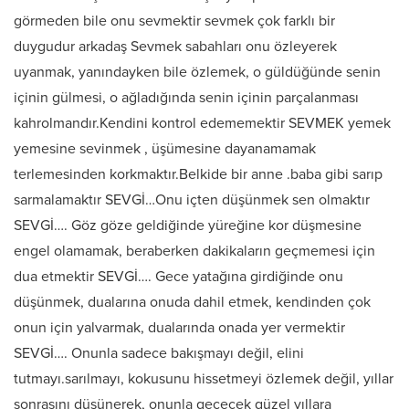
görmeden bile onu sevmektir sevmek çok farklı bir
duygudur arkadaş Sevmek sabahları onu özleyerek
uyanmak, yanındayken bile özlemek, o güldüğünde senin
içinin gülmesi, o ağladığında senin içinin parçalanması
kahrolmandır.Kendini kontrol edememektir SEVMEK yemek
yemesine sevinmek , üşümesine dayanamamak
terlemesinden korkmaktır.Belkide bir anne .baba gibi sarıp
sarmalamaktır SEVGİ…Onu içten düşünmek sen olmaktır
SEVGİ…. Göz göze geldiğinde yüreğine kor düşmesine
engel olamamak, beraberken dakikaların geçmemesi için
dua etmektir SEVGİ…. Gece yatağına girdiğinde onu
düşünmek, dualarına onuda dahil etmek, kendinden çok
onun için yalvarmak, dualarında onada yer vermektir
SEVGİ…. Onunla sadece bakışmayı değil, elini
tutmayı.sarılmayı, kokusunu hissetmeyi özlemek değil, yıllar
sonrasını düşünerek, onunla geçecek güzel yıllara