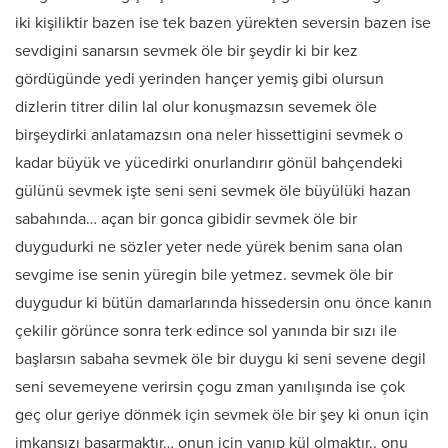
iki kişiliktir bazen ise tek bazen yürekten seversin bazen ise
sevdigini sanarsın sevmek öle bir şeydir ki bir kez
gördügünde yedi yerinden hançer yemiş gibi olursun
dizlerin titrer dilin lal olur konuşmazsın sevemek öle
birşeydirki anlatamazsın ona neler hissettigini sevmek o
kadar büyük ve yücedirki onurlandırır gönül bahçendeki
gülünü sevmek işte seni seni sevmek öle büyülüki hazan
sabahında… açan bir gonca gibidir sevmek öle bir
duygudurki ne sözler yeter nede yürek benim sana olan
sevgime ise senin yüregin bile yetmez. sevmek öle bir
duygudur ki bütün damarlarında hissedersin onu önce kanın
çekilir görünce sonra terk edince sol yanında bir sızı ile
başlarsın sabaha sevmek öle bir duygu ki seni sevene degil
seni sevemeyene verirsin çogu zman yanılışında ise çok
geç olur geriye dönmek için sevmek öle bir şey ki onun için
imkansızı başarmaktır… onun için yanıp kül olmaktır.. onu