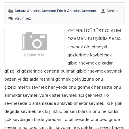
Ankara Arkadaş Arıyorum
,
Erkek Arkadaş Arıyorum
Merthan
Yorum yaz
YETERKİ DÜRÜST OLALIM
OZAMAN BU ŞİİRİM SANA
sevmek öle birşeyki
gözlerinde kaybolmak
gibidir sevmek o kadar
güzel ki gözlerinde cenenti bulmak gibidir sevmek sevmek
bazen yıldızlarda resmini görmek gökyüzüne onu
çizebilmektir sevmek her yerde onu görmek her seste onu
anmaktır sevmek yürek ister sevmek acı çekmektir o
sevmesede o anlamasada anlayabilmektir sevmek iki kişilik
degildir sevmek tek kişiliktir.. bir sen bilirsin onu ne kadar
çok sevdsigini birde yaradan.. o bilmesede olur dediginde
sevginin adı degişmişitir.. sevdam hoş geldin….. sevgi bazen