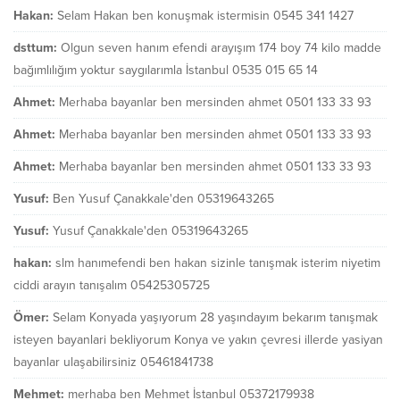
Hakan:
Selam Hakan ben konuşmak istermisin 0545 341 1427
dsttum:
Olgun seven hanım efendi arayışım 174 boy 74 kilo madde
bağımlılığım yoktur saygılarımla İstanbul 0535 015 65 14
Ahmet:
Merhaba bayanlar ben mersinden ahmet 0501 133 33 93
Ahmet:
Merhaba bayanlar ben mersinden ahmet 0501 133 33 93
Ahmet:
Merhaba bayanlar ben mersinden ahmet 0501 133 33 93
Yusuf:
Ben Yusuf Çanakkale'den 05319643265
Yusuf:
Yusuf Çanakkale'den 05319643265
hakan:
slm hanımefendi ben hakan sizinle tanışmak isterim niyetim
ciddi arayın tanışalım 05425305725
Ömer:
Selam Konyada yaşıyorum 28 yaşındayım bekarım tanışmak
isteyen bayanlari bekliyorum Konya ve yakın çevresi illerde yasiyan
bayanlar ulaşabilirsiniz 05461841738
Mehmet:
merhaba ben Mehmet İstanbul 05372179938