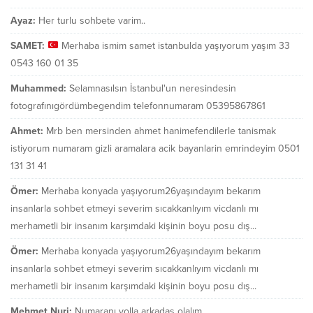
Ayaz:
Her turlu sohbete varim..
SAMET:
Merhaba ismim samet istanbulda yaşıyorum yaşım 33
0543 160 01 35
Muhammed:
Selamnasılsın İstanbul'un neresindesin
fotografınıgördümbegendim telefonnumaram 05395867861
Ahmet:
Mrb ben mersinden ahmet hanimefendilerle tanismak
istiyorum numaram gizli aramalara acik bayanlarin emrindeyim 0501
131 31 41
Ömer:
Merhaba konyada yaşıyorum26yaşındayım bekarım
insanlarla sohbet etmeyi severim sıcakkanlıyım vicdanlı mı
merhametli bir insanım karşımdaki kişinin boyu posu dış...
Ömer:
Merhaba konyada yaşıyorum26yaşındayım bekarım
insanlarla sohbet etmeyi severim sıcakkanlıyım vicdanlı mı
merhametli bir insanım karşımdaki kişinin boyu posu dış...
Mehmet Nuri:
Numaranı yolla arkadaş olalım