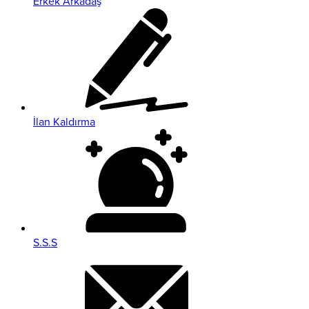
Erkek Arkadaş
İlan Kaldırma
S.S.S