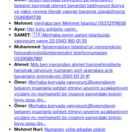
bekarım tanışmak isteyen bayanlari bekliyorum Konya
ve yakın çevresi illerde yasiyan bayanlar ulaşabilirsiniz
05461841738
Mehmet:
merhaba ben Mehmet İstanbul 05372179938
Ayaz:
Her turlu sohbete varim..
SAMET:
🇹🇷 Merhaba ismim samet istanbulda
yaşıyorum yaşım 33 0543 160 01 35
Muhammed:
Selamnasılsın İstanbul'un neresindesin
fotografınıgördümbegendim telefonnumaram
05395867861
Ahmet:
Mrb ben mersinden ahmet hanimefendilerle
tanismak istiyorum numaram gizli aramalara acik
bayanlarin emrindeyim 0501 131 31 41
Ömer:
Merhaba konyada yaşıyorum26yaşındayım
bekarım insanlarla sohbet etmeyi severim sıcakkanlıyım
vicdanlı mı merhametli bir insanım karşımdaki kişinin
boyu posu dış...
Ömer:
Merhaba konyada yaşıyorum26yaşındayım
bekarım insanlarla sohbet etmeyi severim sıcakkanlıyım
vicdanlı mı merhametli bir insanım karşımdaki kişinin
boyu posu dış...
Mehmet Nuri:
Numaranı yolla arkadaş olalım