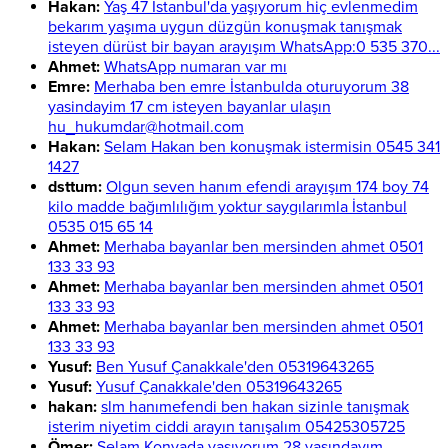
Hakan:
Yaş 47 İstanbul'da yaşıyorum hiç evlenmedim
bekarım yaşıma uygun düzgün konuşmak tanışmak
isteyen dürüst bir bayan arayışım WhatsApp:0 535 370...
Ahmet:
WhatsApp numaran var mı
Emre:
Merhaba ben emre İstanbulda oturuyorum 38
yasindayim 17 cm isteyen bayanlar ulaşın
hu_hukumdar@hotmail.com
Hakan:
Selam Hakan ben konuşmak istermisin 0545 341
1427
dsttum:
Olgun seven hanım efendi arayışım 174 boy 74
kilo madde bağımlılığım yoktur saygılarımla İstanbul
0535 015 65 14
Ahmet:
Merhaba bayanlar ben mersinden ahmet 0501
133 33 93
Ahmet:
Merhaba bayanlar ben mersinden ahmet 0501
133 33 93
Ahmet:
Merhaba bayanlar ben mersinden ahmet 0501
133 33 93
Yusuf:
Ben Yusuf Çanakkale'den 05319643265
Yusuf:
Yusuf Çanakkale'den 05319643265
hakan:
slm hanımefendi ben hakan sizinle tanışmak
isterim niyetim ciddi arayın tanışalım 05425305725
Ömer:
Selam Konyada yaşıyorum 28 yaşındayım