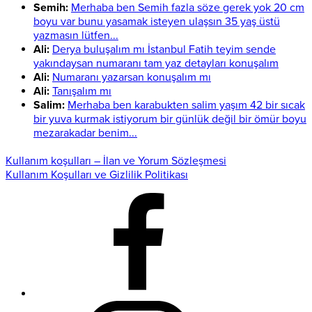
Semih:
Merhaba ben Semih fazla söze gerek yok 20 cm
boyu var bunu yasamak isteyen ulaşsın 35 yaş üstü
yazmasın lütfen...
Ali:
Derya buluşalım mı İstanbul Fatih teyim sende
yakındaysan numaranı tam yaz detayları konuşalım
Ali:
Numaranı yazarsan konuşalım mı
Ali:
Tanışalım mı
Salim:
Merhaba ben karabukten salim yaşım 42 bir sıcak
bir yuva kurmak istiyorum bir günlük değil bir ömür boyu
mezarakadar benim...
Kullanım koşulları – İlan ve Yorum Sözleşmesi
Kullanım Koşulları ve Gizlilik Politikası