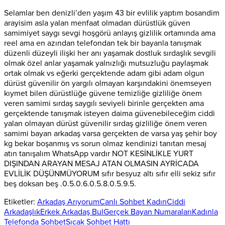
Selamlar ben denizli’den yaşım 43 bir evlilik yaptım bosandim
arayisim asla yalan menfaat olmadan dürüstlük güven
samimiyet saygı sevgi hoşgörü anlayış gizlilik ortamında ama
reel ama en azından telefondan tek bir bayanla tanışmak
düzenli düzeyli ilişki her anı yaşamak dostluk sırdaşlık sevgili
olmak özel anlar yaşamak yalnızlığı mutsuzluğu paylaşmak
ortak olmak vs eğerki gerçektende adam gibi adam olgun
dürüst güvenilir ön yargılı olmayan karşındakini önemseyen
kıymet bilen dürüstlüğe güvene temizliğe gizliliğe önem
veren samimi sırdaş saygılı seviyeli birinle gerçekten ama
gerçektende tanışmak isteyen daima güvenebileceğim ciddi
yalan olmayan dürüst güvenilir sırdaş gizliliğe önem veren
samimi bayan arkadaş varsa gerçekten de varsa yaş şehir boy
kg bekar boşanmış vs sorun olmaz kendinizi tanıtan mesaj
atın tanışalım WhatsApp vardır NOT KESİNLİKLE YURT
DIŞINDAN ARAYAN MESAJ ATAN OLMASIN AYRİCADA
EVLİLİK DÜŞÜNMÜYORUM sıfır besyuz altı sıfır elli sekiz sıfır
beş doksan beş .0.5.0.6.0.5.8.0.5.9.5.
Etiketler:
Arkadaş Arıyorum
Canlı Sohbet Kadın
Ciddi
Arkadaşlık
Erkek Arkadaş Bul
Gerçek Bayan Numaraları
Kadınla
Telefonda Sohbet
Sıcak Sohbet Hattı