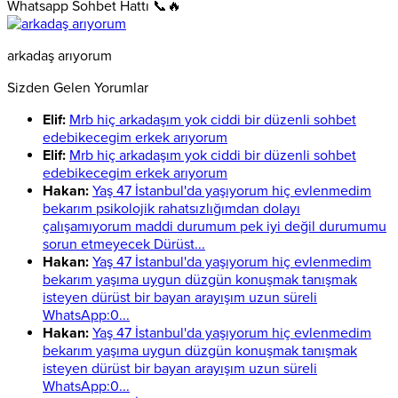
Whatsapp Sohbet Hattı 📞🔥
arkadaş arıyorum
Sizden Gelen Yorumlar
Elif:
Mrb hiç arkadaşım yok ciddi bir düzenli sohbet
edebikecegim erkek arıyorum
Elif:
Mrb hiç arkadaşım yok ciddi bir düzenli sohbet
edebikecegim erkek arıyorum
Hakan:
Yaş 47 İstanbul'da yaşıyorum hiç evlenmedim
bekarım psikolojik rahatsızlığımdan dolayı
çalışamıyorum maddi durumum pek iyi değil durumumu
sorun etmeyecek Dürüst...
Hakan:
Yaş 47 İstanbul'da yaşıyorum hiç evlenmedim
bekarım yaşıma uygun düzgün konuşmak tanışmak
isteyen dürüst bir bayan arayışım uzun süreli
WhatsApp:0...
Hakan:
Yaş 47 İstanbul'da yaşıyorum hiç evlenmedim
bekarım yaşıma uygun düzgün konuşmak tanışmak
isteyen dürüst bir bayan arayışım uzun süreli
WhatsApp:0...