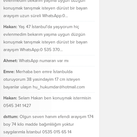
evlenmedim bekarım yaşıma uygun düzgün
konuşmak tanışmak isteyen dürüst bir bayan
arayışım uzun süreli WhatsApp:0...
Hakan:
Yaş 47 İstanbul'da yaşıyorum hiç
evlenmedim bekarım yaşıma uygun düzgün
konuşmak tanışmak isteyen dürüst bir bayan
arayışım WhatsApp:0 535 370...
Ahmet:
WhatsApp numaran var mı
Emre:
Merhaba ben emre İstanbulda
oturuyorum 38 yasindayim 17 cm isteyen
bayanlar ulaşın hu_hukumdar@hotmail.com
Hakan:
Selam Hakan ben konuşmak istermisin
0545 341 1427
dsttum:
Olgun seven hanım efendi arayışım 174
boy 74 kilo madde bağımlılığım yoktur
saygılarımla İstanbul 0535 015 65 14