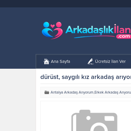
Ana Sayfa
Ücretsiz İlan Ver
dürüst, saygılı kız arkadaş arıy
Antalya Arkadaş Arıyorum
,
Erkek Arkadaş Arıyor