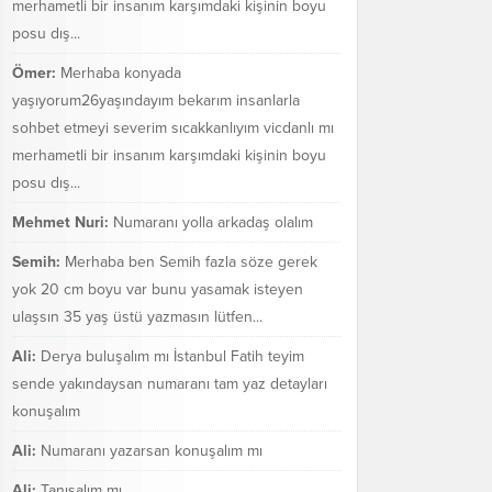
merhametli bir insanım karşımdaki kişinin boyu
posu dış...
Ömer:
Merhaba konyada
yaşıyorum26yaşındayım bekarım insanlarla
sohbet etmeyi severim sıcakkanlıyım vicdanlı mı
merhametli bir insanım karşımdaki kişinin boyu
posu dış...
Mehmet Nuri:
Numaranı yolla arkadaş olalım
Semih:
Merhaba ben Semih fazla söze gerek
yok 20 cm boyu var bunu yasamak isteyen
ulaşsın 35 yaş üstü yazmasın lütfen...
Ali:
Derya buluşalım mı İstanbul Fatih teyim
sende yakındaysan numaranı tam yaz detayları
konuşalım
Ali:
Numaranı yazarsan konuşalım mı
Ali:
Tanışalım mı