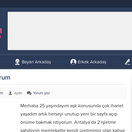
Bayan Arkadaş
Erkek Arkadaş
orum
um
aydn
Yorum yaz
Merhaba 25 yaşındayım aşk konusunda çok ihanet
yaşadım artık herseyi unutup yeni bir sayfa açıp
önüme bakmak istiyorum. Antalya’da 2 işletme
sahibiyim memlekette kendi üretimimiz olan kahve