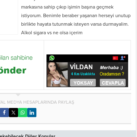
markasına sahip çıkıp işimin başına geçmek
istiyorum. Benimle beraber yaşanan herseyi unutup
birlikte hayata tutunmak isteyen varsa durmayalim.
Alkol sigara vs ne olsa içerim
AL MEDYA HESAPLARINDA PAYLAŞ
 Çekebilecek Diğer Konular