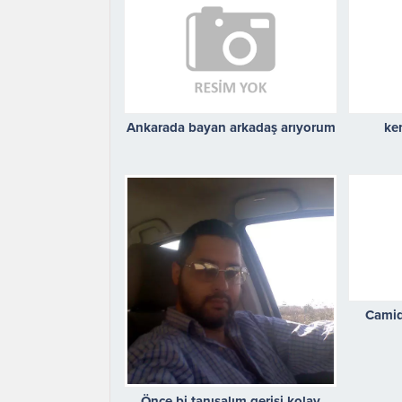
Ankarada bayan arkadaş arıyorum
ke
Camide
Önce bi tanışalım gerisi kolay