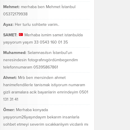
Mehmet:
merhaba ben Mehmet İstanbul
05372179938
Ayaz:
Her turlu sohbete varim..
SAMET:
Merhaba ismim samet istanbulda
yaşıyorum yaşım 33 0543 160 01 35
Muhammed:
Selamnasılsın İstanbul'un
neresindesin fotografınıgördümbegendim
telefonnumaram 05395867861
Ahmet:
Mrb ben mersinden ahmet
hanimefendilerle tanismak istiyorum numaram
gizli aramalara acik bayanlarin emrindeyim 0501
131 31 41
Ömer:
Merhaba konyada
yaşıyorum26yaşındayım bekarım insanlarla
sohbet etmeyi severim sıcakkanlıyım vicdanlı mı