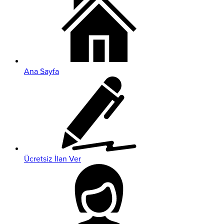
Ana Sayfa
Ücretsiz İlan Ver