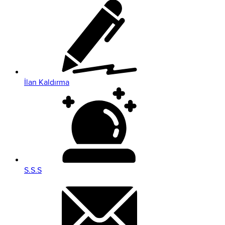
İlan Kaldırma
S.S.S