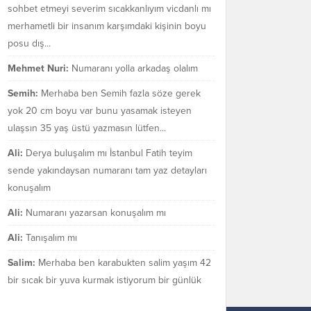
sohbet etmeyi severim sıcakkanlıyım vicdanlı mı
merhametli bir insanım karşımdaki kişinin boyu
posu dış...
Mehmet Nuri:
Numaranı yolla arkadaş olalım
Semih:
Merhaba ben Semih fazla söze gerek
yok 20 cm boyu var bunu yasamak isteyen
ulaşsın 35 yaş üstü yazmasın lütfen...
Ali:
Derya buluşalım mı İstanbul Fatih teyim
sende yakındaysan numaranı tam yaz detayları
konuşalım
Ali:
Numaranı yazarsan konuşalım mı
Ali:
Tanışalım mı
Salim:
Merhaba ben karabukten salim yaşım 42
bir sıcak bir yuva kurmak istiyorum bir günlük
değil bir ömür boyu mezarakadar benim...