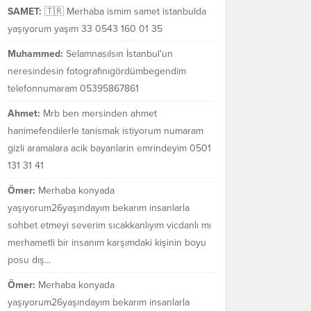
SAMET:
🇹🇷 Merhaba ismim samet istanbulda
yaşıyorum yaşım 33 0543 160 01 35
Muhammed:
Selamnasılsın İstanbul'un
neresindesin fotografınıgördümbegendim
telefonnumaram 05395867861
Ahmet:
Mrb ben mersinden ahmet
hanimefendilerle tanismak istiyorum numaram
gizli aramalara acik bayanlarin emrindeyim 0501
131 31 41
Ömer:
Merhaba konyada
yaşıyorum26yaşındayım bekarım insanlarla
sohbet etmeyi severim sıcakkanlıyım vicdanlı mı
merhametli bir insanım karşımdaki kişinin boyu
posu dış...
Ömer:
Merhaba konyada
yaşıyorum26yaşındayım bekarım insanlarla