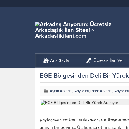
Ana Sayfa
Ücretsiz İlan Ver
EGE Bölgesinden Deli Bir Yürek
Aydın Arkadaş Arıyorum
,
Erkek Arkadaş Arıyorum
paylaşacak ve beni anlayacak, dertleşebilece
arayan bir beyim… Üç kuruşa etini satanlar, 