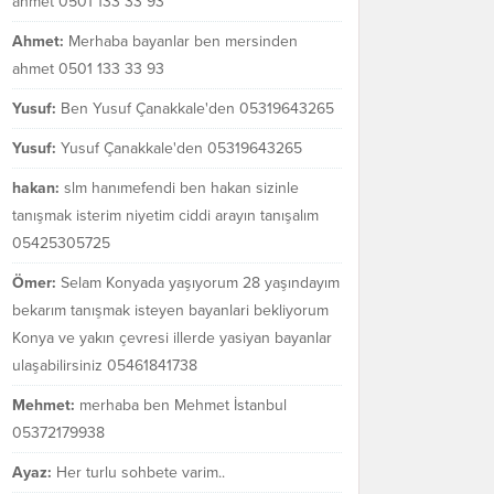
ahmet 0501 133 33 93
Ahmet:
Merhaba bayanlar ben mersinden
ahmet 0501 133 33 93
Yusuf:
Ben Yusuf Çanakkale'den 05319643265
Yusuf:
Yusuf Çanakkale'den 05319643265
hakan:
slm hanımefendi ben hakan sizinle
tanışmak isterim niyetim ciddi arayın tanışalım
05425305725
Ömer:
Selam Konyada yaşıyorum 28 yaşındayım
bekarım tanışmak isteyen bayanlari bekliyorum
Konya ve yakın çevresi illerde yasiyan bayanlar
ulaşabilirsiniz 05461841738
Mehmet:
merhaba ben Mehmet İstanbul
05372179938
Ayaz:
Her turlu sohbete varim..