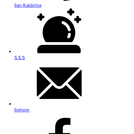
İlan Kaldırma
S.S.S
İletişim