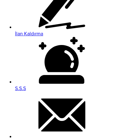
İlan Kaldırma
S.S.S