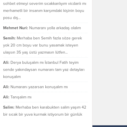
sohbet etmeyi severim sıcakkanlıyım vicdanlı mı
merhametli bir insanım karşımdaki kişinin boyu
posu dış...
Mehmet Nuri:
Numaranı yolla arkadaş olalım
Semih:
Merhaba ben Semih fazla söze gerek
yok 20 cm boyu var bunu yasamak isteyen
ulaşsın 35 yaş üstü yazmasın lütfen...
Ali:
Derya buluşalım mı İstanbul Fatih teyim
sende yakındaysan numaranı tam yaz detayları
konuşalım
Ali:
Numaranı yazarsan konuşalım mı
Ali:
Tanışalım mı
Salim:
Merhaba ben karabukten salim yaşım 42
bir sıcak bir yuva kurmak istiyorum bir günlük
değil bir ömür boyu mezarakadar benim...