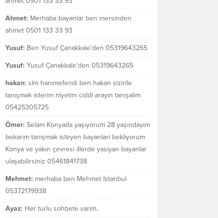
ahmet 0501 133 33 93
Ahmet:
Merhaba bayanlar ben mersinden
ahmet 0501 133 33 93
Yusuf:
Ben Yusuf Çanakkale'den 05319643265
Yusuf:
Yusuf Çanakkale'den 05319643265
hakan:
slm hanımefendi ben hakan sizinle
tanışmak isterim niyetim ciddi arayın tanışalım
05425305725
Ömer:
Selam Konyada yaşıyorum 28 yaşındayım
bekarım tanışmak isteyen bayanlari bekliyorum
Konya ve yakın çevresi illerde yasiyan bayanlar
ulaşabilirsiniz 05461841738
Mehmet:
merhaba ben Mehmet İstanbul
05372179938
Ayaz:
Her turlu sohbete varim..