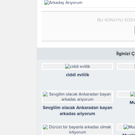
BU KONUYU SOSY
İlginizi
ciddi evlilik
Mu
Sevgilim olacak Ankaradan bayan
arkadas ariyorum