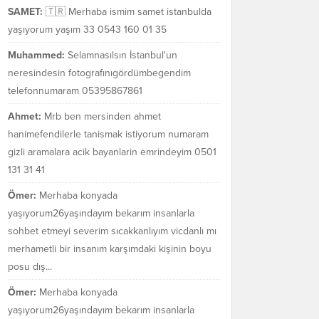
SAMET:
🇹🇷 Merhaba ismim samet istanbulda
yaşıyorum yaşım 33 0543 160 01 35
Muhammed:
Selamnasılsın İstanbul'un
neresindesin fotografınıgördümbegendim
telefonnumaram 05395867861
Ahmet:
Mrb ben mersinden ahmet
hanimefendilerle tanismak istiyorum numaram
gizli aramalara acik bayanlarin emrindeyim 0501
131 31 41
Ömer:
Merhaba konyada
yaşıyorum26yaşındayım bekarım insanlarla
sohbet etmeyi severim sıcakkanlıyım vicdanlı mı
merhametli bir insanım karşımdaki kişinin boyu
posu dış...
Ömer:
Merhaba konyada
yaşıyorum26yaşındayım bekarım insanlarla