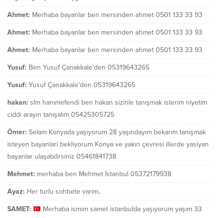
Ahmet:
Merhaba bayanlar ben mersinden ahmet 0501 133 33 93
Ahmet:
Merhaba bayanlar ben mersinden ahmet 0501 133 33 93
Ahmet:
Merhaba bayanlar ben mersinden ahmet 0501 133 33 93
Yusuf:
Ben Yusuf Çanakkale'den 05319643265
Yusuf:
Yusuf Çanakkale'den 05319643265
hakan:
slm hanımefendi ben hakan sizinle tanışmak isterim niyetim
ciddi arayın tanışalım 05425305725
Ömer:
Selam Konyada yaşıyorum 28 yaşındayım bekarım tanışmak
isteyen bayanlari bekliyorum Konya ve yakın çevresi illerde yasiyan
bayanlar ulaşabilirsiniz 05461841738
Mehmet:
merhaba ben Mehmet İstanbul 05372179938
Ayaz:
Her turlu sohbete varim..
SAMET:
Merhaba ismim samet istanbulda yaşıyorum yaşım 33