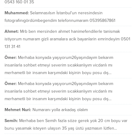
0543 160 01 35
Muhammed:
Selamnasılsın İstanbul'un neresindesin
fotografınıgördümbegendim telefonnumaram 05395867861
Ahmet:
Mrb ben mersinden ahmet hanimefendilerle tanismak
istiyorum numaram gizli aramalara acik bayanlarin emrindeyim 0501
131 31 41
Ömer:
Merhaba konyada yaşıyorum26yaşındayım bekarım
insanlarla sohbet etmeyi severim sıcakkanlıyım vicdanlı mı
merhametli bir insanım karşımdaki kişinin boyu posu dış...
Ömer:
Merhaba konyada yaşıyorum26yaşındayım bekarım
insanlarla sohbet etmeyi severim sıcakkanlıyım vicdanlı mı
merhametli bir insanım karşımdaki kişinin boyu posu dış...
Mehmet Nuri:
Numaranı yolla arkadaş olalım
Semih:
Merhaba ben Semih fazla söze gerek yok 20 cm boyu var
bunu yasamak isteyen ulaşsın 35 yaş üstü yazmasın lütfen...