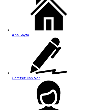
Ana Sayfa
Ücretsiz İlan Ver