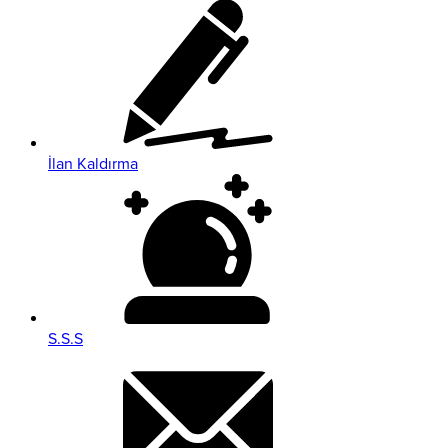
İlan Kaldırma
S.S.S