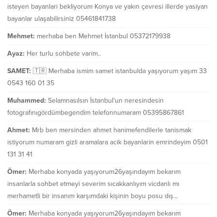
isteyen bayanlari bekliyorum Konya ve yakın çevresi illerde yasiyan
bayanlar ulaşabilirsiniz 05461841738
Mehmet:
merhaba ben Mehmet İstanbul 05372179938
Ayaz:
Her turlu sohbete varim..
SAMET:
🇹🇷 Merhaba ismim samet istanbulda yaşıyorum yaşım 33
0543 160 01 35
Muhammed:
Selamnasılsın İstanbul'un neresindesin
fotografınıgördümbegendim telefonnumaram 05395867861
Ahmet:
Mrb ben mersinden ahmet hanimefendilerle tanismak
istiyorum numaram gizli aramalara acik bayanlarin emrindeyim 0501
131 31 41
Ömer:
Merhaba konyada yaşıyorum26yaşındayım bekarım
insanlarla sohbet etmeyi severim sıcakkanlıyım vicdanlı mı
merhametli bir insanım karşımdaki kişinin boyu posu dış...
Ömer:
Merhaba konyada yaşıyorum26yaşındayım bekarım