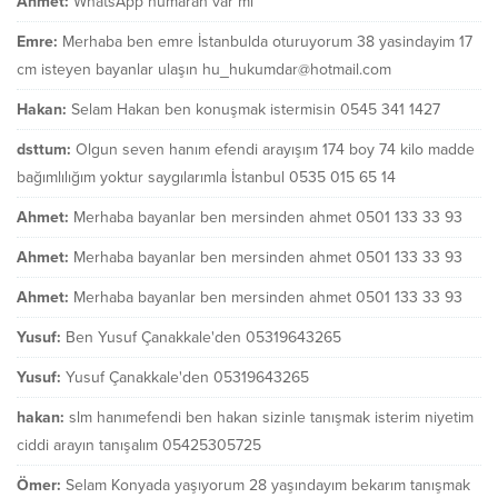
Ahmet:
WhatsApp numaran var mı
Emre:
Merhaba ben emre İstanbulda oturuyorum 38 yasindayim 17
cm isteyen bayanlar ulaşın hu_hukumdar@hotmail.com
Hakan:
Selam Hakan ben konuşmak istermisin 0545 341 1427
dsttum:
Olgun seven hanım efendi arayışım 174 boy 74 kilo madde
bağımlılığım yoktur saygılarımla İstanbul 0535 015 65 14
Ahmet:
Merhaba bayanlar ben mersinden ahmet 0501 133 33 93
Ahmet:
Merhaba bayanlar ben mersinden ahmet 0501 133 33 93
Ahmet:
Merhaba bayanlar ben mersinden ahmet 0501 133 33 93
Yusuf:
Ben Yusuf Çanakkale'den 05319643265
Yusuf:
Yusuf Çanakkale'den 05319643265
hakan:
slm hanımefendi ben hakan sizinle tanışmak isterim niyetim
ciddi arayın tanışalım 05425305725
Ömer:
Selam Konyada yaşıyorum 28 yaşındayım bekarım tanışmak