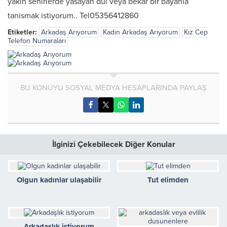
yakin sehirlerde yasayan dul veya bekar bir bayanla
tanismak istiyorum.. Tel05356412860
Etiketler:
Arkadaş Arıyorum
Kadın Arkadaş Arıyorum
Kız Cep
Telefon Numaraları
BU KONUYU SOSYAL MEDYA HESAPLARINDA PAYLAŞ
İlginizi Çekebilecek Diğer Konular
Olgun kadınlar ulaşabilir
Tut elimden
Arkadaşlık istiyorum