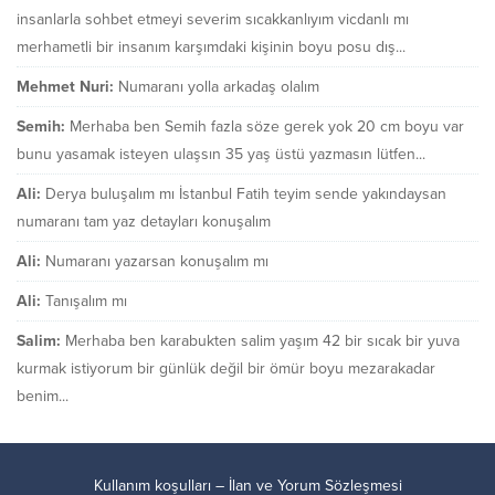
insanlarla sohbet etmeyi severim sıcakkanlıyım vicdanlı mı
merhametli bir insanım karşımdaki kişinin boyu posu dış...
Mehmet Nuri:
Numaranı yolla arkadaş olalım
Semih:
Merhaba ben Semih fazla söze gerek yok 20 cm boyu var
bunu yasamak isteyen ulaşsın 35 yaş üstü yazmasın lütfen...
Ali:
Derya buluşalım mı İstanbul Fatih teyim sende yakındaysan
numaranı tam yaz detayları konuşalım
Ali:
Numaranı yazarsan konuşalım mı
Ali:
Tanışalım mı
Salim:
Merhaba ben karabukten salim yaşım 42 bir sıcak bir yuva
kurmak istiyorum bir günlük değil bir ömür boyu mezarakadar
benim...
Kullanım koşulları – İlan ve Yorum Sözleşmesi