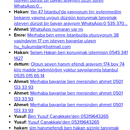
isteyen dürüst bir bayan arayışım uzun süreli
WhatsApp:0...
Hakan:
Yaş 47 İstanbul'da yaşıyorum hiç evlenmedim
bekarım yaşıma uygun düzgün konuşmak tanışmak
isteyen dürüst bir bayan arayışım WhatsApp:0 535 370...
Ahmet:
WhatsApp numaran var mı
Emre:
Merhaba ben emre İstanbulda oturuyorum 38
yasindayim 17 cm isteyen bayanlar ulaşın
hu_hukumdar@hotmail.com
Hakan:
Selam Hakan ben konuşmak istermisin 0545 341
1427
dsttum:
Olgun seven hanım efendi arayışım 174 boy 74
kilo madde bağımlılığım yoktur saygılarımla İstanbul
0535 015 65 14
Ahmet:
Merhaba bayanlar ben mersinden ahmet 0501
133 33 93
Ahmet:
Merhaba bayanlar ben mersinden ahmet 0501
133 33 93
Ahmet:
Merhaba bayanlar ben mersinden ahmet 0501
133 33 93
Yusuf:
Ben Yusuf Çanakkale'den 05319643265
Yusuf:
Yusuf Çanakkale'den 05319643265
hakan:
slm hanımefendi ben hakan sizinle tanışmak