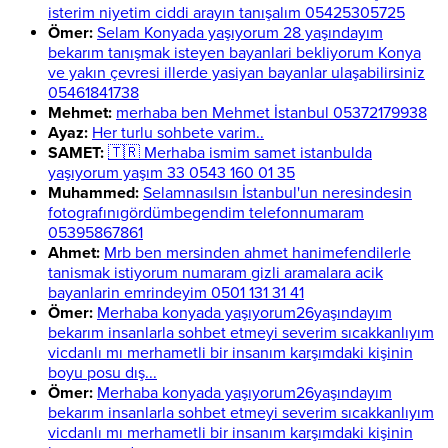
isterim niyetim ciddi arayın tanışalım 05425305725
Ömer:
Selam Konyada yaşıyorum 28 yaşındayım
bekarım tanışmak isteyen bayanlari bekliyorum Konya
ve yakın çevresi illerde yasiyan bayanlar ulaşabilirsiniz
05461841738
Mehmet:
merhaba ben Mehmet İstanbul 05372179938
Ayaz:
Her turlu sohbete varim..
SAMET:
🇹🇷 Merhaba ismim samet istanbulda
yaşıyorum yaşım 33 0543 160 01 35
Muhammed:
Selamnasılsın İstanbul'un neresindesin
fotografınıgördümbegendim telefonnumaram
05395867861
Ahmet:
Mrb ben mersinden ahmet hanimefendilerle
tanismak istiyorum numaram gizli aramalara acik
bayanlarin emrindeyim 0501 131 31 41
Ömer:
Merhaba konyada yaşıyorum26yaşındayım
bekarım insanlarla sohbet etmeyi severim sıcakkanlıyım
vicdanlı mı merhametli bir insanım karşımdaki kişinin
boyu posu dış...
Ömer:
Merhaba konyada yaşıyorum26yaşındayım
bekarım insanlarla sohbet etmeyi severim sıcakkanlıyım
vicdanlı mı merhametli bir insanım karşımdaki kişinin