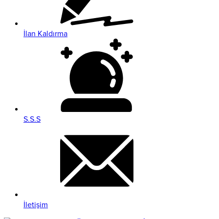
İlan Kaldırma
S.S.S
İletişim