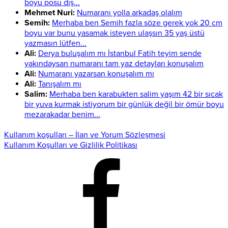
boyu posu dış...
Mehmet Nuri:
Numaranı yolla arkadaş olalım
Semih:
Merhaba ben Semih fazla söze gerek yok 20 cm
boyu var bunu yasamak isteyen ulaşsın 35 yaş üstü
yazmasın lütfen...
Ali:
Derya buluşalım mı İstanbul Fatih teyim sende
yakındaysan numaranı tam yaz detayları konuşalım
Ali:
Numaranı yazarsan konuşalım mı
Ali:
Tanışalım mı
Salim:
Merhaba ben karabukten salim yaşım 42 bir sıcak
bir yuva kurmak istiyorum bir günlük değil bir ömür boyu
mezarakadar benim...
Kullanım koşulları – İlan ve Yorum Sözleşmesi
Kullanım Koşulları ve Gizlilik Politikası