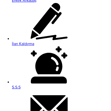
Erkek Arkadaş
İlan Kaldırma
S.S.S