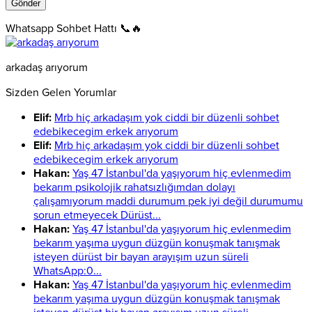
Whatsapp Sohbet Hattı 📞🔥
arkadaş arıyorum
Sizden Gelen Yorumlar
Elif:
Mrb hiç arkadaşım yok ciddi bir düzenli sohbet
edebikecegim erkek arıyorum
Elif:
Mrb hiç arkadaşım yok ciddi bir düzenli sohbet
edebikecegim erkek arıyorum
Hakan:
Yaş 47 İstanbul'da yaşıyorum hiç evlenmedim
bekarım psikolojik rahatsızlığımdan dolayı
çalışamıyorum maddi durumum pek iyi değil durumumu
sorun etmeyecek Dürüst...
Hakan:
Yaş 47 İstanbul'da yaşıyorum hiç evlenmedim
bekarım yaşıma uygun düzgün konuşmak tanışmak
isteyen dürüst bir bayan arayışım uzun süreli
WhatsApp:0...
Hakan:
Yaş 47 İstanbul'da yaşıyorum hiç evlenmedim
bekarım yaşıma uygun düzgün konuşmak tanışmak