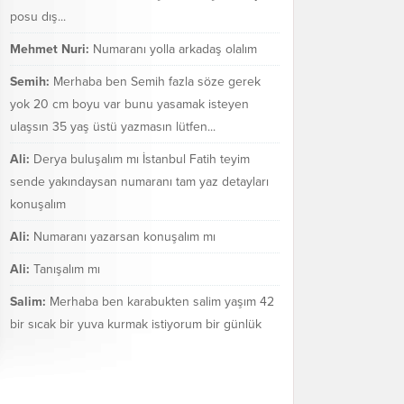
posu dış...
Mehmet Nuri:
Numaranı yolla arkadaş olalım
Semih:
Merhaba ben Semih fazla söze gerek
yok 20 cm boyu var bunu yasamak isteyen
ulaşsın 35 yaş üstü yazmasın lütfen...
Ali:
Derya buluşalım mı İstanbul Fatih teyim
sende yakındaysan numaranı tam yaz detayları
konuşalım
Ali:
Numaranı yazarsan konuşalım mı
Ali:
Tanışalım mı
Salim:
Merhaba ben karabukten salim yaşım 42
bir sıcak bir yuva kurmak istiyorum bir günlük
değil bir ömür boyu mezarakadar benim...