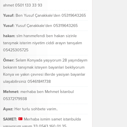
ahmet 0501 133 33 93
Yusuf:
Ben Yusuf Çanakkale'den 05319643265
Yusuf:
Yusuf Çanakkale'den 05319643265
hakan:
slm hanımefendi ben hakan sizinle
tanışmak isterim niyetim ciddi arayın tanışalım
05425305725
Ömer:
Selam Konyada yaşıyorum 28 yaşındayım
bekarım tanışmak isteyen bayanlari bekliyorum
Konya ve yakın çevresi illerde yasiyan bayanlar
ulaşabilirsiniz 05461841738
Mehmet:
merhaba ben Mehmet İstanbul
05372179938
Ayaz:
Her turlu sohbete varim..
SAMET:
Merhaba ismim samet istanbulda
yaşıyorum yaşım 33 0543 160 01 35