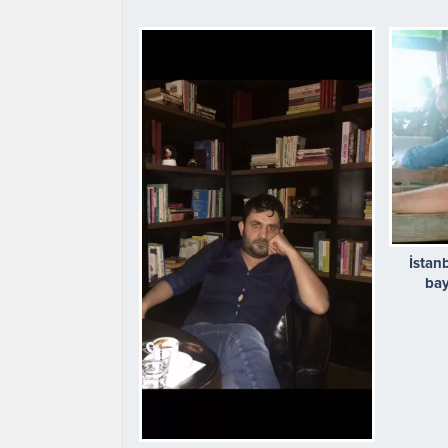
İstan
bay