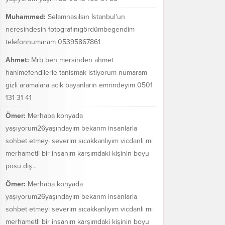
Muhammed:
Selamnasılsın İstanbul'un
neresindesin fotografınıgördümbegendim
telefonnumaram 05395867861
Ahmet:
Mrb ben mersinden ahmet
hanimefendilerle tanismak istiyorum numaram
gizli aramalara acik bayanlarin emrindeyim 0501
131 31 41
Ömer:
Merhaba konyada
yaşıyorum26yaşındayım bekarım insanlarla
sohbet etmeyi severim sıcakkanlıyım vicdanlı mı
merhametli bir insanım karşımdaki kişinin boyu
posu dış...
Ömer:
Merhaba konyada
yaşıyorum26yaşındayım bekarım insanlarla
sohbet etmeyi severim sıcakkanlıyım vicdanlı mı
merhametli bir insanım karşımdaki kişinin boyu