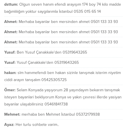
dsttum:
Olgun seven hanım efendi arayışım 174 boy 74 kilo madde
bağımlılığım yoktur saygılarımla İstanbul 0535 015 65 14
Ahmet:
Merhaba bayanlar ben mersinden ahmet 0501 133 33 93
Ahmet:
Merhaba bayanlar ben mersinden ahmet 0501 133 33 93
Ahmet:
Merhaba bayanlar ben mersinden ahmet 0501 133 33 93
Yusuf:
Ben Yusuf Çanakkale'den 05319643265
Yusuf:
Yusuf Çanakkale'den 05319643265
hakan:
slm hanımefendi ben hakan sizinle tanışmak isterim niyetim
ciddi arayın tanışalım 05425305725
Ömer:
Selam Konyada yaşıyorum 28 yaşındayım bekarım tanışmak
isteyen bayanlari bekliyorum Konya ve yakın çevresi illerde yasiyan
bayanlar ulaşabilirsiniz 05461841738
Mehmet:
merhaba ben Mehmet İstanbul 05372179938
Ayaz:
Her turlu sohbete varim..