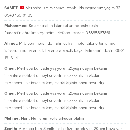
SAMET:
Merhaba ismim samet istanbulda yaşıyorum yaşım 33
0543 160 01 35
Muhammed:
Selamnasılsın İstanbul'un neresindesin
fotografınıgördümbegendim telefonnumaram 05395867861
Ahmet:
Mrb ben mersinden ahmet hanimefendilerle tanismak
istiyorum numaram gizli aramalara acik bayanlarin emrindeyim 0501
131 31 41
Ömer:
Merhaba konyada yaşıyorum26yaşındayım bekarım
insanlarla sohbet etmeyi severim sıcakkanlıyım vicdanlı mı
merhametli bir insanım karşımdaki kişinin boyu posu dış...
Ömer:
Merhaba konyada yaşıyorum26yaşındayım bekarım
insanlarla sohbet etmeyi severim sıcakkanlıyım vicdanlı mı
merhametli bir insanım karşımdaki kişinin boyu posu dış...
Mehmet Nuri:
Numaranı yolla arkadaş olalım
Semih:
Merhaba ben Semih fazla söze gerek yok 20 cm boyu var