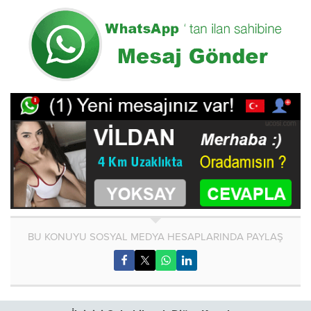
BU KONUYU SOSYAL MEDYA HESAPLARINDA PAYLAŞ