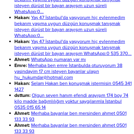
isteyen dürüst bir bayan arayışım uzun süreli
WhatsApp:0...
Hakan:
Yaş 47 İstanbul'da yaşıyorum hiç evlenmedim
bekarım yaşıma uygun düzgün konuşmak tanışmak
isteyen dürüst bir bayan arayışım uzun süreli
WhatsApp:0...
Hakan:
Yaş 47 İstanbul'da yaşıyorum hiç evlenmedim
bekarım yaşıma uygun düzgün konuşmak tanışmak
isteyen dürüst bir bayan arayışım WhatsApp:0 535 370...
Ahmet:
WhatsApp numaran var mı
Emre:
Merhaba ben emre İstanbulda oturuyorum 38
yasindayim 17 cm isteyen bayanlar ulaşın
hu_hukumdar@hotmail.com
Hakan:
Selam Hakan ben konuşmak istermisin 0545 341
1427
dsttum:
Olgun seven hanım efendi arayışım 174 boy 74
kilo madde bağımlılığım yoktur saygılarımla İstanbul
0535 015 65 14
Ahmet:
Merhaba bayanlar ben mersinden ahmet 0501
133 33 93
Ahmet:
Merhaba bayanlar ben mersinden ahmet 0501
133 33 93