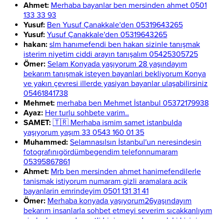
Ahmet:
Merhaba bayanlar ben mersinden ahmet 0501
133 33 93
Yusuf:
Ben Yusuf Çanakkale'den 05319643265
Yusuf:
Yusuf Çanakkale'den 05319643265
hakan:
slm hanımefendi ben hakan sizinle tanışmak
isterim niyetim ciddi arayın tanışalım 05425305725
Ömer:
Selam Konyada yaşıyorum 28 yaşındayım
bekarım tanışmak isteyen bayanlari bekliyorum Konya
ve yakın çevresi illerde yasiyan bayanlar ulaşabilirsiniz
05461841738
Mehmet:
merhaba ben Mehmet İstanbul 05372179938
Ayaz:
Her turlu sohbete varim..
SAMET:
🇹🇷 Merhaba ismim samet istanbulda
yaşıyorum yaşım 33 0543 160 01 35
Muhammed:
Selamnasılsın İstanbul'un neresindesin
fotografınıgördümbegendim telefonnumaram
05395867861
Ahmet:
Mrb ben mersinden ahmet hanimefendilerle
tanismak istiyorum numaram gizli aramalara acik
bayanlarin emrindeyim 0501 131 31 41
Ömer:
Merhaba konyada yaşıyorum26yaşındayım
bekarım insanlarla sohbet etmeyi severim sıcakkanlıyım