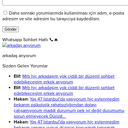
Daha sonraki yorumlarımda kullanılması için adım, e-posta
adresim ve site adresim bu tarayıcıya kaydedilsin.
Whatsapp Sohbet Hattı 📞🔥
arkadaş arıyorum
Sizden Gelen Yorumlar
Elif:
Mrb hiç arkadaşım yok ciddi bir düzenli sohbet
edebikecegim erkek arıyorum
Elif:
Mrb hiç arkadaşım yok ciddi bir düzenli sohbet
edebikecegim erkek arıyorum
Hakan:
Yaş 47 İstanbul'da yaşıyorum hiç evlenmedim
bekarım psikolojik rahatsızlığımdan dolayı
çalışamıyorum maddi durumum pek iyi değil durumumu
sorun etmeyecek Dürüst...
Hakan:
Yaş 47 İstanbul'da yaşıyorum hiç evlenmedim
bekarım yaşıma uygun düzgün konuşmak tanışmak