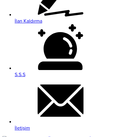
İlan Kaldırma
S.S.S
İletişim