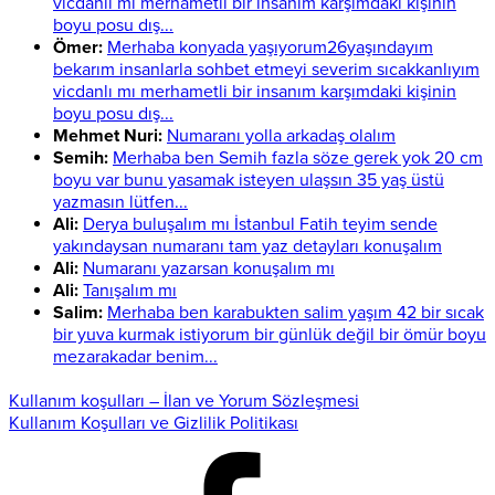
vicdanlı mı merhametli bir insanım karşımdaki kişinin
boyu posu dış...
Ömer:
Merhaba konyada yaşıyorum26yaşındayım
bekarım insanlarla sohbet etmeyi severim sıcakkanlıyım
vicdanlı mı merhametli bir insanım karşımdaki kişinin
boyu posu dış...
Mehmet Nuri:
Numaranı yolla arkadaş olalım
Semih:
Merhaba ben Semih fazla söze gerek yok 20 cm
boyu var bunu yasamak isteyen ulaşsın 35 yaş üstü
yazmasın lütfen...
Ali:
Derya buluşalım mı İstanbul Fatih teyim sende
yakındaysan numaranı tam yaz detayları konuşalım
Ali:
Numaranı yazarsan konuşalım mı
Ali:
Tanışalım mı
Salim:
Merhaba ben karabukten salim yaşım 42 bir sıcak
bir yuva kurmak istiyorum bir günlük değil bir ömür boyu
mezarakadar benim...
Kullanım koşulları – İlan ve Yorum Sözleşmesi
Kullanım Koşulları ve Gizlilik Politikası