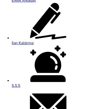
Erkek Arkadaş
İlan Kaldırma
S.S.S